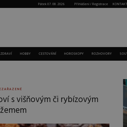
Pátek 07. 08. 2026
Přihlášení / Registrace
KONTAK
Reklama
 ZDRAVÍ
HOBBY
CESTOVÁNÍ
HOROSKOPY
ROZHOVORY
SOU
EZAŘAZENÉ
oví s višňovým či rybízovým
džemem