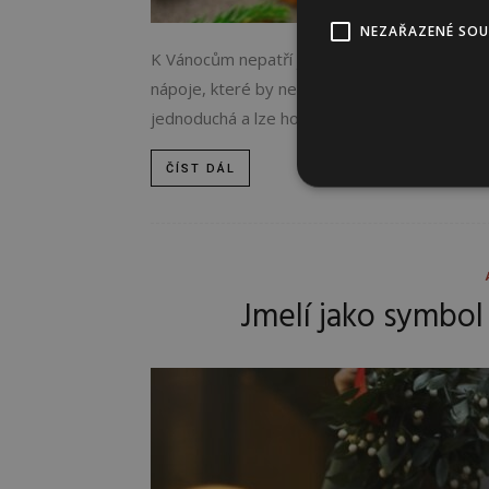
NEZAŘAZENÉ SO
K Vánocům nepatří jen stromeček a dárky, ale
nápoje, které by neměly o svátcích chybět, pa
jednoduchá a lze ho i darovat! Horký nápoj...
ČÍST DÁL
Jmelí jako symbol 