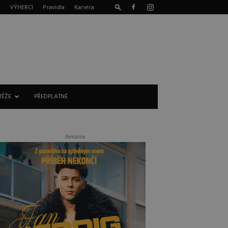
T
VÝHERCI
Pravidla
Kariéra
TĚŽE
PŘEDPLATNÉ
Reklama