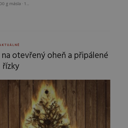
 g másla · 1...
AKTUÁLNĚ
 na otevřený oheň a připálené
řízky