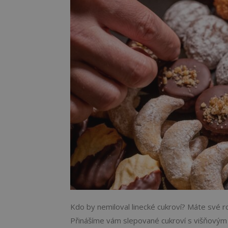
Kdo by nemiloval linecké cukroví? Máte své r
Přinášíme vám slepované cukroví s višňovým 