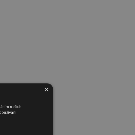
×
váním našich
používání