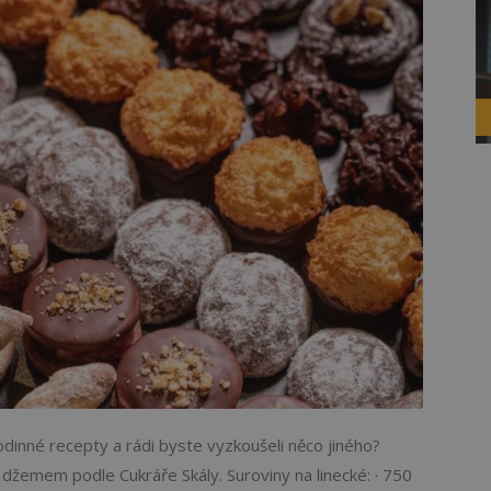
odinné recepty a rádi byste vyzkoušeli něco jiného?
džemem podle Cukráře Skály. Suroviny na linecké: · 750