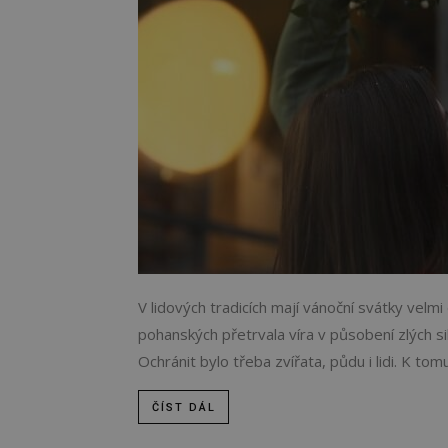
V lidových tradicích mají vánoční svátky velm
pohanských přetrvala víra v působení zlých s
Ochránit bylo třeba zvířata, půdu i lidi. K tomu 
ČÍST DÁL