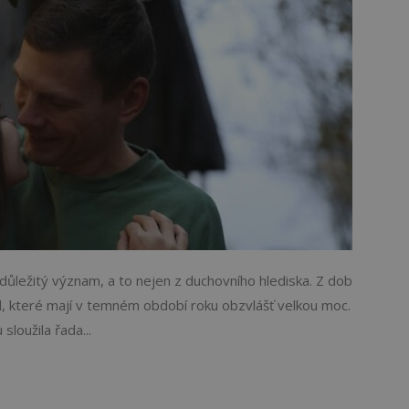
i důležitý význam, a to nejen z duchovního hlediska. Z dob
il, které mají v temném období roku obzvlášť velkou moc.
sloužila řada...