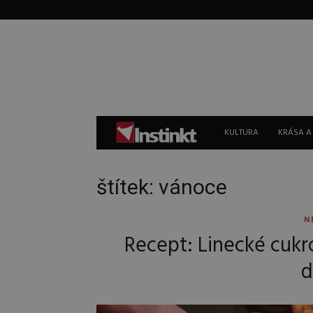
Instinkt
KULTURA
KRÁSA A
štítek: vánoce
N
Recept: Linecké cukr