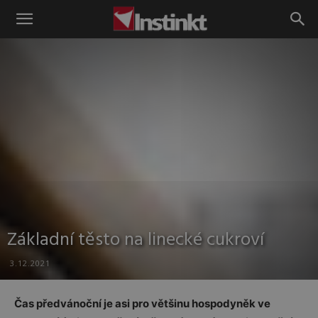
Instinkt
Základní těsto na linecké cukroví
3.12.2021
Čas předvánoční je asi pro většinu hospodyněk ve