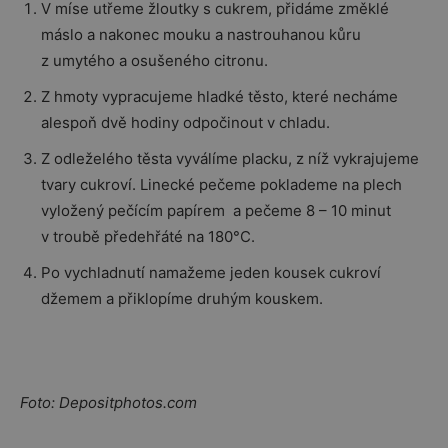
V míse utřeme žloutky s cukrem, přidáme změklé
máslo a nakonec mouku a nastrouhanou kůru
z umytého a osušeného citronu.
Z hmoty vypracujeme hladké těsto, které necháme
alespoň dvě hodiny odpočinout v chladu.
Z odleželého těsta vyválíme placku, z níž vykrajujeme
tvary cukroví. Linecké pečeme poklademe na plech
vyložený pečícím papírem a pečeme 8 – 10 minut
v troubě předehřáté na 180°C.
Po vychladnutí namažeme jeden kousek cukroví
džemem a přiklopíme druhým kouskem.
Foto: Depositphotos.com