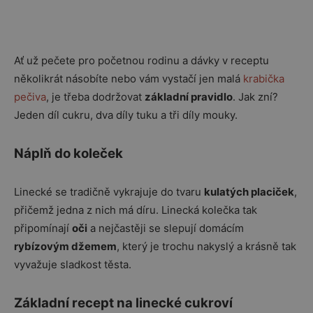
Ať už pečete pro početnou rodinu a dávky v receptu
několikrát násobíte nebo vám vystačí jen malá
krabička
pečiva
, je třeba dodržovat
základní pravidlo
. Jak zní?
Jeden díl cukru, dva díly tuku a tři díly mouky.
Náplň do koleček
Linecké se tradičně vykrajuje do tvaru
kulatých placiček
,
přičemž jedna z nich má díru. Linecká kolečka tak
připomínají
oči
a nejčastěji se slepují domácím
rybízovým džemem
, který je trochu nakyslý a krásně tak
vyvažuje sladkost těsta.
Základní recept na linecké cukroví