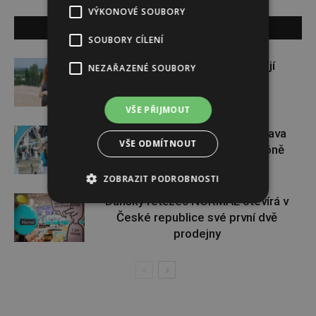
VÝKONOVÉ SOUBORY
SOUVISEJÍCÍ ČLÁNKY
SOUBORY CÍLENÍ
Gabriela Soukalová se nebojí
NEZAŘAZENÉ SOUBORY
sportovat ani v těhotenství
VŠE PŘIJMOUT
Dopřejte si na Colours of Ostrava
VŠE ODMÍTNOUT
pauzu plnou zážitků v IQOS zóně
ZOBRAZIT PODROBNOSTI
Dánský řetězec NORMAL otevírá v
České republice své první dvě
prodejny