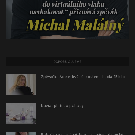
DOPORUČUJEME
Zpěvačka Adele: kvůli úzkostem zhubla 45 kilo
Návrat pleti do pohody
Pokožka v ohrožení: tipy, jak zmírnit atopický