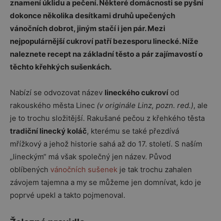
znamení úklidu a pečení. Některé domácnosti se pyšní
dokonce několika desítkami druhů upečených
vánočních dobrot, jiným stačí i jen pár. Mezi
nejpopulárnější cukroví patří bezesporu linecké. Níže
naleznete recept na základní těsto a pár zajímavostí o
těchto křehkých sušenkách.
Nabízí se odvozovat název
lineckého cukroví
od
rakouského města Linec
(v originále Linz, pozn. red.)
, ale
je to trochu složitější. Rakušané pečou z křehkého těsta
tradiční linecký koláč
, kterému se také přezdívá
mřížkový a jehož historie sahá až do 17. století. S naším
„lineckým“ má však společný jen název. Původ
oblíbených
vánočních sušenek
je tak trochu zahalen
závojem tajemna a my se můžeme jen domnívat, kdo je
poprvé upekl a takto pojmenoval.