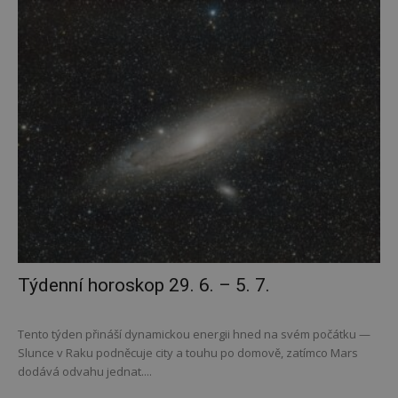
Týdenní horoskop 29. 6. – 5. 7.
Tento týden přináší dynamickou energii hned na svém počátku —
Slunce v Raku podněcuje city a touhu po domově, zatímco Mars
dodává odvahu jednat....