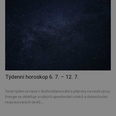
Týdenní horoskop 6. 7. – 12. 7.
Tento týden se nese v duchu bilancování a přípravy na nové výzvy.
Energie se zklidňuje a vybízí k upevňování vztahů a dokončování
rozpracovaných úkolů....