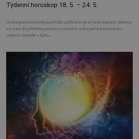
Týdenní horoskop 18. 5. – 24. 5.
Druhá polovina května přináší svěží energii a nové impulzy. Merkur
se vrací do přímého pohybu a otevírá cestu jasné komunikaci,
zatímco Venuše v Býku...