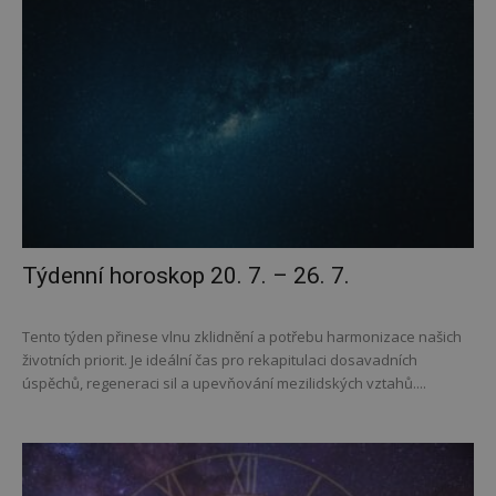
Týdenní horoskop 20. 7. – 26. 7.
Tento týden přinese vlnu zklidnění a potřebu harmonizace našich
životních priorit. Je ideální čas pro rekapitulaci dosavadních
úspěchů, regeneraci sil a upevňování mezilidských vztahů....