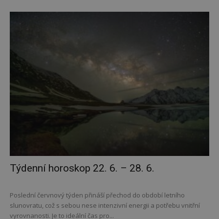
Týdenní horoskop 22. 6. – 28. 6.
Poslední červnový týden přináší přechod do období letního
slunovratu, což s sebou nese intenzivní energii a potřebu vnitřní
vyrovnanosti. Je to ideální čas pro...