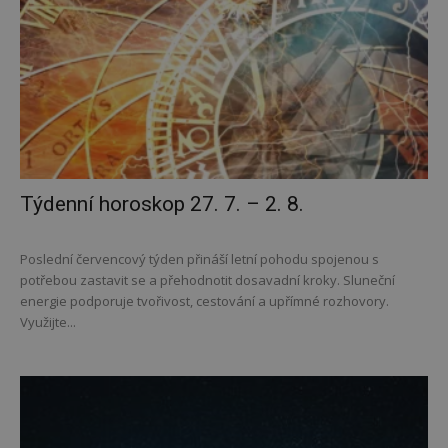
Týdenní horoskop 27. 7. – 2. 8.
Poslední červencový týden přináší letní pohodu spojenou s
potřebou zastavit se a přehodnotit dosavadní kroky. Sluneční
energie podporuje tvořivost, cestování a upřímné rozhovory.
Využijte...