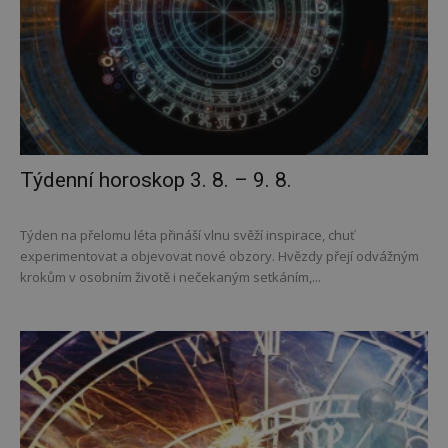
Týdenní horoskop 3. 8. – 9. 8.
Týden na přelomu léta přináší vlnu svěží inspirace, chuť
experimentovat a objevovat nové obzory. Hvězdy přejí odvážným
krokům v osobním životě i nečekaným setkáním,...