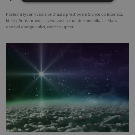
Poslední týden května přichází s přechodem Slunce do Blíženců,
který přináší hravost, zvědavost a chuť do komunikace. Mars
dodává energii k akci, zatímco Jupiter...