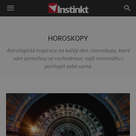
Instinkt
HOROSKOPY
Astrologická inspirace na každý den. Horoskopy, které
vám pomohou se rozhodnout, najít rovnováhu i
pochopit sebe sama.