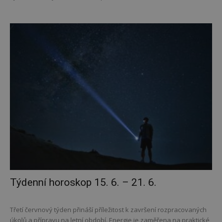
Týdenní horoskop 15. 6. – 21. 6.
Třetí červnový týden přináší příležitost k završení rozpracovaných
úkolů a přípravu na letní období. Energie je zaměřena na praktické