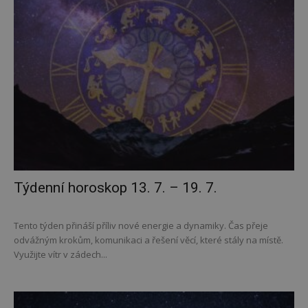
Týdenní horoskop 13. 7. – 19. 7.
Tento týden přináší příliv nové energie a dynamiky. Čas přeje
odvážným krokům, komunikaci a řešení věcí, které stály na místě.
Využijte vítr v zádech...