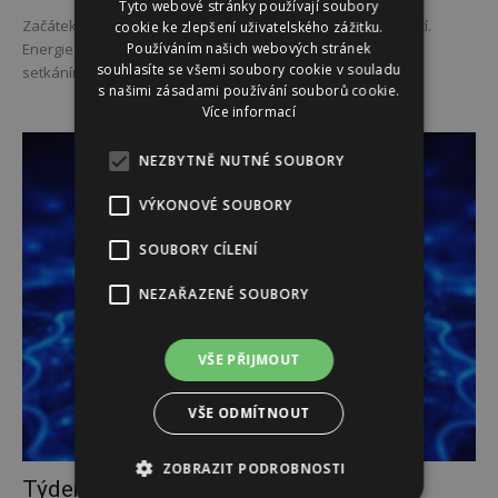
Tyto webové stránky používají soubory
Začátek června přináší svěží vítr do každodenních záležitostí.
cookie ke zlepšení uživatelského zážitku.
Používáním našich webových stránek
Energie je hravá, komunikativní a přeje novým nápadům i
souhlasíte se všemi soubory cookie v souladu
setkáním. Je to ideální období pro malé...
s našimi zásadami používání souborů cookie.
Více informací
NEZBYTNĚ NUTNÉ SOUBORY
VÝKONOVÉ SOUBORY
SOUBORY CÍLENÍ
NEZAŘAZENÉ SOUBORY
VŠE PŘIJMOUT
VŠE ODMÍTNOUT
ZOBRAZIT PODROBNOSTI
Týdenní horoskop 25. 5. – 31. 5.