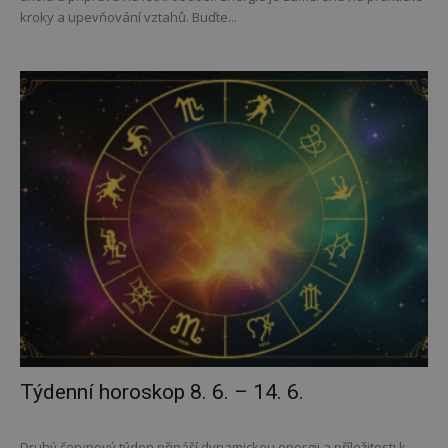
kroky a upevňování vztahů. Buďte...
Týdenní horoskop 8. 6. – 14. 6.
Druhý červnový týden přináší dynamickou energii a příležitosti k