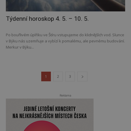
Týdenní horoskop 4. 5. – 10. 5.
Po bouřlivém úplňku ve Štíru vstupujeme do klidnějších vod. Slunce
v Býku nás uzemňuje a vybízí k pomalému, ale pevnému budování.
Merkur v Býku...
1
2
3
Reklama