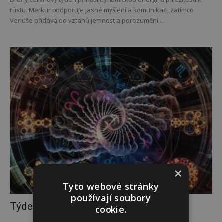
růstu. Merkur podporuje jasné myšlení a komunikaci, zatímco
Venuše přidává do vztahů jemnost a porozumění....
×
Tyto webové stránky
používají soubory
Týdenní horoskop 1. 6. – 7. 6.
cookie.