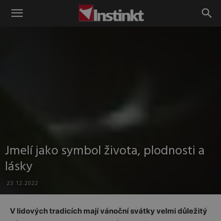
Instinkt
Jmelí jako symbol života, plodnosti a
lásky
23.12.2022
V lidových tradicích mají vánoční svátky velmi důležitý