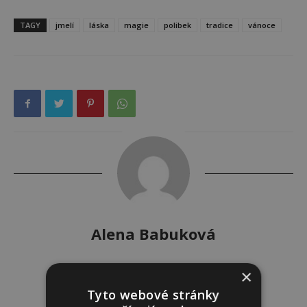
TAGY
jmelí
láska
magie
polibek
tradice
vánoce
Alena Babuková
×
Tyto webové stránky