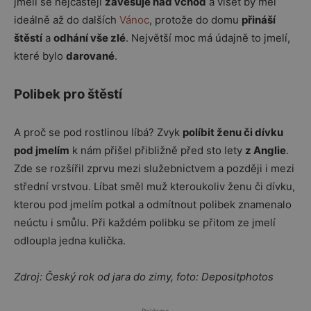
jmelí se nejčastěji
zavěšuje nad vchod
a viset by měl
ideálně až do dalších
Vánoc
, protože do domu
přináší
štěstí
a
odhání vše zlé
. Největší moc má údajně to jmelí,
které bylo
darované
.
Polibek pro štěstí
A proč se pod rostlinou líbá? Zvyk
políbit ženu či dívku
pod jmelím
k nám přišel přibližně před sto lety
z Anglie
.
Zde se rozšířil zprvu mezi služebnictvem a později i mezi
střední vrstvou. Líbat směl muž kteroukoliv ženu či dívku,
kterou pod jmelím potkal a odmítnout polibek znamenalo
neúctu i smůlu. Při každém polibku se přitom ze jmelí
odloupla jedna kulička.
Zdroj: Český rok od jara do zimy, foto: Depositphotos