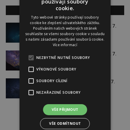
používají soubory
cookie.
SOUVISEJÍCÍ ČLÁNKY
Tyto webové stránky používají soubory
cookie ke zlepšení uživatelského zážitku.
Týdenní horoskop 20. 7. – 26. 7.
Používáním našich webových stránek
souhlasíte se všemi soubory cookie v souladu
s našimi zásadami používání souborů cookie.
Více informací
Týdenní horoskop 13. 7. – 19. 7.
NEZBYTNĚ NUTNÉ SOUBORY
VÝKONOVÉ SOUBORY
SOUBORY CÍLENÍ
Týdenní horoskop 6. 7. – 12. 7.
NEZAŘAZENÉ SOUBORY
VŠE PŘIJMOUT
VŠE ODMÍTNOUT