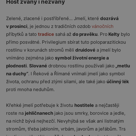
Host zvaný i nezvaný
Zelené, zlacené i postříbřené… Jmelí, které
dozrává
v prosinci
, je jednou z tradičních ozdob
vánočních
příbytků a tato
tradice
sahá až
do pravěku
. Pro
Kelty
bylo
přímo posvátné. Privilegium sbírat tuto poloparazitickou
rostlinu v korunách stromů měli
druidové
a jmelí bylo
vnímáno zejména jako
symbol životní energie a
plodnosti
.
Slované
drobnou rostlinu používali jako
„metlu
na duchy“
. I Řekové a Římané vnímali jmelí jako symbol
života, ochranu před zlými silami, ale také jako
účinný lék
proti mnoha neduhům.
Křehké jmelí potřebuje k životu
hostitele
a nejčastěji
roste na
jehličnanech
jako jsou smrky, borovice a jedle,
na nichž bývá nejhezčí. Nevyhýbá se však ani listnatým
stromům, třeba jabloním, vrbám, javorům a jeřábům. Trs