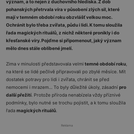
význam, a to nejen z duchovního hlediska. Z dob
pohanských přetrvala víra v působení zlých sil, které
mají v temném období roku obzvlášť velkou moc.
Ochránit bylo třeba zvířata, půdu i lidi. K tomu sloužila
řada magických rituálů, z nichž některé pronikly i do
křesťanské víry. Pojďme si připomenout, jaký význam
mělo dnes stále oblíbené jmelí.
Zima v minulosti představovala velmi
temné období roku
,
na které se lidé pečlivě připravovali po zbylé měsíce. Mít
dostatek potravy pro lidi i zvířata, chránit se před
nemocemi i mrazem… To byly důležité úkoly, zásadní
pro
další přežití
. Protože příroda nenabízela vždy příznivé
podmínky, bylo nutné se trochu pojistit, a k tomu sloužila
řada
magických rituálů
.
Reklama