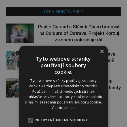
SOUVISEJÍCÍ ČLÁNKY
Paulie Garand a Slávek Pham bodovali
na Colours of Ostrava. Projekt Korzuj
za snem pokračuje dál
×
Dopřejte si na Colours of Ostrava
Tyto webové stránky
pauzu plnou zážitků v IQOS zóně
používají soubory
cookie.
Tyto webové stránky používají soubory
Nová tvář talk show ve Varech:
cookie ke zlepšení uživatelského zážitku.
Dominik Vršanský přivítal známé hosty
Používáním našich webových stránek
souhlasíte se všemi soubory cookie v souladu
s našimi zásadami používání souborů cookie.
Více informací
NEZBYTNĚ NUTNÉ SOUBORY
Reklama