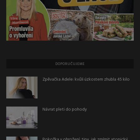
DOPORUČUJEME
Zpěvačka Adele: kvůli úzkostem zhubla 45 kilo
Návrat pleti do pohody
Pokožka v ohrožení: tipy, jak zmírnit atopický