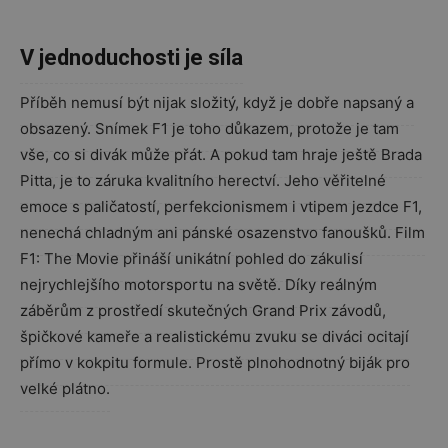
V jednoduchosti je síla
Příběh nemusí být nijak složitý, když je dobře napsaný a
obsazený. Snímek F1 je toho důkazem, protože je tam
vše, co si divák může přát. A pokud tam hraje ještě Brada
Pitta, je to záruka kvalitního herectví. Jeho věřitelné
emoce s paličatostí, perfekcionismem i vtipem jezdce F1,
nenechá chladným ani pánské osazenstvo fanoušků.
Film
F1: The Movie přináší unikátní pohled do zákulisí
nejrychlejšího motorsportu na světě. Díky reálným
záběrům z prostředí skutečných Grand Prix závodů,
špičkové kameře a realistickému zvuku se diváci ocitají
přímo v kokpitu formule. Prostě plnohodnotný biják pro
velké plátno.