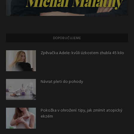
DOPORUČUJEME
Zpěvačka Adele: kvůli úzkostem zhubla 45 kilo
Návrat pleti do pohody
Pokožka v ohrožení: tipy, jak zmírnit atopický
ekzém