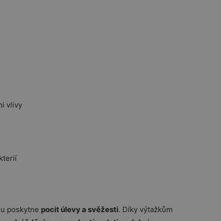
i vlivy
kterií
lu poskytne
pocit úlevy a svěžesti
. Díky výtažkům