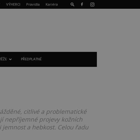
T
VÝHERCI
Pravidla
Kariéra
TĚŽE
PŘEDPLATNÉ
rážděné, citlivé a problematické
šují nepříjemné projevy kožních
i jemnost a hebkost. Celou řadu