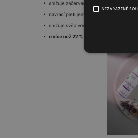
snižuje začervenání pleti
NEZAŘAZENÉ SO
navrací pleti jemnost a hebkost
snižuje svědivost pokožky
až o 21 %
o více než 22 %
zvyšuje hydrataci a zlepšu