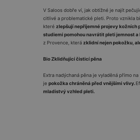
V Saloos dobře ví, jak obtížné je najít peču
citlivé a problematické pleti. Proto vznikla bi
které
zlepšují nepříjemné projevy kožních
studiemi pomohou navrátit pleti jemnost a
z Provence, která
zklidní nejen pokožku, al
Bio Zklidňující čisticí pěna
Extra nadýchaná pěna je vyladěná přímo na 
je
pokožka chráněná před vnějšími vlivy.
E
mladistvý vzhled pleti.