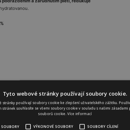
s podrážděním a zarudnutím pleti, redukuje
 hydratovanou.
 %
sérum s chmelovým extraktem a bioaktivním mořským
 redukuje začervenání
a zároveň
podporuje přirozený
Tyto webové stránky používají soubory cookie.
zdravého vzhledu pleti díky
posílení
její
ochranné
 stránky používají soubory cookie ke zlepšení uživatelského zážitku. Použí
 stránek souhlasíte se všemi soubory cookie v souladu s našimi zásadami 
souborů cookie.
Více informací
 SOUBORY
VÝKONOVÉ SOUBORY
SOUBORY CÍLENÍ