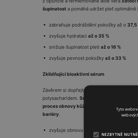
z opuncie a fermentované aloe vera
zatočí 
šupinatost
a pomáhá udržet pleť optimálně
zabraňuje podráždění pokožky až o
37,5
zvyšuje hydrataci
až o 35 %
snižuje šupinatost pleti
až o 16 %
zvyšuje pevnost pokožky
až o 33 %
Zklidňující bioaktivní sérum
Závěrem si dopřejte intenzivní ochranné 
polysacharidem.
Snižuje reaktivitu kůže a
proces obnovy kůže
. Přispívá k zachování 
Tyto webové
bariéry
.
webových
zvyšuje obnovu kožních buněk
o 63 %
NEZBYTNĚ NUTNÉ