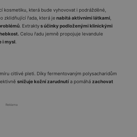
jící kosmetiku, která bude vyhovovat i podrážděné,
o zklidňující řada, která je
nabitá aktivními látkami
,
 problémů
. Extrakty
s účinky podloženými klinickými
 hebkost.
Celou řadu jemně propojuje levandule
e i mysl
.
míru citlivé pleti. Díky fermentovaným polysacharidům
fektivně
snižuje kožní zarudnutí
a pomáhá
zachovat
Reklama