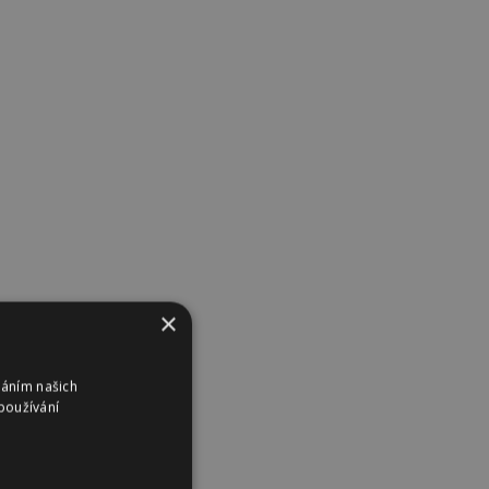
×
váním našich
používání