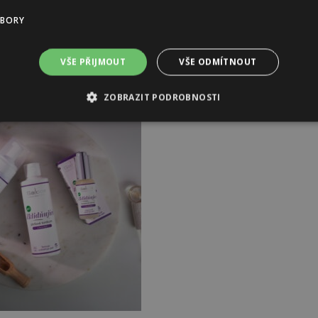
UBORY
VŠE PŘIJMOUT
VŠE ODMÍTNOUT
je elasticitu pleti
ZOBRAZIT PODROBNOSTI