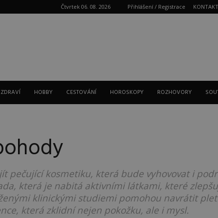
Čtvrtek 06. 08. 2026
Přihlášení / Registrace
KONTAK
Reklama
 ZDRAVÍ
HOBBY
CESTOVÁNÍ
HOROSKOPY
ROZHOVORY
SOU
 pohody
ajít pečující kosmetiku, která bude vyhovovat i pod
 řada, která je nabitá aktivními látkami, které zlep
ženými klinickými studiemi pomohou navrátit plet
ce, která zklidní nejen pokožku, ale i mysl.