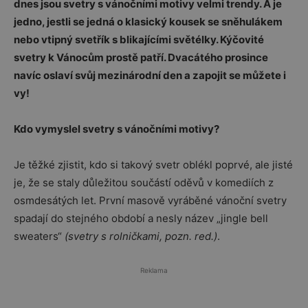
dnes jsou svetry s vánočními motivy velmi trendy. A je
jedno, jestli se jedná o klasický kousek se sněhulákem
nebo vtipný svetřík s blikajícími světélky. Kýčovité
svetry k Vánocům prostě patří. Dvacátého prosince
navíc oslaví svůj mezinárodní den a zapojit se můžete i
vy!
Kdo vymyslel svetry s vánočními motivy?
Je těžké zjistit, kdo si takový svetr oblékl poprvé, ale jisté
je, že se staly důležitou součástí oděvů v komediích z
osmdesátých let. První masově vyráběné vánoční svetry
spadají do stejného období a nesly název „jingle bell
sweaters“
(svetry s rolničkami, pozn. red.)
.
Reklama