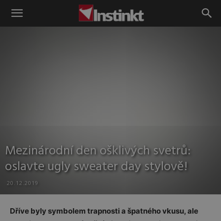
Instinkt
Mezinárodní den ošklivých svetrů:
oslavte ugly sweater day stylově!
20.12.2019
Dříve byly symbolem trapnosti a špatného vkusu, ale