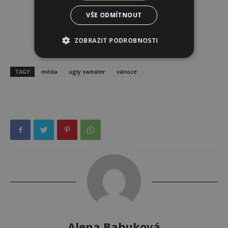
VŠE ODMÍTNOUT
ZOBRAZIT PODROBNOSTI
TAGY
móda
ugly sweater
vánoce
Alena Babuková