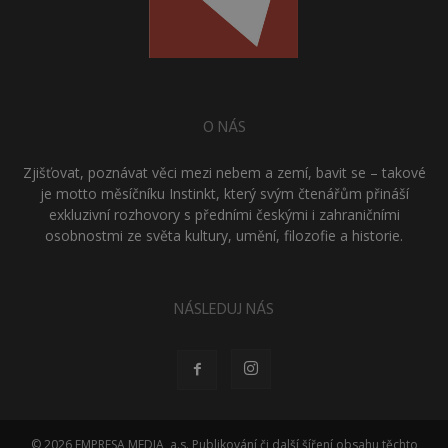
O NÁS
Zjišťovat, poznávat věci mezi nebem a zemí, bavit se – takové
je motto měsíčníku Instinkt, který svým čtenářům přináší
exkluzivní rozhovory s předními českými i zahraničními
osobnostmi ze světa kultury, umění, filozofie a historie.
NÁSLEDUJ NÁS
© 2026 EMPRESA MEDIA, a.s. Publikování či další šíření obsahu těchto