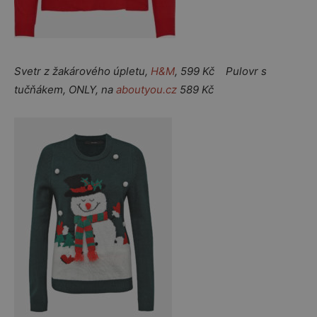
Svetr z žakárového úpletu,
H&M
, 599 Kč Pulovr s
tučňákem, ONLY, na
aboutyou.cz
589 Kč