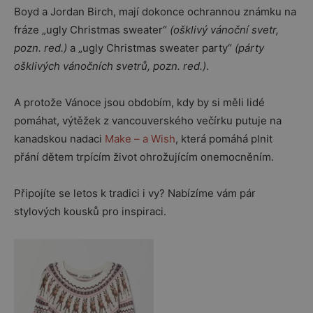
Boyd a Jordan Birch, mají dokonce ochrannou známku na
fráze „ugly Christmas sweater“
(ošklivý vánoční svetr,
pozn. red.)
a „ugly Christmas sweater party“
(párty
ošklivých vánočních svetrů, pozn. red.)
.
A protože Vánoce jsou obdobím, kdy by si měli lidé
pomáhat, výtěžek z vancouverského večírku putuje na
kanadskou nadaci
Make – a Wish
, která pomáhá plnit
přání dětem trpícím život ohrožujícím onemocněním.
Připojíte se letos k tradici i vy? Nabízíme vám pár
stylových kousků pro inspiraci.