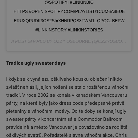
@SPOTIFY! #LINKINBIO
HTTPS://OPEN.SPOTIFY.COM/PLAYLIST/1CUM6A8EUE
ERUXQPUDK3QS?SI=XHNRPQS3TWM1_QPQC_BEPW
#LINKINSTORY #LINKINSTORIES
A POST SHARED BY
OZZY OSBOURNE
(@OZZYOSBOURNE) ON
Tradice ugly sweater days
I když se k vynálezu ošklivého kousku oblečení nikdo
zvlášť nehlásil, jejich nošení se stalo rozšířenou vánoční
tradicí. V roce 2002 se konala v kanadském Vancouveru
párty, na které byly jako dress code předepsané právě
pleteniny s vánočními motivy. Od té doby se konají ugly
sweater párty v koncertním sále Commodor Ballroom
pravidelně a město Vancouver je považováno za rodiště
ošklivých svetrů. Pořadatelé slavné vánoční akce, Chris