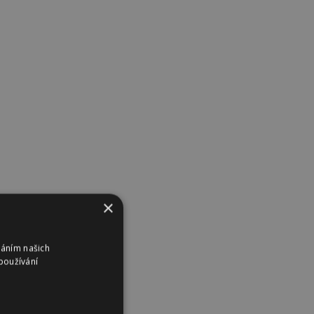
×
váním našich
používání