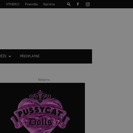
T
VÝHERCI
Pravidla
Kariéra
TĚŽE
PŘEDPLATNÉ
Reklama