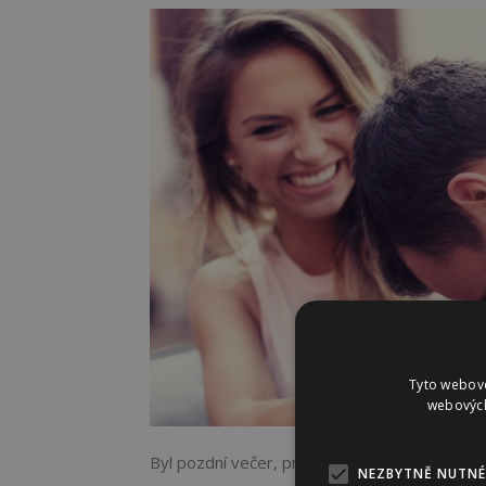
Tyto webové
webových
Byl pozdní večer, první Máj, večerní Máj byl l
NEZBYTNĚ NUTNÉ