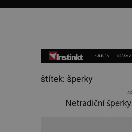
Instinkt
KULTURA
KRÁSA A
štítek: šperky
A
Netradiční šperky