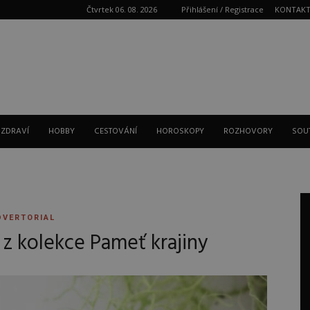
Čtvrtek 06. 08. 2026
Přihlášení / Registrace
KONTAK
Reklama
 ZDRAVÍ
HOBBY
CESTOVÁNÍ
HOROSKOPY
ROZHOVORY
SOU
DVERTORIAL
 z kolekce Pameť krajiny