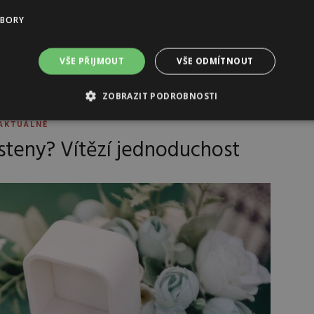
e význam zásnubního prstenu je mnohem větší, než
UBORY
VŠE PŘIJMOUT
VŠE ODMÍTNOUT
ZOBRAZIT PODROBNOSTI
AKTUÁLNĚ
steny? Vítězí jednoduchost