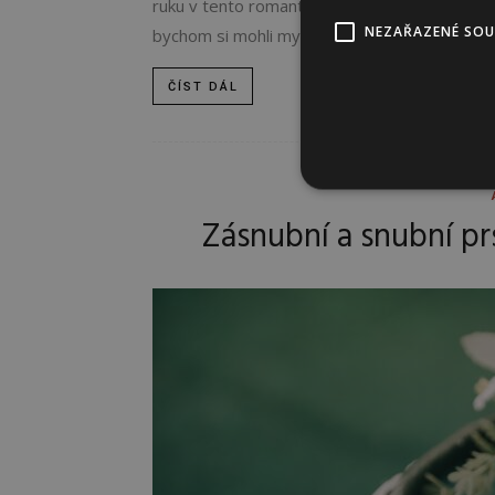
ruku v tento romantický den. Věděli jste, ž
NEZAŘAZENÉ SO
bychom si mohli myslet? Tento kroužek...
ČÍST DÁL
Zásnubní a snubní pr