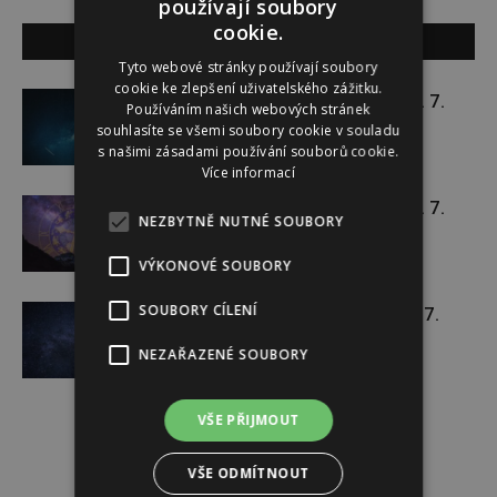
používají soubory
cookie.
SOUVISEJÍCÍ ČLÁNKY
Tyto webové stránky používají soubory
cookie ke zlepšení uživatelského zážitku.
Týdenní horoskop 20. 7. – 26. 7.
Používáním našich webových stránek
souhlasíte se všemi soubory cookie v souladu
s našimi zásadami používání souborů cookie.
Více informací
Týdenní horoskop 13. 7. – 19. 7.
NEZBYTNĚ NUTNÉ SOUBORY
VÝKONOVÉ SOUBORY
SOUBORY CÍLENÍ
Týdenní horoskop 6. 7. – 12. 7.
NEZAŘAZENÉ SOUBORY
VŠE PŘIJMOUT
VŠE ODMÍTNOUT