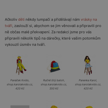
Ačkoliv
děti
někdy lumpačí a přidělávají nám
vrásky na
tváři
, zaslouží si, abychom se jim věnovali a připravili pro
ně občas malé překvapení. Za redakci jsme pro vás
připravili několik tipů na dárečky, které vašim potomkům
vykouzlí úsměv na tváři.
Panáček Kvído,
Ručně šitý batoh,
Panenka Karol,
shop.karolakvido.cz,
shop.karolakvido.cz,
shop.karolakvido.cz,
420 Kč
350 Kč
420 Kč