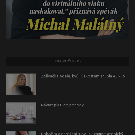
DOPORUČUJEME
Zpěvačka Adele: kvůli úzkostem zhubla 45 kilo
Návrat pleti do pohody
Pokožka v ohrožení: tipy, jak zmírnit atopický