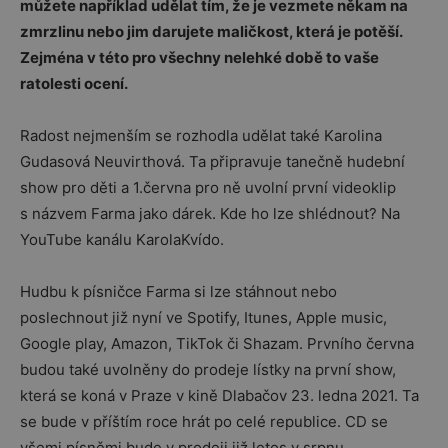
můžete například udělat tím, že je vezmete někam na
zmrzlinu nebo jim darujete maličkost, která je potěší.
Zejména v této pro všechny nelehké době to vaše
ratolesti ocení.
Radost nejmenším se rozhodla udělat také Karolina
Gudasová Neuvirthová. Ta připravuje tanečně hudební
show pro děti a 1.června pro ně uvolní první videoklip
s názvem Farma jako dárek. Kde ho lze shlédnout? Na
YouTube kanálu KarolaKvído.
Hudbu k písničce Farma si lze stáhnout nebo
poslechnout již nyní ve Spotify, Itunes, Apple music,
Google play, Amazon, TikTok či Shazam. Prvního června
budou také uvolněny do prodeje lístky na první show,
která se koná v Praze v kině Dlabačov 23. ledna 2021. Ta
se bude v příštím roce hrát po celé republice. CD se
všemi písněmi bude v prodeji již letos v srpnu.