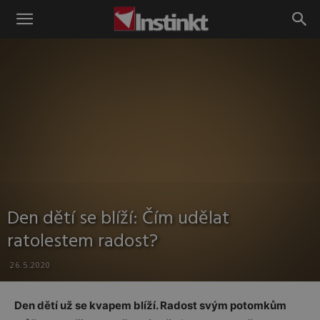
Instinkt
Den dětí se blíží: Čím udělat
ratolestem radost?
26.5.2020
Den dětí už se kvapem blíží. Radost svým potomkům