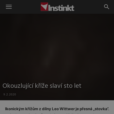
Instinkt
Okouzlující kříže slaví sto let
9.2.2020
Ikonickým křížům z dílny Leo Wittwer je přesná „stovka“.