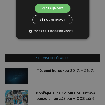
VŠE PŘIJMOUT
VŠE ODMÍTNOUT
Alena Babuková
ZOBRAZIT PODROBNOSTI
SOUVISEJÍCÍ ČLÁNKY
Týdenní horoskop 20. 7. – 26. 7.
Dopřejte si na Colours of Ostrava
pauzu plnou zážitků v IQOS zóně