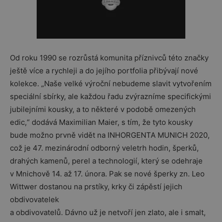
Od roku 1990 se rozrůstá komunita příznivců této značky
ještě více a rychleji a do jejího portfolia přibývají nové
kolekce. „Naše velké výroční nebudeme slavit vytvořením
speciální sbírky, ale každou řadu zvýrazníme specifickými
jubilejními kousky, a to některé v podobě omezených
edic,“ dodává Maximilian Maier, s tím, že tyto kousky
bude možno prvně vidět na INHORGENTA MUNICH 2020,
což je 47. mezinárodní odborný veletrh hodin, šperků,
drahých kamenů, perel a technologií, který se odehraje
v Mnichově 14. až 17. února. Pak se nové šperky zn. Leo
Wittwer dostanou na prstíky, krky či zápěstí jejich
obdivovatelek
a obdivovatelů. Dávno už je netvoří jen zlato, ale i smalt,