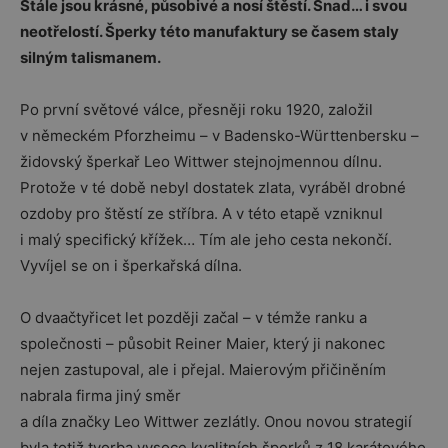
Stále jsou krásné, působivé a nosí štěstí. Snad… i svou
neotřelostí. Šperky této manufaktury se časem staly
silným talismanem.
Po první světové válce, přesněji roku 1920, založil
v německém Pforzheimu – v Badensko-Württenbersku –
židovský šperkař Leo Wittwer stejnojmennou dílnu.
Protože v té době nebyl dostatek zlata, vyráběl drobné
ozdoby pro štěstí ze stříbra. A v této etapě vzniknul
i malý specifický křížek… Tím ale jeho cesta nekončí.
Vyvíjel se on i šperkařská dílna.
O dvaačtyřicet let později začal – v témže ranku a
společnosti – působit Reiner Maier, který ji nakonec
nejen zastupoval, ale i přejal. Maierovým přičiněním
nabrala firma jiný směr
a díla značky Leo Wittwer zezlátly. Onou novou strategií
byla totiž tvorba vysoce kvalitních šperků z 18 karátového