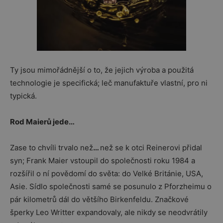
Ty jsou mimořádnější o to, že jejich výroba a použitá
technologie je specifická; leč manufaktuře vlastní, pro ni
typická.
Rod Maierů jede…
Zase to chvíli trvalo než
…
než se k otci Reinerovi přidal
syn; Frank Maier vstoupil do společnosti roku 1984 a
rozšířil o ní povědomí do světa: do Velké Británie, USA,
Asie. Sídlo společnosti samé se posunulo z Pforzheimu o
pár kilometrů dál do většího Birkenfeldu. Značkové
šperky Leo Writter expandovaly, ale nikdy se neodvrátily