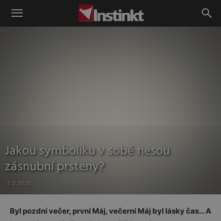
Instinkt
Jakou symboliku v sobě nesou
zásnubní prsteny?
1.5.2020
Byl pozdní večer, první Máj, večerní Máj byl lásky čas… A