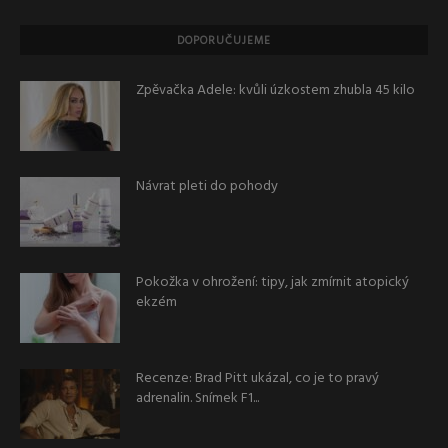
DOPORUČUJEME
Zpěvačka Adele: kvůli úzkostem zhubla 45 kilo
Návrat pleti do pohody
Pokožka v ohrožení: tipy, jak zmírnit atopický
ekzém
Recenze: Brad Pitt ukázal, co je to pravý
adrenalin. Snímek F1...