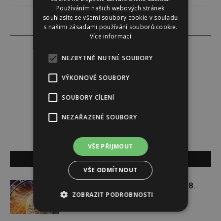
Používáním našich webových stránek
souhlasíte se všemi soubory cookie v souladu
s našimi zásadami používání souborů cookie.
Více informací
NEZBYTNĚ NUTNÉ SOUBORY
Redakce
VÝKONOVÉ SOUBORY
SOUBORY CÍLENÍ
Redakce magazínu Instinkt.
NEZAŘAZENÉ SOUBORY
VŠE PŘIJMOUT
SOUVISEJÍCÍ ČLÁNKY
VŠE ODMÍTNOUT
Týdenní horoskop 27. 7. – 2. 8.
ZOBRAZIT PODROBNOSTI