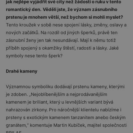
jak nejlépe vyjádřit své city než žádostí o ruku v tento
romantický den. Věděli jste, že význam zásnubního
prstenu je mnohem větší, než bychom si mohli myslet?
Tento kroužek v sobě nese spojení lásky, změny, oslavy a
nových začátků. Na rozdíl od jiných šperků, právě ten
zásnubní ženy jen tak nesundávají. Mají k němu totiž
příběh spojený s okamžiky štěstí, radosti a lásky. Jaké
symboly nese tento šperk?
Drahé kameny
Významnou symboliku dodávají prstenu kameny, kterými
je zdoben. „Nejoblíbenějším a nejprodávanějším
kamenem je briliant, který u levnějších variant bývá
nahrazován zirkony. Pro náročnější klientelu nabízíme i
prsteny s exotickým kamenem tanzanitem anebo českým
granátem,“ komentuje Martin Kubíček, majitel společnosti
BRILAS.