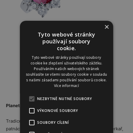
×
Tyto webové stránky
používají soubory
cookie.
Tyto webové stránky používají soubory
cookie ke zlepšení uživatelského zážitku.
Používáním našich webových stránek
souhlasíte se všemi soubory cookie v souladu
s našimi zásadami používání souborů cookie.
Více informací
NEZBYTNĚ NUTNÉ SOUBORY
Planeta květin
VÝKONOVÉ SOUBORY
Tradice květinových šperků sahá až do Turecka
SOUBORY CÍLENÍ
patnáctého století, kde sultán Sulejman, zručný šperkař,