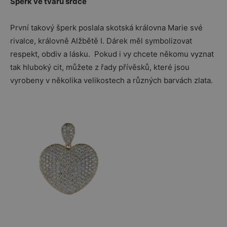
Šperk ve tvaru srdce
První takový šperk poslala skotská královna Marie své
rivalce, královně Alžbětě I. Dárek měl symbolizovat
respekt, obdiv a lásku. Pokud i vy chcete někomu vyznat
tak hluboký cit, můžete z řady přívěsků, které jsou
vyrobeny v několika velikostech a různých barvách zlata.