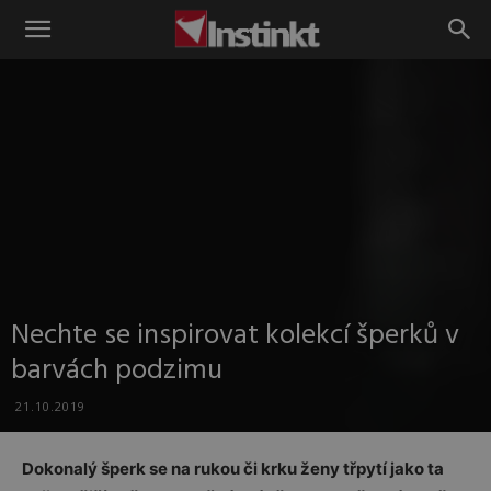
Instinkt
Nechte se inspirovat kolekcí šperků v
barvách podzimu
21.10.2019
Dokonalý šperk se na rukou či krku ženy třpytí jako ta