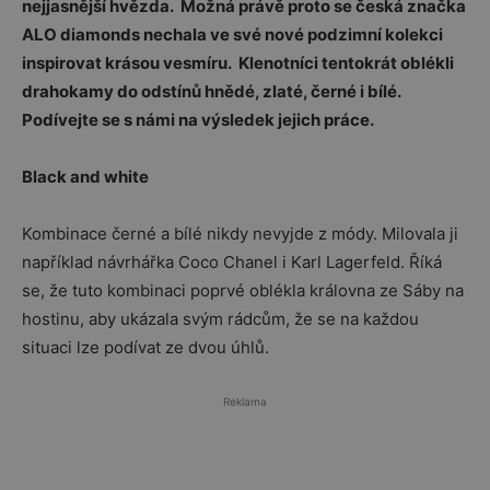
nejjasnější hvězda. Možná právě proto se česká značka
ALO diamonds nechala ve své nové podzimní kolekci
inspirovat krásou vesmíru. Klenotníci tentokrát oblékli
drahokamy do odstínů hnědé, zlaté, černé i bílé.
Podívejte se s námi na výsledek jejich práce.
Black and white
Kombinace černé a bílé nikdy nevyjde z módy. Milovala ji
například návrhářka Coco Chanel i Karl Lagerfeld. Říká
se, že tuto kombinaci poprvé oblékla královna ze Sáby na
hostinu, aby ukázala svým rádcům, že se na každou
situaci lze podívat ze dvou úhlů.
Reklama