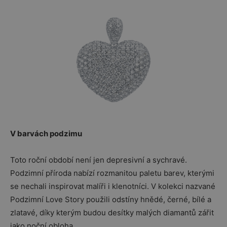
V barvách podzimu
Toto roční období není jen depresivní a sychravé.
Podzimní příroda nabízí rozmanitou paletu barev, kterými
se nechali inspirovat malíři i klenotníci. V kolekci nazvané
Podzimní Love Story použili odstíny hnědé, černé, bílé a
zlatavé, díky kterým budou desítky malých diamantů zářit
jako noční obloha.