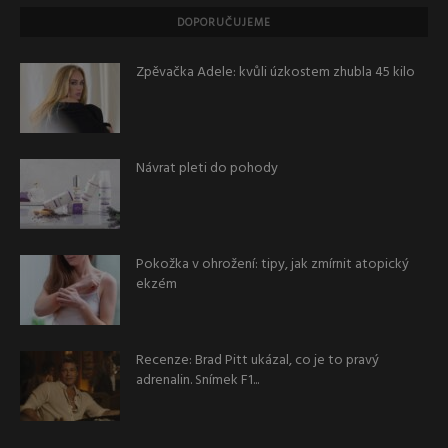
DOPORUČUJEME
Zpěvačka Adele: kvůli úzkostem zhubla 45 kilo
Návrat pleti do pohody
Pokožka v ohrožení: tipy, jak zmírnit atopický
ekzém
Recenze: Brad Pitt ukázal, co je to pravý
adrenalin. Snímek F1...