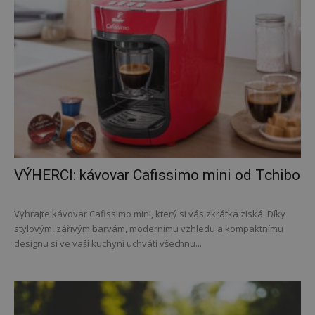
VÝHERCI: kávovar Cafissimo mini od Tchibo
Vyhrajte kávovar Cafissimo mini, který si vás zkrátka získá. Díky
stylovým, zářivým barvám, modernímu vzhledu a kompaktnímu
designu si ve vaší kuchyni uchvátí všechnu...