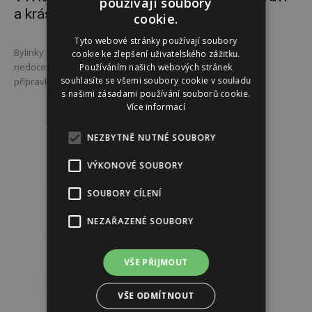
používají soubory
a krásu
cookie.
Tyto webové stránky používají soubory
Bylinky pro zdraví a krásu, to je krásná publikace plná
cookie ke zlepšení uživatelského zážitku.
nedocenitelných znalostí o bylinkách a jejich zpracování do
Používáním našich webových stránek
souhlasíte se všemi soubory cookie v souladu
přípravků pro krásu a pocit pohody. Publikaci...
s našimi zásadami používání souborů cookie.
Více informací
NEZBYTNĚ NUTNÉ SOUBORY
VÝKONOVÉ SOUBORY
SOUBORY CÍLENÍ
NEZAŘAZENÉ SOUBORY
VŠE PŘIJMOUT
VŠE ODMÍTNOUT