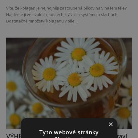
Víte, že kolagen je nejhojněji zastoupená bílkovina v našem těle?
Najdeme ji ve svalech, kostech, trávicím systému a šlachách.
Dostatečné množství kolaganu v těle...
×
Tyto webové stránky
VÝHERCI: užitečná kniha Bylinky pro zdraví