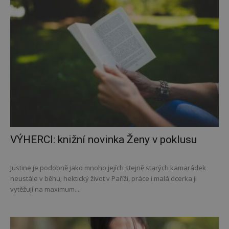
VÝHERCI: knižní novinka Ženy v poklusu
Justine je podobně jako mnoho jejích stejně starých kamarádek
neustále v běhu; hektický život v Paříži, práce i malá dcerka ji
vytěžují na maximum....