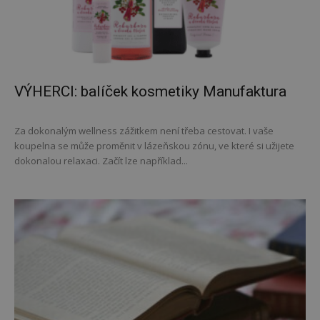
VÝHERCI: balíček kosmetiky Manufaktura
Za dokonalým wellness zážitkem není třeba cestovat. I vaše
koupelna se může proměnit v lázeňskou zónu, ve které si užijete
dokonalou relaxaci. Začít lze například...