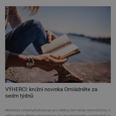
VÝHERCI: knižní novinka Omládněte za
sedm týdnů
Mladistvý vzhled představuje pro většinu žen nikdy nekončící boj. S
přibývajícím věkem utrácejí tisíce za zázračné krémy a následně za