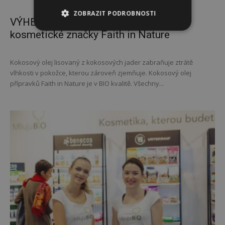
ZOBRAZIT PODROBNOSTI
VÝHERCI: kokosová řada přírodní
kosmetické značky Faith in Nature
Kokosový olej lisovaný z kokosových jader zabraňuje ztrátě
vlhkosti v pokožce, kterou zároveň zjemňuje. Kokosový olej
přípravků Faith in Nature je v BIO kvalitě. Všechny...