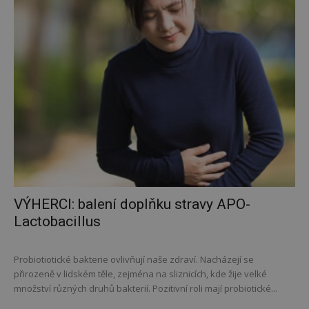
VÝHERCI: balení doplňku stravy APO-
Lactobacillus
Probiotiotické bakterie ovlivňují naše zdraví. Nacházejí se
přirozeně v lidském těle, zejména na sliznicích, kde žije velké
množství různých druhů bakterií. Pozitivní roli mají probiotické...