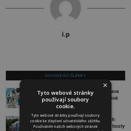
i.p
SOUVISEJÍCÍ ČLÁNKY
×
Dopřejte si na Colours of Ostrava
Tyto webové stránky
pauzu plnou zážitků v IQOS zóně
používají soubory
cookie.
Tyto webové stránky používají soubory
Nová tvář talk show ve Varech:
cookie ke zlepšení uživatelského zážitku.
Dominik Vršanský přivítal známé hosty
Používáním našich webových stránek