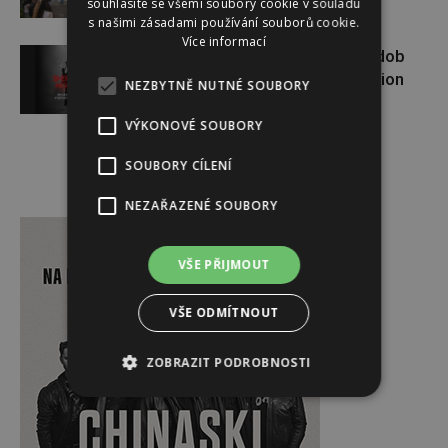
souhlasíte se všemi soubory cookie v souladu
s našimi zásadami používání souborů cookie.
Více informací
Nejzáhadnější výstava všech dob
Sherlock Holmes: The Exhibition
NEZBYTNĚ NUTNÉ SOUBORY
VÝKONOVÉ SOUBORY
SOUBORY CÍLENÍ
NEZAŘAZENÉ SOUBORY
Reklama
VŠE PŘIJMOUT
VŠE ODMÍTNOUT
ZOBRAZIT PODROBNOSTI