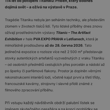
114 let od potopení Titaniku: Příběh, který dodnes
dojímá svět – a ožívá na výstavě v Praze.
Tragédie Titaniku nebyla jen selháním techniky, ale především
zlomem v životech tisíců lidí. Tyto lidské příběhy dnes znovu
ožívají prostřednictvím výstavy
Titanic – The Artifact
Exhibition
v
hale
PVA EXPO PRAHA v Letňanech,
která je
mimořádně prodloužena
až do
28. června 2026
. Tato
jedinečná expozice o rozloze více než 2 500 m² představuje
stovky autentických artefaktů vyzvednutých z vraku Titaniku
– od osobních předmětů cestujících přes porcelán a nádobí až
po šperky či parfémové flakony. Prostor je doplněn věrnými
rekonstrukcemi interiérů lodi, včetně kajut první a třetí třídy,
francouzské kavárny, strojovny i slavné přídě známé z
filmového zpracování příběhu.
Při vstupu každý návštěvník obdrží palubní lístek se
jménem skutečného pasažéra a na konci prohlídky se