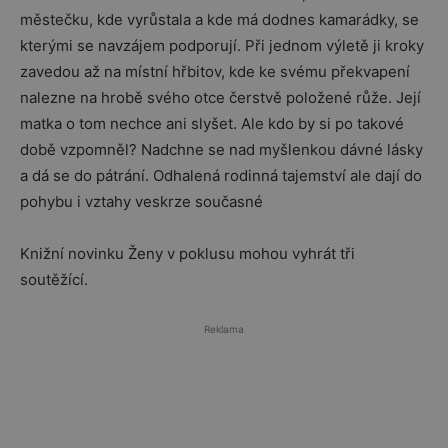
městečku, kde vyrůstala a kde má dodnes kamarádky, se
kterými se navzájem podporují.
Při jednom
výletě ji kroky
zavedou až na místní hřbitov, kde ke svému překvapení
nalezne na hrobě svého otce čerstvě položené růže. Její
matka o tom nechce ani slyšet. Ale kdo by si po takové
době vzpomněl? Nadchne se nad myšlenkou dávné lásky
a dá se do pátrání. Odhalená rodinná tajemství ale dají do
pohybu i vztahy veskrze současné
Knižní novinku Ženy v poklusu mohou vyhrát tři
soutěžící.
Reklama