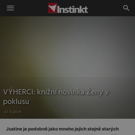
Instinkt
VÝHERCI: knižní novinka Ženy v
poklusu
27.6.2019
Justine je podobně jako mnoho jejích stejně starých