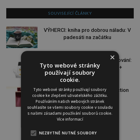
SOUVISEJÍCÍ ČLÁNKY
VÝHERCI: kniha pro dobrou náladu: V
padesáti na začátku
×
VÝHERCI: novinka ve světě opalování:
Tyto webové stránky
Heliocare Water Gel SPF 50+
používají soubory
cookie.
Tyto webové stránky používají soubory
VÝHERCI: o krásnou vůni Attraction
cookie ke zlepšení uživatelského zážitku.
Sensation od AVONu
Používáním našich webových stránek
souhlasíte se všemi soubory cookie v souladu
s našimi zásadami používání souborů cookie.
Více informací
NEZBYTNĚ NUTNÉ SOUBORY