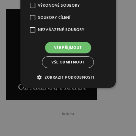
VÝKONOVÉ SOUBORY
Reklama
SOUBORY CÍLENÍ
NEZAŘAZENÉ SOUBORY
VŠE PŘIJMOUT
VŠE ODMÍTNOUT
ZOBRAZIT PODROBNOSTI
Reklama