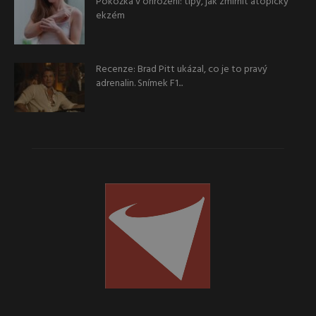
Pokožka v ohrožení: tipy, jak zmírnit atopický
ekzém
Recenze: Brad Pitt ukázal, co je to pravý
adrenalin. Snímek F1...