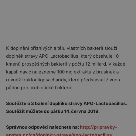
K doplnění příznivých a tělu vlastních bakterií slouží
doplněk stravy APO-Lactobacillus, který obsahuje 10
kmenů prospěšných bakterií v počtu 12 miliard. V každé
kapsli navíc nalezneme 100 mg extraktu z brusinek a
rovněž fruktooligosacharidy, které představují živnou
půdou pro probiotické bakterie.
Soutěžte o 3 balení doplňku stravy APO-Lactobacillus.
Soutěžit můžete do pátku 14. června 2019.
Správnou odpověď naleznete na:
http://pripravky-
apotex.cz/cs/doplnky-stravy/apo-lactobacillus