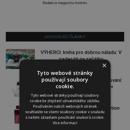
Redakce magazínu Instinkt.
SOUVISEJÍCÍ ČLÁNKY
VÝHERCI: kniha pro dobrou náladu: V
padesáti na začátku
×
Tyto webové stránky
používají soubory
VÝHERCI: novinka ve světě opalování:
cookie.
Heliocare Water Gel SPF 50+
Tyto webové stránky používají soubory
cookie ke zlepšení uživatelského zážitku.
Používáním našich webových stránek
VÝHERCI: o krásnou vůni Attraction
souhlasíte se všemi soubory cookie v souladu
Sensation od AVONu
s našimi zásadami používání souborů cookie.
Více informací