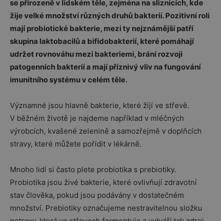
se přirozeně v lidském těle, zejména na sliznicích, kde
žije velké množství různých druhů bakterií. Pozitivní roli
mají probiotické bakterie, mezi ty nejznámější patří
skupina laktobacilů a bifidobakterií, které pomáhají
udržet rovnováhu mezi bakteriemi, brání rozvoji
patogenních bakterií a mají příznivý vliv na fungování
imunitního systému v celém těle.
Významné jsou hlavně bakterie, které žijí ve střevě.
V běžném životě je najdeme například v mléčných
výrobcích, kvašené zelenině a samozřejmě v doplňcích
stravy, které můžete pořídit v lékárně.
Mnoho lidí si často plete probiotika s prebiotiky.
Probiotika jsou živé bakterie, které ovlivňují zdravotní
stav člověka, pokud jsou podávány v dostatečném
množství. Prebiotiky označujeme nestravitelnou složku
potravy, která ve střevech fermentuje a vytváří tak zdroj