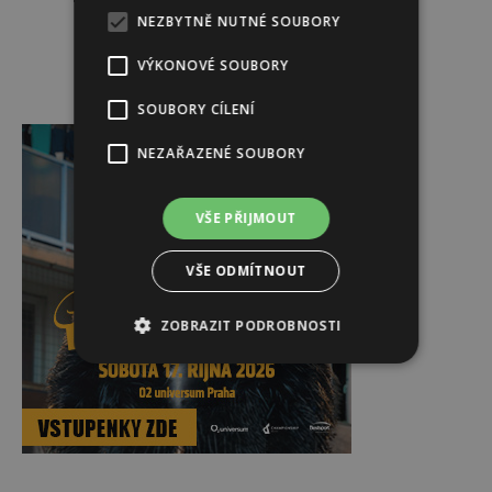
NEZBYTNĚ NUTNÉ SOUBORY
VÝKONOVÉ SOUBORY
SOUBORY CÍLENÍ
Reklama
NEZAŘAZENÉ SOUBORY
VŠE PŘIJMOUT
VŠE ODMÍTNOUT
ZOBRAZIT PODROBNOSTI