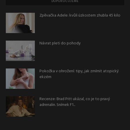
DOPORUČUJEME
Zpěvačka Adele: kvůli úzkostem zhubla 45 kilo
Návrat pleti do pohody
Pokožka v ohrožení: tipy, jak zmírnit atopický
ekzém
Recenze: Brad Pitt ukázal, co je to pravý
adrenalin. Snímek F1...