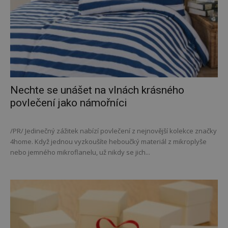
Nechte se unášet na vlnách krásného
povlečení jako námořníci
/PR/ Jedinečný zážitek nabízí povlečení z nejnovější kolekce značky
4home. Když jednou vyzkoušíte heboučký materiál z mikroplyše
nebo jemného mikroflanelu, už nikdy se jich...