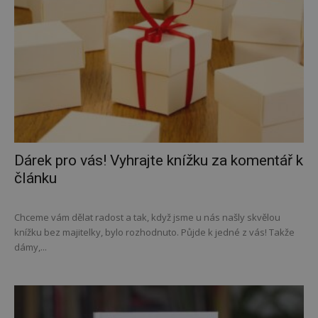
Dárek pro vás! Vyhrajte knížku za komentář k
článku
Chceme vám dělat radost a tak, když jsme u nás našly skvělou
knížku bez majitelky, bylo rozhodnuto. Půjde k jedné z vás! Takže
dámy,...