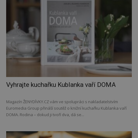
Vyhrajte kuchařku Kublanka vaří DOMA
Magazín ŽENYDÍVKY.CZ vám ve spolupráci s nakladatelstvím
Euromedia Group přináší soutěž o knižní kuchařku Kublanka vaří
DOMA. Rodina – dokud ji tvoří dva, dá se...