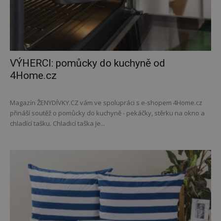
VÝHERCI: pomůcky do kuchyně od
4Home.cz
Magazín ŽENYDÍVKY.CZ vám ve spolupráci s e-shopem 4Home.cz
přináší soutěž o pomůcky do kuchyně - pekáčky, stěrku na okno a
chladící tašku. Chladicí taška Je...