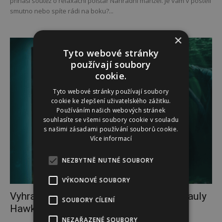
přináší soutěž o relaxační polštář Náhradní manžel. Je vám v posteli
smutno nebo spíte rádi na boku?...
×
Tyto webové stránky
používají soubory
cookie.
Tyto webové stránky používají soubory
cookie ke zlepšení uživatelského zážitku.
Používáním našich webových stránek
souhlasíte se všemi soubory cookie v souladu
s našimi zásadami používání souborů cookie.
Více informací
NEZBYTNĚ NUTNÉ SOUBORY
VÝKONOVÉ SOUBORY
Vyhrajte knižní bestseller Do vody od Pauly
SOUBORY CÍLENÍ
Hawkins
NEZAŘAZENÉ SOUBORY