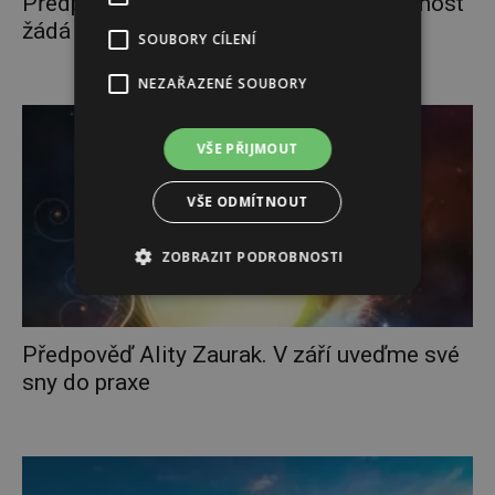
Předpověď Ality Zaurak: V říjnu o pozornost
žádá láska a vztahy
SOUBORY CÍLENÍ
NEZAŘAZENÉ SOUBORY
VŠE PŘIJMOUT
VŠE ODMÍTNOUT
ZOBRAZIT PODROBNOSTI
Předpověď Ality Zaurak. V září uveďme své
sny do praxe