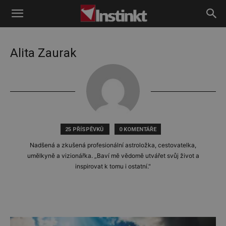
Instinkt
Alita Zaurak
25 PŘÍSPĚVKŮ
0 KOMENTÁŘE
Nadšená a zkušená profesionální astroložka, cestovatelka,
umělkyně a vizionářka. „Baví mě vědomě utvářet svůj život a
inspirovat k tomu i ostatní."