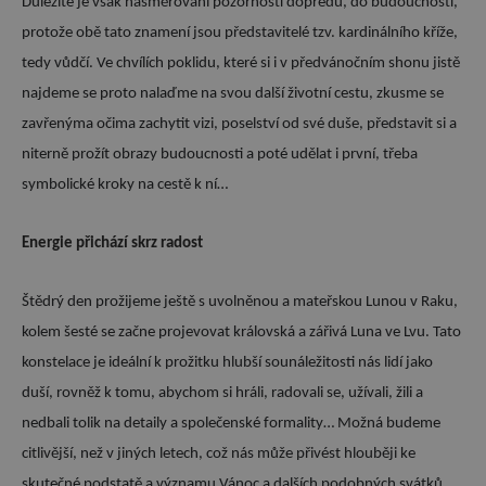
Důležité je však nasměrování pozornosti dopředu, do budoucnosti,
protože obě tato znamení jsou představitelé tzv. kardinálního kříže,
tedy vůdčí. Ve chvílích poklidu, které si i v předvánočním shonu jistě
najdeme se proto nalaďme na svou další životní cestu, zkusme se
zavřenýma očima zachytit vizi, poselství od své duše, představit si a
niterně prožít obrazy budoucnosti a poté udělat i první, třeba
symbolické kroky na cestě k ní…
Energie přichází skrz radost
Štědrý den prožijeme ještě s uvolněnou a mateřskou Lunou v Raku,
kolem šesté se začne projevovat královská a zářivá Luna ve Lvu. Tato
konstelace je ideální k prožitku hlubší sounáležitosti nás lidí jako
duší, rovněž k tomu, abychom si hráli, radovali se, užívali, žili a
nedbali tolik na detaily a společenské formality… Možná budeme
citlivější, než v jiných letech, což nás může přivést hlouběji ke
skutečné podstatě a významu Vánoc a dalších podobných svátků.