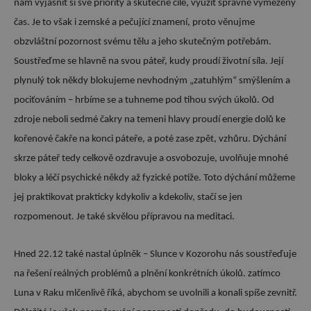
nám vyjasnit si své priority a skutečné cíle, využít správně vymezený
čas. Je to však i zemské a pečující znamení, proto věnujme
obzvláštní pozornost svému tělu a jeho skutečným potřebám.
Soustřeďme se hlavně na svou páteř, kudy proudí životní síla. Její
plynulý tok někdy blokujeme nevhodným „zatuhlým“ smýšlením a
pociťováním – hrbíme se a tuhneme pod tíhou svých úkolů. Od
zdroje neboli sedmé čakry na temeni hlavy proudí energie dolů ke
kořenové čakře na konci páteře, a poté zase zpět, vzhůru. Dýchání
skrze páteř tedy celkově ozdravuje a osvobozuje, uvolňuje mnohé
bloky a léčí psychické někdy až fyzické potíže. Toto dýchání můžeme
jej praktikovat prakticky kdykoliv a kdekoliv, stačí se jen
rozpomenout. Je také skvělou přípravou na meditaci.
Hned 22.12 také nastal úplněk – Slunce v Kozorohu nás soustřeďuje
na řešení reálných problémů a plnění konkrétních úkolů. zatímco
Luna v Raku mlčenlivě říká, abychom se uvolnili a konali spíše zevnitř.