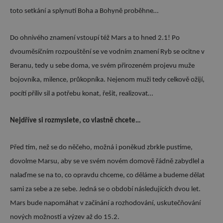
toto setkání a splynutí Boha a Bohyně proběhne…
Do ohnivého znamení vstoupí též Mars a to hned 2.1! Po
dvouměsíčním rozpouštění se ve vodním znamení Ryb se ocitne v
Beranu, tedy u sebe doma, ve svém přirozeném projevu muže
bojovníka, milence, průkopníka. Nejenom muži tedy celkově ožijí,
pocítí příliv sil a potřebu konat, řešit, realizovat…
Nejdříve si rozmyslete, co vlastně chcete…
Před tím, než se do něčeho, možná i poněkud zbrkle pustíme,
dovolme Marsu, aby se ve svém novém domově řádně zabydlel a
nalaďme se na to, co opravdu chceme, co děláme a budeme dělat
sami za sebe a ze sebe. Jedná se o období následujících dvou let.
Mars bude napomáhat v začínání a rozhodování, uskutečňování
nových možností a výzev až do 15.2.