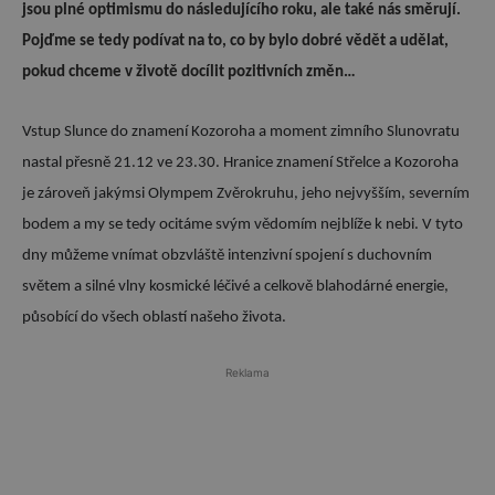
jsou plné optimismu do následujícího roku, ale také nás směrují.
Pojďme se tedy podívat na to, co by bylo dobré vědět a udělat,
pokud chceme v životě docílit pozitivních změn…
Vstup Slunce do znamení Kozoroha a moment zimního Slunovratu
nastal přesně 21.12 ve 23.30. Hranice znamení Střelce a Kozoroha
je zároveň jakýmsi Olympem Zvěrokruhu, jeho nejvyšším, severním
bodem a my se tedy ocitáme svým vědomím nejblíže k nebi. V tyto
dny můžeme vnímat obzvláště intenzivní spojení s duchovním
světem a silné vlny kosmické léčivé a celkově blahodárné energie,
působící do všech oblastí našeho života.
Reklama