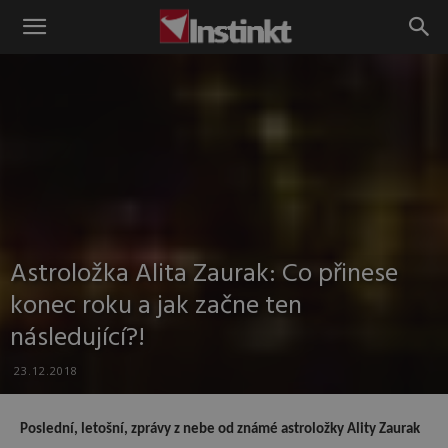
Instinkt
Astroložka Alita Zaurak: Co přinese
konec roku a jak začne ten
následující?!
23.12.2018
Poslední, letošní, zprávy z nebe od známé astroložky Ality Zaurak