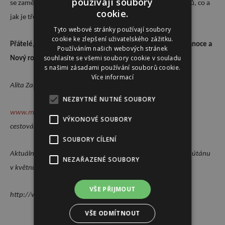
používají soubory
se zaměřit, kde je skutečná příčina mnohých našich problémů, co a
cookie.
jak je třeba řešit!
Tyto webové stránky používají soubory
cookie ke zlepšení uživatelského zážitku.
Přátelé, děkuji za pozornost a přeji skutečně požehnané vánoce a
Používáním našich webových stránek
souhlasíte se všemi soubory cookie v souladu
Nový rok!
s našimi zásadami používání souborů cookie.
Více informací
Alita Zaurak
NEZBYTNĚ NUTNÉ SOUBORY
www.mandalia.cz
– astrologie, výklad horoskopu, galerie,
VÝKONOVÉ SOUBORY
cestování
SOUBORY CÍLENÍ
Aktuální vánoční nabídku „Cesty snů“ do Nepálu, Tibetu, Bhútánu
NEZAŘAZENÉ SOUBORY
v květnu 2019 najdete na
VŠE PŘIJMOUT
http://www.harmonievzivote.estranky.cz
VŠE ODMÍTNOUT
Reklama