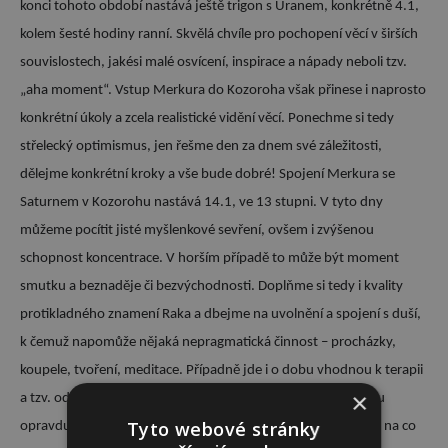
konci tohoto období nastává ještě trigon s Uranem, konkrétně 4.1,
kolem šesté hodiny ranní. Skvělá chvíle pro pochopení věcí v širších
souvislostech, jakési malé osvícení, inspirace a nápady neboli tzv.
„aha moment“. Vstup Merkura do Kozoroha však přinese i naprosto
konkrétní úkoly a zcela realistické vidění věcí. Ponechme si tedy
střelecký optimismus, jen řešme den za dnem své záležitosti,
dělejme konkrétní kroky a vše bude dobré! Spojení Merkura se
Saturnem v Kozorohu nastává 14.1, ve 13 stupni. V tyto dny
můžeme pocítit jisté myšlenkové sevření, ovšem i zvýšenou
schopnost koncentrace. V horším případě to může být moment
smutku a beznaděje či bezvýchodnosti. Doplňme si tedy i kvality
protikladného znamení Raka a dbejme na uvolnění a spojení s duší,
k čemuž napomůže nějaká nepragmatická činnost – procházky,
koupele, tvoření, meditace. Případně jde i o dobu vhodnou k terapii
×
a tzv. odblokování. Zároveň můžeme v tyto dny přijít něčemu
Tyto webové stránky
opravdu „na kloub“ – přicházejí jasné a konkrétní informace, na co