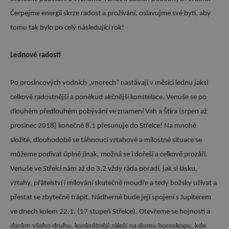
Čerpejme energii skrze radost a prožívání, oslavujme své bytí, aby
tomu tak bylo po celý následující rok!
Lednové radosti
Po prosincových vodních „vnorech“ nastávají v měsíci lednu jaksi
celkově radostnější a poněkud akčnější konstelace. Venuše se po
dlouhém předlouhém pobývání ve znamení Vah a Štíra (srpen až
prosinec 2018) konečně 8.1 přesunuje do Střelce! Na mnohé
složité, dlouhodobě se táhnoucí vztahové a milostné situace se
můžeme podívat úplně jinak, možná se i dořeší a celkově prozáří.
Venuše ve Střelci nám až do 3.2 vždy ráda poradí, jak si lásku,
vztahy, přátelství i milování skutečně moudře a tedy božsky užívat a
přestat se zbytečně trápit. Nádherné bude její spojení s Jupiterem
ve dnech kolem 22.1. (17 stupeň Střelce). Otevřeme se hojnosti a
darům všeho druhu, konkrétněji záleží na domu horoskopu, kde