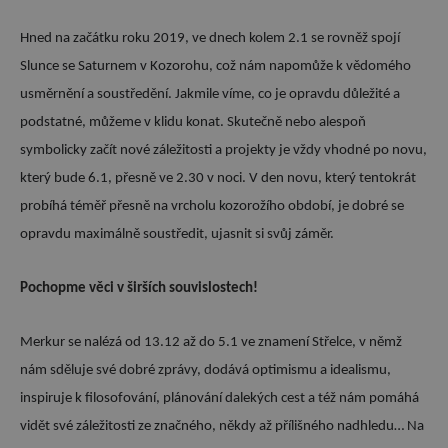
Hned na začátku roku 2019, ve dnech kolem 2.1 se rovněž spojí
Slunce se Saturnem v Kozorohu, což nám napomůže k vědomého
usměrnění a soustředění. Jakmile víme, co je opravdu důležité a
podstatné, můžeme v klidu konat. Skutečně nebo alespoň
symbolicky začít nové záležitosti a projekty je vždy vhodné po novu,
který bude 6.1, přesně ve 2.30 v noci. V den novu, který tentokrát
probíhá téměř přesně na vrcholu kozorožího období, je dobré se
opravdu maximálně soustředit, ujasnit si svůj záměr.
Pochopme věci v širších souvislostech!
Merkur se nalézá od 13.12 až do 5.1 ve znamení Střelce, v němž
nám sděluje své dobré zprávy, dodává optimismu a idealismu,
inspiruje k filosofování, plánování dalekých cest a též nám pomáhá
vidět své záležitosti ze značného, někdy až přílišného nadhledu… Na