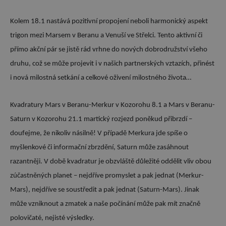
Kolem 18.1 nastává pozitivní propojení neboli harmonický aspekt
trigon mezi Marsem v Beranu a Venuší ve Střelci. Tento aktivní či
přímo akční pár se jistě rád vrhne do nových dobrodružství všeho
druhu, což se může projevit i v našich partnerských vztazích, přinést
i nová milostná setkání a celkové oživení milostného života…
Kvadratury Mars v Beranu-Merkur v Kozorohu 8.1 a Mars v Beranu-
Saturn v Kozorohu 21.1 martický rozjezd poněkud přibrzdí –
doufejme, že nikoliv násilně! V případě Merkura jde spíše o
myšlenkové či informační zbrzdění, Saturn může zasáhnout
razantněji. V době kvadratur je obzvláště důležité oddělit vliv obou
zúčastněných planet – nejdříve promyslet a pak jednat (Merkur-
Mars), nejdříve se soustředit a pak jednat (Saturn-Mars). Jinak
může vzniknout a zmatek a naše počínání může pak mít značně
polovičaté, nejisté výsledky.