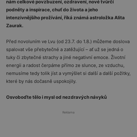
nám celkové povzbuzení, ozdravení, nové tvůrčí
podněty a inspirace, chuť do života a jeho
intenzivnějšího prožívání, říká známá astroložka Alita
Zaurak.
Před novoluním ve Lvu (od 23.7. do 1.8.) můžeme doslova
spalovat vše přebytečné a zatěžující – ať už se jedná o
tuky či zbytečné strachy a jiné negativní emoce. Životní
energii a radost čerpáme přímo ze slunce, ze vzduchu,
nemusíme tedy tolik jíst a vymýšlet si další a další požitky,
které by nás dočasně uspokojily.
Osvoboďte tělo i mysl od nezdravých návyků
Reklama