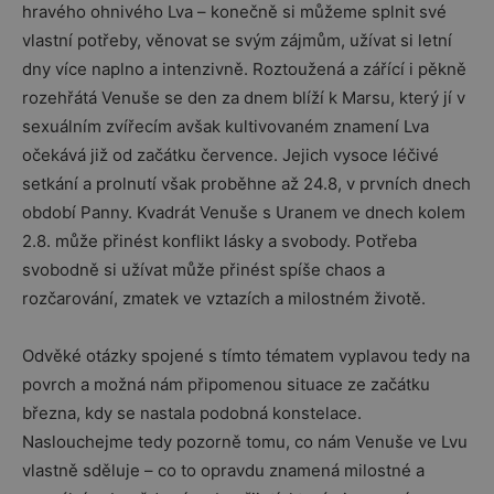
hravého ohnivého Lva – konečně si můžeme splnit své
vlastní potřeby, věnovat se svým zájmům, užívat si letní
dny více naplno a intenzivně. Roztoužená a zářící i pěkně
rozehřátá Venuše se den za dnem blíží k Marsu, který jí v
sexuálním zvířecím avšak kultivovaném znamení Lva
očekává již od začátku července. Jejich vysoce léčivé
setkání a prolnutí však proběhne až 24.8, v prvních dnech
období Panny. Kvadrát Venuše s Uranem ve dnech kolem
2.8. může přinést konflikt lásky a svobody. Potřeba
svobodně si užívat může přinést spíše chaos a
rozčarování, zmatek ve vztazích a milostném životě.
Odvěké otázky spojené s tímto tématem vyplavou tedy na
povrch a možná nám připomenou situace ze začátku
března, kdy se nastala podobná konstelace.
Naslouchejme tedy pozorně tomu, co nám Venuše ve Lvu
vlastně sděluje – co to opravdu znamená milostné a