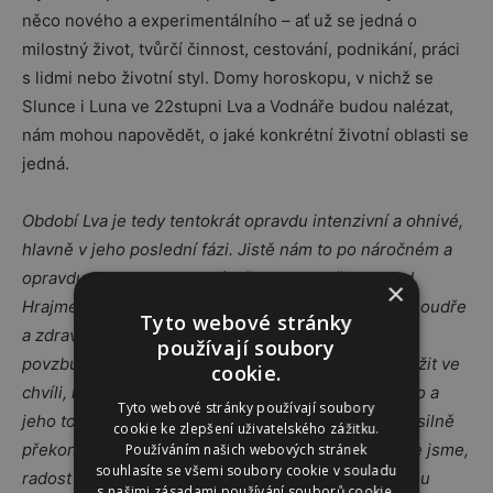
něco nového a experimentálního – ať už se jedná o
milostný život, tvůrčí činnost, cestování, podnikání, práci
s lidmi nebo životní styl. Domy horoskopu, v nichž se
Slunce i Luna ve 22stupni Lva a Vodnáře budou nalézat,
nám mohou napovědět, o jaké konkrétní životní oblasti se
jedná.
Období Lva je tedy tentokrát opravdu intenzivní a ohnivé,
hlavně v jeho poslední fázi. Jistě nám to po náročném a
opravdu hluboce pracovním čase Raka přijde vhod.
×
Hrajme si, tvořme, užívejme – pokud možno však moudře
Tyto webové stránky
a zdravě, v souladu se sebou. Oheň krásně hřeje,
používají soubory
povzbuzuje či spaluje nečistoty, může však též ublížit ve
cookie.
chvíli, kdy se vymkne kontrole, stejně jako naše ego a
Tyto webové stránky používají soubory
jeho touha zažívat a prožívat více a více, někdy i násilně
cookie ke zlepšení uživatelského zážitku.
překonat hranice svých možností. Radost z toho, že jsme,
Používáním našich webových stránek
souhlasíte se všemi soubory cookie v souladu
radost bez vnější příčiny nemůže nikomu ani ničemu
s našimi zásadami používání souborů cookie.