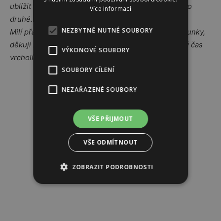
ublížit a naopak nás dělá mnohem přitažlivějšími pro
Více informací
druhé.
NEZBYTNĚ NUTNÉ SOUBORY
Milí přátelé, zdravím z Domu Slunce na břehu Berounky,
děkuji za pozornost a přeji krásný a zářivě radostný čas
VÝKONOVÉ SOUBORY
vrcholícího léta!
SOUBORY CÍLENÍ
Reklama
NEZAŘAZENÉ SOUBORY
VŠE PŘIJMOUT
VŠE ODMÍTNOUT
ZOBRAZIT PODROBNOSTI