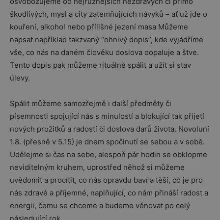
osvobozujeme od nejrůznějších nezdravých či přímo
škodlivých, mysl a city zatemňujících návyků – ať už jde o
kouření, alkohol nebo přílišné jezení masa Můžeme
napsat například takzvaný “ohnivý dopis”, kde vyjádříme
vše, co nás na daném člověku doslova dopaluje a štve.
Tento dopis pak můžeme rituálně spálit a užít si stav
úlevy.
Spálit můžeme samozřejmě i další předměty či
písemnosti spojující nás s minulostí a blokující tak přijetí
nových prožitků a radostí či doslova darů života. Novoluní
1.8. (přesně v 5.15) je dnem spočinutí se sebou a v sobě.
Udělejme si čas na sebe, alespoň pár hodin se obklopme
neviditelným kruhem, uprostřed něhož si můžeme
uvědomit a procítit, co nás opravdu baví a těší, co je pro
nás zdravé a příjemné, naplňující, co nám přináší radost a
energii, čemu se chceme a budeme věnovat po celý
následující rok.