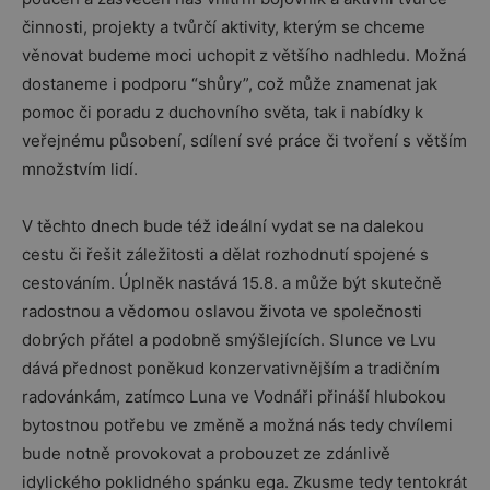
činnosti, projekty a tvůrčí aktivity, kterým se chceme
věnovat budeme moci uchopit z většího nadhledu. Možná
dostaneme i podporu “shůry”, což může znamenat jak
pomoc či poradu z duchovního světa, tak i nabídky k
veřejnému působení, sdílení své práce či tvoření s větším
množstvím lidí.
V těchto dnech bude též ideální vydat se na dalekou
cestu či řešit záležitosti a dělat rozhodnutí spojené s
cestováním. Úplněk nastává 15.8. a může být skutečně
radostnou a vědomou oslavou života ve společnosti
dobrých přátel a podobně smýšlejících. Slunce ve Lvu
dává přednost poněkud konzervativnějším a tradičním
radovánkám, zatímco Luna ve Vodnáři přináší hlubokou
bytostnou potřebu ve změně a možná nás tedy chvílemi
bude notně provokovat a probouzet ze zdánlivě
idylického poklidného spánku ega. Zkusme tedy tentokrát