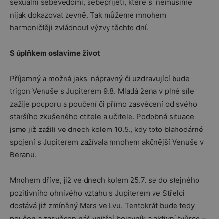
sexuální sebevědomí, sebepřijetí, které si nemusíme
nijak dokazovat zevně. Tak můžeme mnohem
harmoničtěji zvládnout výzvy těchto dní.
S úplňkem oslavíme život
Příjemný a možná jaksi nápravný či uzdravující bude
trigon Venuše s Jupiterem 9.8. Mladá žena v plné síle
zažije podporu a poučení či přímo zasvěcení od svého
staršího zkušeného ctitele a učitele. Podobná situace
jsme již zažili ve dnech kolem 10.5., kdy toto blahodárné
spojení s Jupiterem zažívala mnohem akčnější Venuše v
Beranu.
Mnohem dříve, již ve dnech kolem 25.7. se do stejného
pozitivního ohnivého vztahu s Jupiterem ve Střelci
dostává již zmíněný Mars ve Lvu. Tentokrát bude tedy
poučen a zasvěcen náš vnitřní bojovník a aktivní tvůrce –