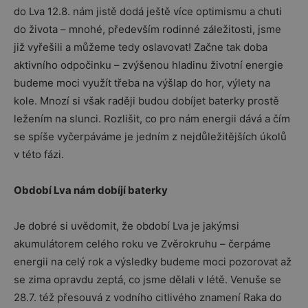
do Lva 12.8. nám jistě dodá ještě více optimismu a chuti
do života – mnohé, především rodinné záležitosti, jsme
již vyřešili a můžeme tedy oslavovat! Začne tak doba
aktivního odpočinku – zvýšenou hladinu životní energie
budeme moci využít třeba na výšlap do hor, výlety na
kole. Mnozí si však raději budou dobíjet baterky prostě
ležením na slunci. Rozlišit, co pro nám energii dává a čím
se spíše vyčerpáváme je jedním z nejdůležitějších úkolů
v této fázi.
Období Lva nám dobíjí baterky
Je dobré si uvědomit, že období Lva je jakýmsi
akumulátorem celého roku ve Zvěrokruhu – čerpáme
energii na celý rok a výsledky budeme moci pozorovat až
se zima opravdu zeptá, co jsme dělali v létě. Venuše se
28.7. též přesouvá z vodního citlivého znamení Raka do