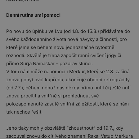
Denní rutina umí pomoci
Po novu do úplňku ve Lvu (od 1.8. do 15.8.) přidáváme do
svého každodenního života nové návyky a činnosti, pro
které jsme se během novu jednoznačně bytostně
rozhodli. Skvělé je třeba započít ranní cvičení jógy či
přímo Surja Namaskar – pozdrav slunci.
V tom nám může napomoci i Merkur, který se 2.8. začíná
znovu pohybovat kupředu, ukončuje období retrogradity
(od 7.7.), během něhož nás někdy přímo nutil či ještě nutí
znovu procítit a vnitřně si prohlédnout své
polozapomenuté zasuté vnitřní záležitosti, které se nám
tak nechce řešit.
Jeho tlaky mohly obzvláště “zhoustnout” od 19.7., kdy
zacouval znovu do citlivého znamení Raka. Vstup Merkura