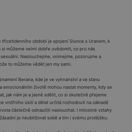
ě třicetidenního období je spojení Slunce s Uranem, k
 si můžeme velmi dobře uvědomit, co pro nás
 sexuální. Naslouchejme, vnímejme, pozorujme a
tože to můžeme vědět jen my sami.
znamení Berana, kde je ve vyhnanství a ve stavu
m a emocionálním životě mohou nastat momenty, kdy se
, jak nám je a jasně sdělit, co si skutečně přejeme
ce vnitřního úsilí a dělat určitá rozhodnutí na základě
vota částečně odnaučili naslouchat. I milostné vztahy
sadní je neubližovat sobě a tím i svému protějšku.