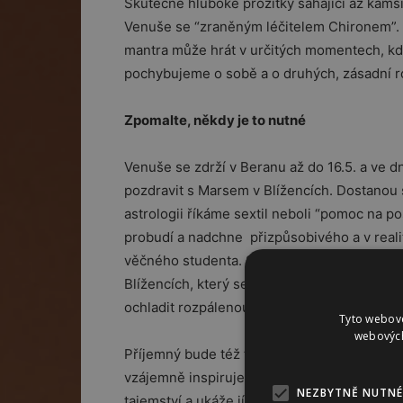
Skutečně hluboké prožitky sahající až kamsi
Venuše se “zraněným léčitelem Chironem”. “P
mantra může hrát v určitých momentech, kdy
pochybujeme o sobě a o druhých, zásadní ro
Zpomalte, někdy je to nutné
Venuše se zdrží v Beranu až do 16.5. a ve d
pozdravit s Marsem v Blížencích. Dostanou 
astrologii říkáme sextil neboli “pomoc na pos
probudí a nadchne přizpůsobivého a v reali
věčného studenta. Stejně tak však i obráce
Blížencích, který se skvěle orientuje v b
ochladit rozpálenou a vpřed se ženoucí Venu
Tyto webové
webových
Příjemný bude též trigon Venuše v Beranu s
vzájemně inspiruje mladá žena se zralým a
NEZBYTNĚ NUTNÉ
tajemství a ukáže jí jak si skutečně moudře 