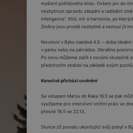
myšlení potřebného klidu. Ovšem jen do chví
nezbytnost opravdu zásadní a radikální změ
inteligence“. Klid, mír a harmonie, po který
Změny jsou prostě nezbytné a nemusí jít hne
Novoluní v Býku nastává 4.5. – doba ideáln
v parku nebo na zahrádce. Obraťme pozorn
Po novu můžeme začít s novými skutečně zd
předchozím období na základě svých pocitů 
Konečně přichází uvolnění
Se vstupem Marsu do Raka 16.5 se pak můžem
využijeme pro intenzivní vnitřní práci ve 
přesně 18.5 ve 22.13.
Slunce již pomalu ukončující svůj pobyt v 