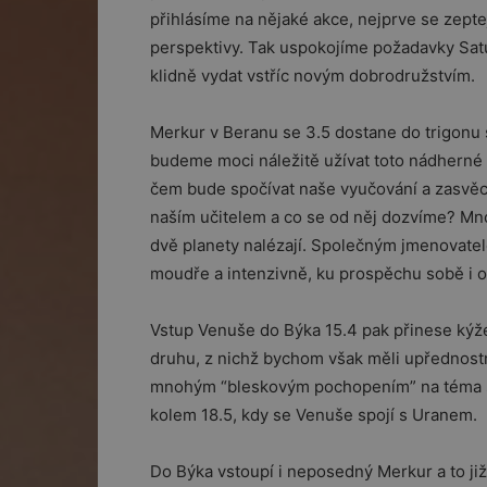
přihlásíme na nějaké akce, nejprve se zept
perspektivy. Tak uspokojíme požadavky Sat
klidně vydat vstříc novým dobrodružstvím.
Merkur v Beranu se 3.5 dostane do trigonu s
budeme moci náležitě užívat toto nádherné
čem bude spočívat naše vyučování a zasvěc
naším učitelem a co se od něj dozvíme? Mn
dvě planety nalézají. Společným jmenovatel
moudře a intenzivně, ku prospěchu sobě i o
Vstup Venuše do Býka 15.4 pak přinese kýž
druhu, z nichž bychom však měli upřednostn
mnohým “bleskovým pochopením” na téma s
kolem 18.5, kdy se Venuše spojí s Uranem.
Do Býka vstoupí i neposedný Merkur a to j