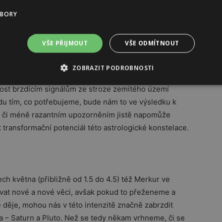
a teď, více v těle než v hlavě, více ve svých pocitech
UBORY
VŠE PŘIJMOUT
VŠE ODMÍTNOUT
 bude probíhat kvadratura Venuše v Beranu se
.5 (Venuše-Saturn) a 10.5 (Venuše-Pluto). Možná se
ZOBRAZIT PODROBNOSTI
žít něco krásného a exotického se budeme hnát příliš
ost brzdícím signálům ze stroze zemitého území
du tím, co potřebujeme, bude nám to ve výsledku k
e či méně razantním upozorněním jistě napomůže
ít transformační potenciál této astrologické konstelace.
ch května (přibližně od 1.5 do 4.5) též Merkur ve
vat nové a nové věci, avšak pokud to přeženeme a
e děje, mohou nás v této intenzitě značně zabrzdit
a – Saturn a Pluto. Než se tedy někam vrhneme, či se