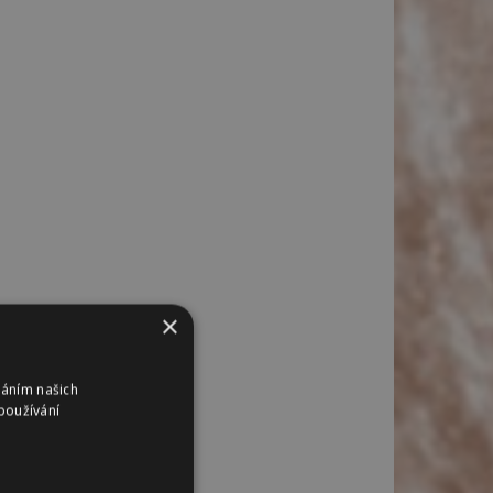
×
váním našich
používání