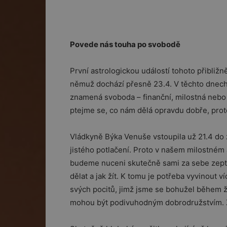
Povede nás touha po svobodě
První astrologickou událostí tohoto přibližn
němuž dochází přesně 23.4. V těchto dnech
znamená svoboda – finanční, milostná nebo
ptejme se, co nám dělá opravdu dobře, pro
Vládkyně Býka Venuše vstoupila už 21.4 do 
jistého potlačení. Proto v našem milostné
budeme nuceni skutečně sami za sebe zeptat
dělat a jak žít. K tomu je potřeba vyvinout ví
svých pocitů, jimž jsme se bohužel během ži
mohou být podivuhodným dobrodružstvím. Zá