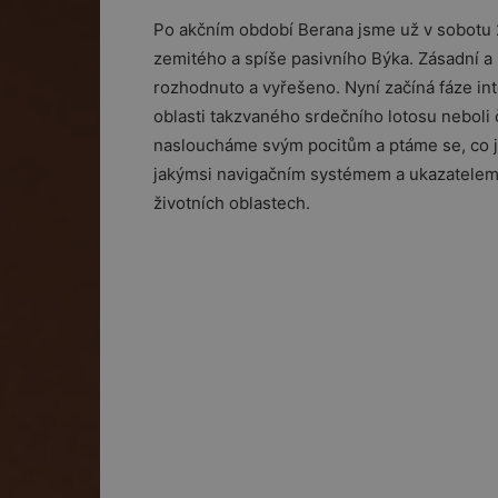
Po akčním období Berana jsme už v sobotu 
zemitého a spíše pasivního Býka. Zásadní a
rozhodnuto a vyřešeno. Nyní začíná fáze int
oblasti takzvaného srdečního lotosu neboli č
nasloucháme svým pocitům a ptáme se, co j
jakýmsi navigačním systémem a ukazatelem s
životních oblastech.