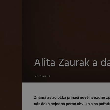
Alita Zaurak a d
24.4.2019
Známá astroložka přináší nové hvězdné zp
nás čeká nejedna perná chvilka a na pořadu