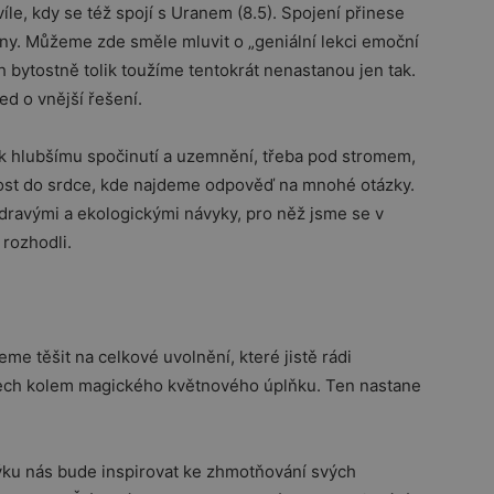
le, kdy se též spojí s Uranem (8.5). Spojení přinese
ny. Můžeme zde směle mluvit o „geniální lekci emoční
ch bytostně tolik toužíme tentokrát nenastanou jen tak.
d o vnější řešení.
í k hlubšímu spočinutí a uzemnění, třeba pod stromem,
ost do srdce, kde najdeme odpověď na mnohé otázky.
ravými a ekologickými návyky, pro něž jsme se v
rozhodli.
e těšit na celkové uvolnění, které jistě rádi
dnech kolem magického květnového úplňku. Ten nastane
Býku nás bude inspirovat ke zhmotňování svých