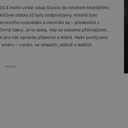
20.4 mohli uvítat vstup Slunce do mnohem klidnějšího,
 klíčové otázky již byly zodpovězeny, mnohé bylo
enzivního rozkvétání a otevírání se – především v
tvrté čakry. Je to doba, kdy se stáváme přijímajícími,
e pro nás opravdu příjemné a dobré. Naše pocity jsou
měru – v práci, ve vztazích, obživě a dalších
Reklama