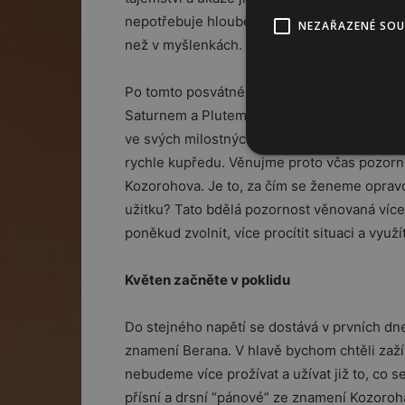
nepotřebuje hlouběji osvojit umění být tady 
NEZAŘAZENÉ SO
než v myšlenkách.
Po tomto posvátném a pozitivním propojení
Saturnem a Plutem v Kozorohu, konkrétně 8
ve svých milostných potřebách a v touze za
rychle kupředu. Věnujme proto včas pozorn
Kozorohova. Je to, za čím se ženeme oprav
užitku? Tato bdělá pozornost věnovaná víc
poněkud zvolnit, více procítit situaci a využ
Květen začněte v poklidu
Do stejného napětí se dostává v prvních dne
znamení Berana. V hlavě bychom chtěli zaží
nebudeme více prožívat a užívat již to, co s
přísní a drsní “pánové” ze znamení Kozoroh