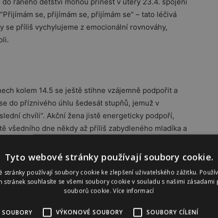
 do raného dětství mohou přinést v úterý 23.4. spojení
řijímám se, přijímám se, přijímám se” – tato léčivá
 se příliš vychylujeme z emocionální rovnováhy,
li.
nech kolem 14.5 se ještě stihne vzájemně podpořit a
se do příznivého úhlu šedesát stupňů, jemuž v
lední chvíli“. Akční žena jistě energeticky podpoří,
tě všedního dne někdy až příliš zabydleného mladíka a
ně: poněkud střízlivější, vzdušný “ekonom” Mars v
ěžném světě může v dobrém smyslu poněkud příjemně
Tyto webové stránky používají soubory cookie.
ši a předvést jí, co všechno se už naučil.
 stránky používají soubory cookie ke zlepšení uživatelského zážitku. Použí
 stránek souhlasíte se všemi soubory cookie v souladu s našimi zásadami 
souborů cookie.
Více informací
 Jupiterem ve Střelci ve dnech kolem 8.5. Zde se
 zkušeným mužem, který jí zasvětí do mnohých
 SOUBORY
VÝKONOVÉ SOUBORY
SOUBORY CÍLENÍ
užívat života a jeho darů. Málokdo z nás může říci, že si