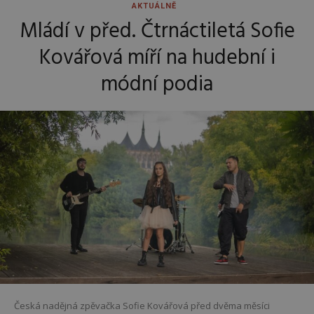
AKTUÁLNĚ
Mládí v před. Čtrnáctiletá Sofie
Kovářová míří na hudební i
módní podia
Česká nadějná zpěvačka Sofie Kovářová před dvěma měsíci