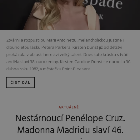
Ztvárnila rozpustilou Marii Antoinettu, melancholickou Justine i
dlouholetou lásku Petera Parkera. Kirsten Dunst již od dětství
prokázala v oblasti herectví velký talent. Dnes tato kráska s tváří
anděla slaví 38. narozeniny. Kirsten Caroline Dunst se narodila 30.
dubna roku 1982, v městečku Point-Pleasant...
ČÍST DÁL
AKTUÁLNĚ
Nestárnoucí Penélope Cruz.
Madonna Madridu slaví 46.