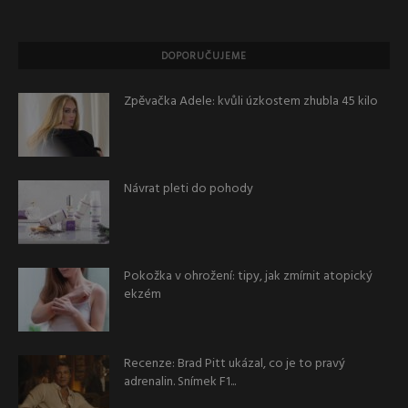
DOPORUČUJEME
Zpěvačka Adele: kvůli úzkostem zhubla 45 kilo
Návrat pleti do pohody
Pokožka v ohrožení: tipy, jak zmírnit atopický
ekzém
Recenze: Brad Pitt ukázal, co je to pravý
adrenalin. Snímek F1...