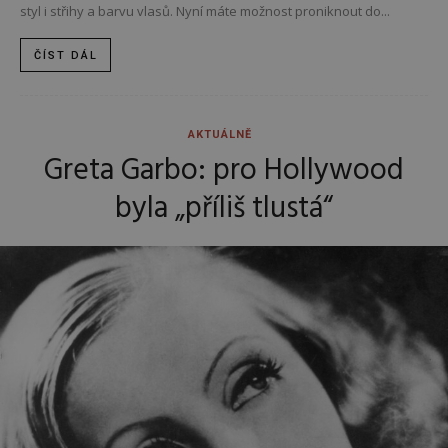
styl i střihy a barvu vlasů. Nyní máte možnost proniknout do...
ČÍST DÁL
AKTUÁLNĚ
Greta Garbo: pro Hollywood
byla „příliš tlustá“