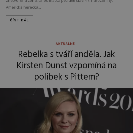
znetvořená žena. Dnes matka pěti dětí slaví 47. narozeniny.
Americká herečka...
ČÍST DÁL
AKTUÁLNĚ
Rebelka s tváří anděla. Jak
Kirsten Dunst vzpomíná na
polibek s Pittem?