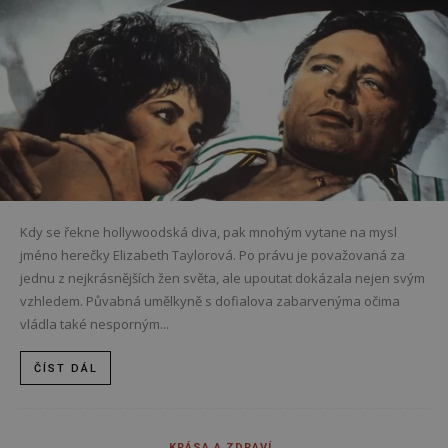
Kdy se řekne hollywoodská diva, pak mnohým vytane na mysl
jméno herečky Elizabeth Taylorová. Po právu je považovaná za
jednu z nejkrásnějších žen světa, ale upoutat dokázala nejen svým
vzhledem. Půvabná umělkyně s dofialova zabarvenýma očima
vládla také nesporným...
ČÍST DÁL
KRÁSA A ZDRAVÍ