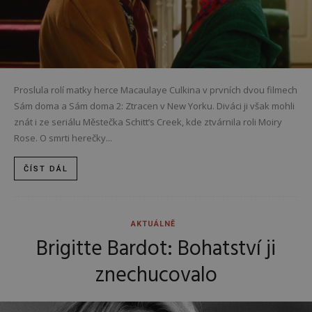
Proslula rolí matky herce Macaulaye Culkina v prvních dvou filmech
Sám doma a Sám doma 2: Ztracen v New Yorku. Diváci ji však mohli
znát i ze seriálu Městečka Schitt’s Creek, kde ztvárnila roli Moiry
Rose. O smrti herečky...
ČÍST DÁL
AKTUÁLNĚ
Brigitte Bardot: Bohatství ji
znechucovalo