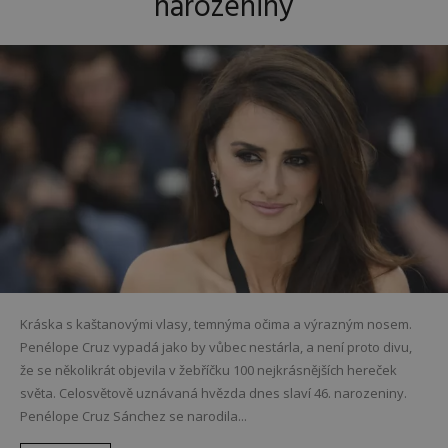
narozeniny
Kráska s kaštanovými vlasy, temnýma očima a výrazným nosem.
Penélope Cruz vypadá jako by vůbec nestárla, a není proto divu,
že se několikrát objevila v žebříčku 100 nejkrásnějších hereček
světa. Celosvětově uznávaná hvězda dnes slaví 46. narozeniny.
Penélope Cruz Sánchez se narodila...