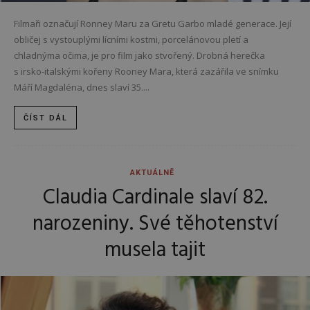
Filmaři označují Ronney Maru za Gretu Garbo mladé generace. Její
obličej s vystouplými lícními kostmi, porcelánovou pletí a
chladnýma očima, je pro film jako stvořený. Drobná herečka
s irsko-italskými kořeny Rooney Mara, která zazářila ve snímku
Máří Magdaléna, dnes slaví 35....
ČÍST DÁL
AKTUÁLNĚ
Claudia Cardinale slaví 82.
narozeniny. Své těhotenství
musela tajit