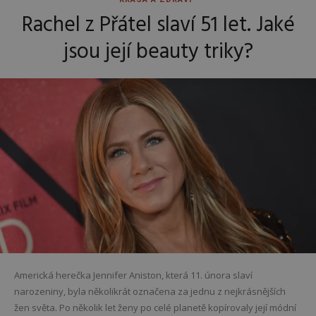
Rachel z Přátel slaví 51 let. Jaké
jsou její beauty triky?
Americká herečka Jennifer Aniston, která 11. února slaví
narozeniny, byla několikrát označena za jednu z nejkrásnějších
žen světa. Po několik let ženy po celé planetě kopírovaly její módní