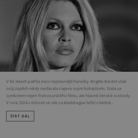
V 60. letech patřila mezi nejslavnější herečky. Brigitte Bardot však
svůj úspěch nikdy nedávala najevo svým bohatstvím. Stala se
symbolem nejen francouzského filmu, ale hlavně ženské svobody.
V roce 2024 v tichosti ve vile La Maddrague ležící v klidné...
ČÍST DÁL