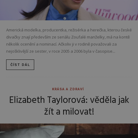
Americká modelka, producentka, režisérka a herečka, kterou české
divačky znají především ze seriálu Zoufalé manželky, má na kontě
několik ocenění a nominací. Ačkoliv ji v rodině považovali za
nejošklivější ze sester, v roce 2005 a 2006 byla v časopise...
ČÍST DÁL
KRÁSA A ZDRAVÍ
Elizabeth Taylorová: věděla jak
žít a milovat!