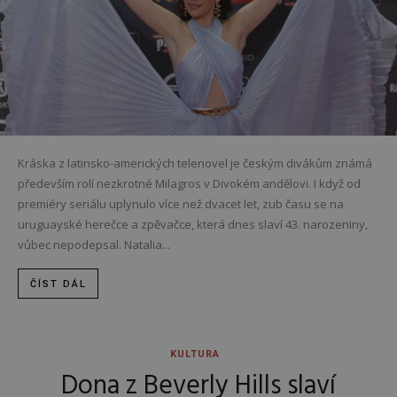
Kráska z latinsko-amerických telenovel je českým divákům známá
především rolí nezkrotné Milagros v Divokém andělovi. I když od
premiéry seriálu uplynulo více než dvacet let, zub času se na
uruguayské herečce a zpěvačce, která dnes slaví 43. narozeniny,
vůbec nepodepsal. Natalia...
ČÍST DÁL
KULTURA
Dona z Beverly Hills slaví