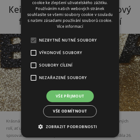
cookie ke zlepšení uživatelského zážitku.
Keira Knightley dokončila nový
Používáním našich webových stránek
souhlasíte se všemi soubory cookie v souladu
film o feministickém hnutí
s našimi zásadami používání souborů cookie.
Více informací
NEZBYTNĚ NUTNÉ SOUBORY
VÝKONOVÉ SOUBORY
SOUBORY CÍLENÍ
NEZAŘAZENÉ SOUBORY
VŠE PŘIJMOUT
VŠE ODMÍTNOUT
Krásná Keira Knightley má za sebou již pěknou řádku úspěšných
ZOBRAZIT PODROBNOSTI
rolí, ať už jde o pirátku Elisabeth, vášnivou Annu Kareninu či
spisovatelku Colette. Dvojnásobná maminka, která se narodila 26.