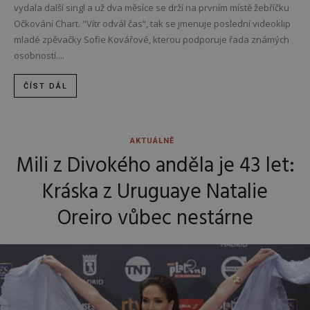
vydala další singl a už dva měsíce se drží na prvním místě žebříčku
Očkování Chart. "Vítr odvál čas“, tak se jmenuje poslední videoklip
mladé zpěvačky Sofie Kovářové, kterou podporuje řada známých
osobností....
ČÍST DÁL
AKTUÁLNĚ
Mili z Divokého anděla je 43 let:
Kráska z Uruguaye Natalie
Oreiro vůbec nestárne