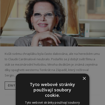
Kvůli svému chrapláku byla často dabována, ale na hereckém umu
to Claudii Cardinalové neubralo. Podařilo se jí dobýt svět filmu a
stát se mezinárodní hvězdou. Mnoha divákům je známá zejména
díky spaghetti westernu Tenkrát na Západě, který režíroval
Sergio...
×
Tyto webové stránky
ČÍST DÁL
používají soubory
cookie.
Tyto webové stránky používají soubory
AKTUÁLNĚ