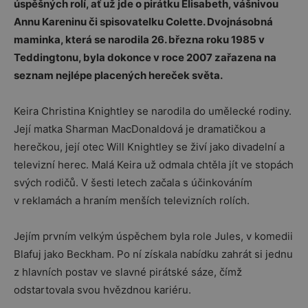
úspěšných rolí, ať už jde o pirátku Elisabeth, vášnivou
Annu Kareninu či spisovatelku Colette. Dvojnásobná
maminka, která se narodila 26. března roku 1985 v
Teddingtonu, byla dokonce v roce 2007 zařazena na
seznam nejlépe placených hereček světa.
Keira Christina Knightley se narodila do umělecké rodiny.
Její matka Sharman MacDonaldová je dramatičkou a
herečkou, její otec Will Knightley se živí jako divadelní a
televizní herec. Malá Keira už odmala chtěla jít ve stopách
svých rodičů. V šesti letech začala s účinkováním
v reklamách a hraním menších televizních rolích.
Jejím prvním velkým úspěchem byla role Jules, v komedii
Blafuj jako Beckham. Po ní získala nabídku zahrát si jednu
z hlavních postav ve slavné pirátské sáze, čímž
odstartovala svou hvězdnou kariéru.