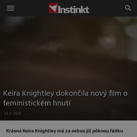
Instinkt
Keira Knightley dokončila nový film o
feministickém hnutí
26.3.2020
Krásná Keira Knightley má za sebou již pěknou řádku