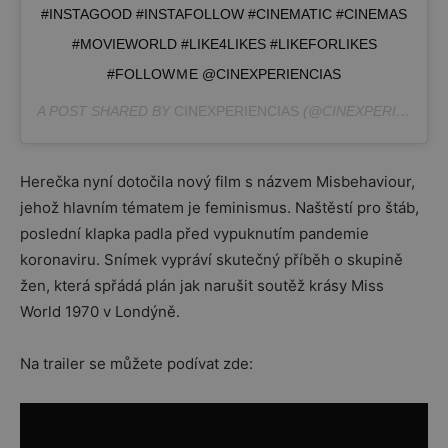
#INSTAGOOD #INSTAFOLLOW #CINEMATIC #CINEMAS
#MOVIEWORLD #LIKE4LIKES #LIKEFORLIKES
#FOLLOWＭE @CINEXPERIENCIAS
A POST SHARED BY
CINEXPERIENCIAS
(@CINEXPERIENCIAS) ON
Herečka nyní dotočila nový film s názvem Misbehaviour,
jehož hlavním tématem je feminismus. Naštěstí pro štáb,
poslední klapka padla před vypuknutím pandemie
koronaviru. Snímek vypráví skutečný příběh o skupině
žen, která spřádá plán jak narušit soutěž krásy Miss
World 1970 v Londýně.
Na trailer se můžete podívat zde: