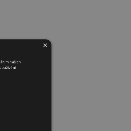
×
váním našich
používání