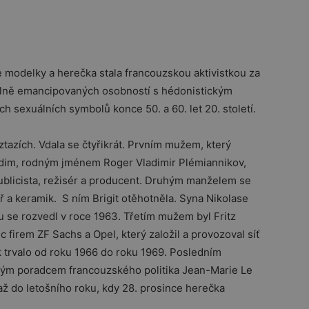
e modelky a herečka stala francouzskou aktivistkou za
uálně emancipovaných osobností s hédonistickým
h sexuálních symbolů konce 50. a 60. let 20. století.
vztazích. Vdala se čtyřikrát. Prvním mužem, který
dim, rodným jménem Roger Vladimir Plémiannikov,
publicista, režisér a producent. Druhým manželem se
íř a keramik. S ním Brigit otěhotněla. Syna Nikolase
u se rozvedl v roce 1963. T
řetím mužem byl
Fritz
 firem ZF Sachs a Opel, který založil a provozoval síť
trvalo od roku 1966 do roku 1969. Posledním
alým poradcem francouzského politika Jean-Marie Le
 až do letošního roku, kdy 28. prosince herečka