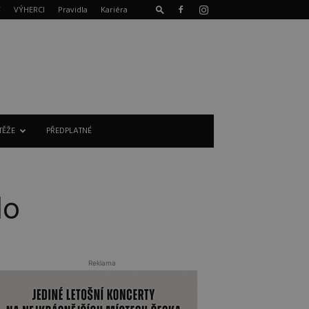
T
VÝHERCI
Pravidla
Kariéra
TĚŽE
PŘEDPLATNÉ
lo
Reklama