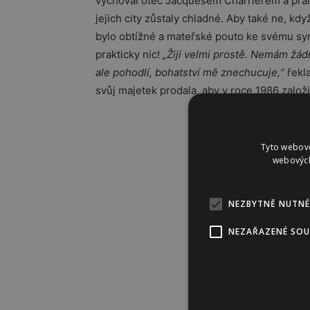
vychoval otec Jacquesem Charrierem a praro
jejich city zůstaly chladné. Aby také ne, kd
bylo obtížné a mateřské pouto ke svému syn
prakticky nic!
„Žiji velmi prostě. Nemám žá
ale pohodlí, bohatství mě znechucuje,“
řekla
svůj majetek prodala, aby v roce 1986 založi
Tyto webové
webových
NEZBYTNĚ NUTNÉ
NEZAŘAZENÉ SO