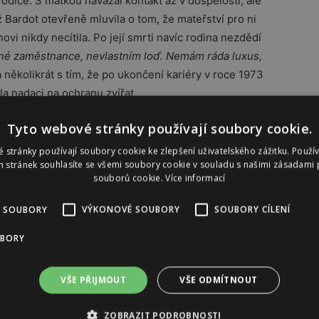
diče. S matkou navázal kontakt až v dospělosti, ale
yž
Bardot otevřeně mluvila o tom, že
mateřství pro ni
ovi nikdy necítila
. Po její smrti navíc rodina nezdědí
dné zaměstnance, nevlastním loď. Nemám ráda luxus,
 několikrát s tím, že po ukončení kariéry v roce 1973
la nadaci na ochranu zvířat.
Tyto webové stránky používají soubory cookie.
Reklama
 stránky používají soubory cookie ke zlepšení uživatelského zážitku. Použí
 stránek souhlasíte se všemi soubory cookie v souladu s našimi zásadami 
souborů cookie.
Více informací
 SOUBORY
VÝKONOVÉ SOUBORY
SOUBORY CÍLENÍ
UBORY
VŠE PŘIJMOUT
VŠE ODMÍTNOUT
ZOBRAZIT PODROBNOSTI