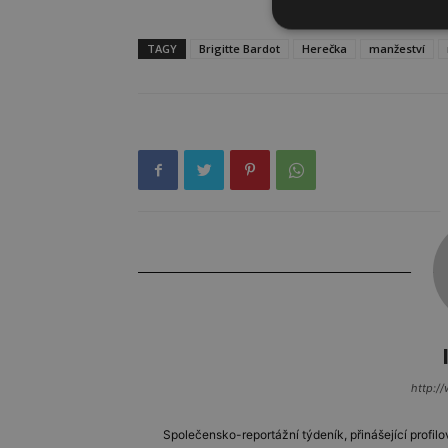
TAGY
Brigitte Bardot
Herečka
manžeství
http://
Společensko-reportážní týdeník, přinášející profilo