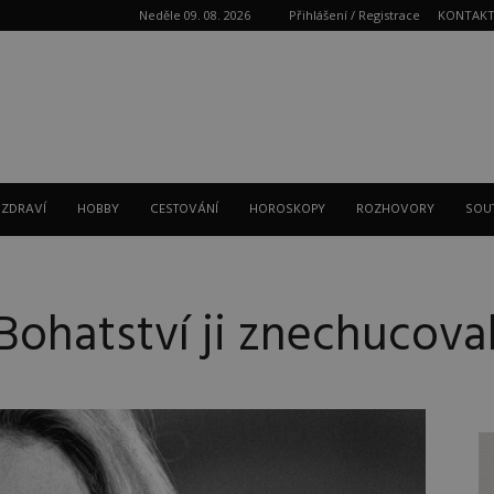
Neděle 09. 08. 2026
Přihlášení / Registrace
KONTAK
Reklama
 ZDRAVÍ
HOBBY
CESTOVÁNÍ
HOROSKOPY
ROZHOVORY
SOU
 Bohatství ji znechucova