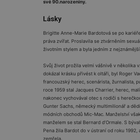
své 90.narozeniny.
Lásky
Brigitte Anne-Marie Bardotová se po kariéř
práva zvířat. Proslavila se ztvárněním sex
životním stylem a byla jedním z nejznámějšíc
Svůj život prožila velmi vášnivě v několika 
dokázal krásku přivést k oltáři, byl
Roger Va
francouzský herec, scenárista, žurnalista, 
roce 1959 stal Jacques Charrier, herec, mal
nakonec vychovával otec s rodiči s herečko
Gunter Sachs, německý multimilionář a dědic
módních obchodů Mic-Mac. Manželství však 
manželem se stal
Bernard d’Ormale
. S býv
Pena žila Bardot do v ústraní od roku 1992,
zemřela.