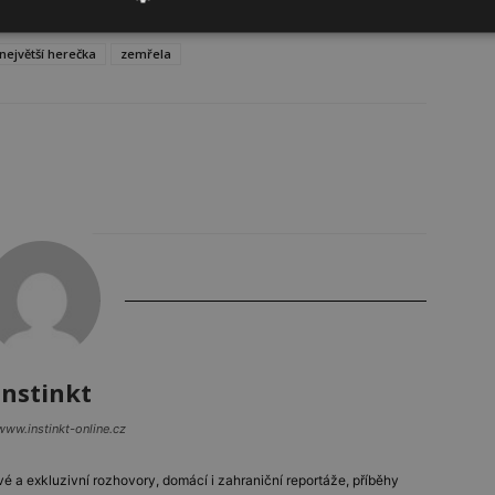
největší herečka
zemřela
Instinkt
www.instinkt-online.cz
vé a exkluzivní rozhovory, domácí i zahraniční reportáže, příběhy