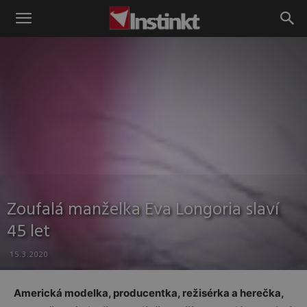
Instinkt
Zoufalá manželka Eva Longoria slaví
45 let
15.3.2020
Americká modelka, producentka, režisérka a herečka,