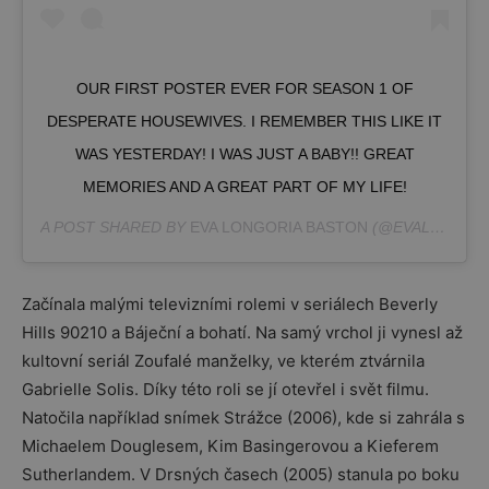
OUR FIRST POSTER EVER FOR SEASON 1 OF
DESPERATE HOUSEWIVES. I REMEMBER THIS LIKE IT
WAS YESTERDAY! I WAS JUST A BABY!! GREAT
MEMORIES AND A GREAT PART OF MY LIFE!
A POST SHARED BY
EVA LONGORIA BASTON
(@EVALONGORIA) ON
Začínala malými televizními rolemi v seriálech Beverly
Hills 90210 a Báječní a bohatí. Na samý vrchol ji vynesl až
kultovní seriál Zoufalé manželky, ve kterém ztvárnila
Gabrielle Solis. Díky této roli se jí otevřel i svět filmu.
Natočila například snímek Strážce (2006), kde si zahrála s
Michaelem Douglesem, Kim Basingerovou a Kieferem
Sutherlandem. V Drsných časech (2005) stanula po boku