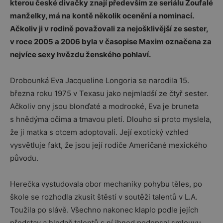
kterou české divačky znají především ze seriálu Zoufalé
manželky, má na kontě několik ocenění a nominací.
Ačkoliv ji v rodině považovali za nejošklivější ze sester,
v roce 2005 a 2006 byla v časopise Maxim označena za
nejvíce sexy hvězdu ženského pohlaví.
Drobounká Eva Jacqueline Longoria se narodila 15.
března roku 1975 v Texasu jako nejmladší ze čtyř sester.
Ačkoliv ony jsou blonďaté a modrooké, Eva je bruneta
s hnědýma očima a tmavou pletí. Dlouho si proto myslela,
že ji matka s otcem adoptovali. Její exotický vzhled
vysvětluje fakt, že jsou její rodiče Američané mexického
původu.
Herečka vystudovala obor mechaniky pohybu těles, po
škole se rozhodla zkusit štěstí v soutěži talentů v L.A.
Toužila po slávě. Všechno nakonec klaplo podle jejích
představ a hledač talentů s ní ihned podepsal smlouvu.