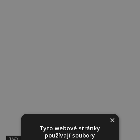
×
Tyto webové stránky
používají soubory
TAGY
Eva Longoria
Herečka
narozeniny
seriál