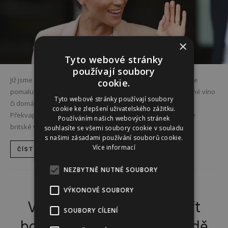
×
Tyto webové stránky
používají soubory
Již jsme zapálili druhou adventní svíčku a přípravy na Vánoce
cookie.
pomalu vrcholí. Ke sváteční atmosféře patří i tradiční svařené víno
Tyto webové stránky používají soubory
či domácí vaječný koňak. Letos však můžete udělat výjimku.
cookie ke zlepšení uživatelského zážitku.
Překvapte svou rodinu či známé speciálním koktejlem podle
Používáním našich webových stránek
britské vévodkyně...
souhlasíte se všemi soubory cookie v souladu
s našimi zásadami používání souborů cookie.
Více informací
ČÍST DÁL
NEZBYTNĚ NUTNÉ SOUBORY
VÝKONOVÉ SOUBORY
KRÁSA A ZDRAVÍ
Vogue spolu s Taylor Swift
SOUBORY CÍLENÍ
bojují za udržitelnost v módě