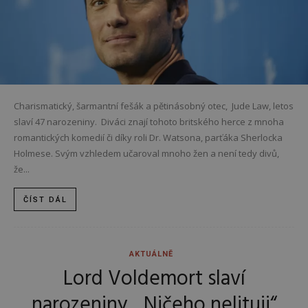
Charismatický, šarmantní fešák a pětinásobný otec, Jude Law, letos
slaví 47 narozeniny. Diváci znají tohoto britského herce z mnoha
romantických komedií či díky roli Dr. Watsona, parťáka Sherlocka
Holmese. Svým vzhledem učaroval mnoho žen a není tedy divů,
že...
ČÍST DÁL
AKTUÁLNĚ
Lord Voldemort slaví
narozeniny. „Ničeho nelituji“