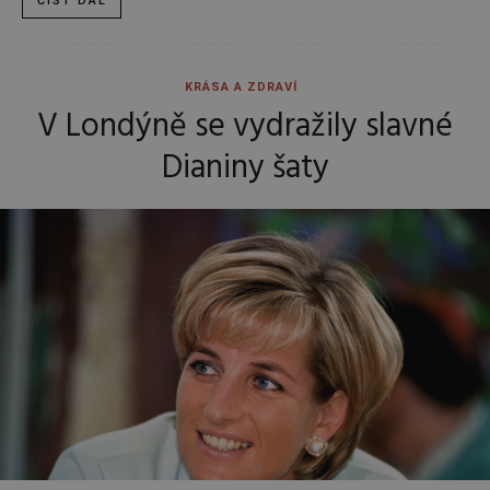
ČÍST DÁL
KRÁSA A ZDRAVÍ
V Londýně se vydražily slavné
Dianiny šaty