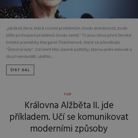
„Jakákoli žena, která rozumí problémům chodu domácnosti, bude
blíže pochopení problémů chodu země.“ To jsou slova první ženské
britské premiérky Margaret Thatcherové, které se přezdívalo
“Železná lady“. Od úmrtí této slavné političky, kterou jedni milovali a
druzí nenáviděli, uběhlo...
ČÍST DÁL
TOP
Královna Alžběta II. jde
příkladem. Učí se komunikovat
moderními způsoby