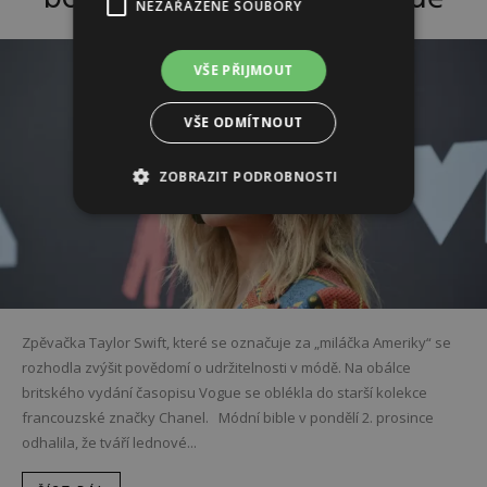
NEZAŘAZENÉ SOUBORY
VŠE PŘIJMOUT
VŠE ODMÍTNOUT
ZOBRAZIT PODROBNOSTI
Zpěvačka Taylor Swift, které se označuje za „miláčka Ameriky“ se
rozhodla zvýšit povědomí o udržitelnosti v módě. Na obálce
britského vydání časopisu Vogue se oblékla do starší kolekce
francouzské značky Chanel. Módní bible v pondělí 2. prosince
odhalila, že tváří lednové...