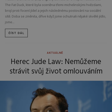
The Fat Duck, které byla oceněna třemi michelinskými hvězdami,
brojí proti focení jídel a jejich následnému postování na sociální
sítě. Doba se změnila, dříve když jsme ochutnali nějaké skvělé jídlo,
jsme...
ČÍST DÁL
AKTUÁLNĚ
Herec Jude Law: Nemůžeme
strávit svůj život omlouváním