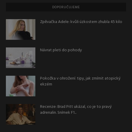
DOPORUČUJEME
Zpěvačka Adele: kvůli úzkostem zhubla 45 kilo
Návrat pleti do pohody
Pokožka v ohrožení: tipy, jak zmírnit atopický
ekzém
Recenze: Brad Pitt ukázal, co je to pravý
adrenalin. Snímek F1...