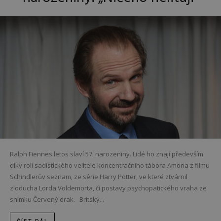
Ralph Fiennes letos slaví 57. narozeniny. Lidé ho znají především
díky roli sadistického velitele koncentračního tábora Amona z filmu
Schindlerův seznam, ze série Harry Potter, ve které ztvárnil
zloducha Lorda Voldemorta, či postavy psychopatického vraha ze
snímku Červený drak. Britský...