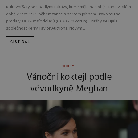
Kultovní šaty se spadlými rukávy, které měla na sobě Diana v Bílém
době v roce 1985 během tance s hercem Johnem Travoltou se
prodaly za 290 tisíc dolarů (6 630 270 korun). Dražby se ujala
společnost Kerry Taylor Auctions. Novým...
ČÍST DÁL
HOBBY
Vánoční koktejl podle
vévodkyně Meghan