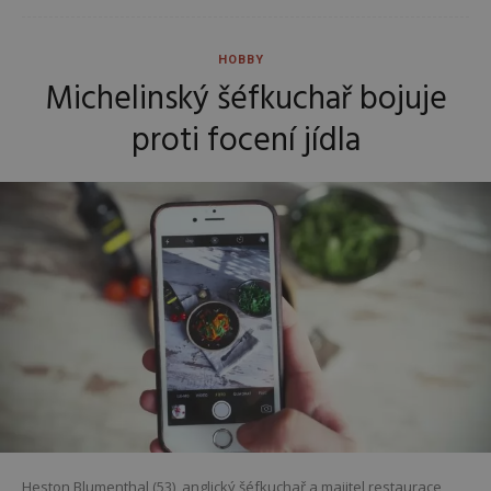
HOBBY
Michelinský šéfkuchař bojuje
proti focení jídla
Heston Blumenthal (53), anglický šéfkuchař a majitel restaurace