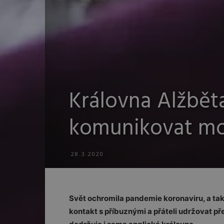
Královna Alžběta 
komunikovat mo
28.3.2020
Svět ochromila pandemie koronaviru, a tak
kontakt s příbuznými a přáteli udržovat přes