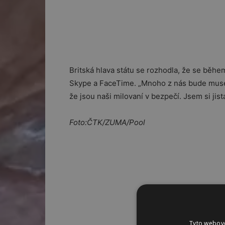
Britská hlava státu se rozhodla, že se během
Skype a FaceTime. „Mnoho z nás bude muset n
že jsou naši milovaní v bezpečí. Jsem si jist
Foto:ČTK/ZUMA/Pool
Tyto webové