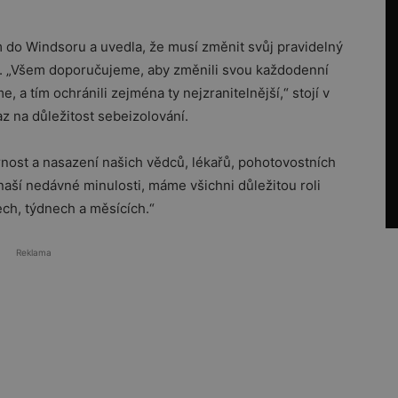
m do Windsoru a uvedla, že musí změnit svůj pravidelný
iru. „Všem doporučujeme, aby změnili svou každodenní
e, a tím ochránili zejména ty nejzranitelnější,“ stojí v
az na důležitost sebeizolování.
nost a nasazení našich vědců, lékařů, pohotovostních
 naší nedávné minulosti, máme všichni důležitou roli
ech, týdnech a měsících.“
Reklama