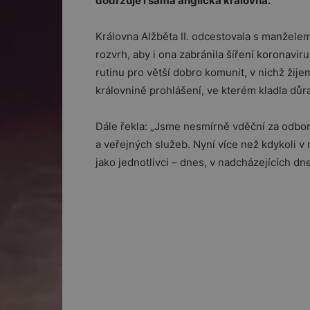
dodržuje i sama anglická královna.
Královna Alžběta II. odcestovala s manžele
rozvrh, aby i ona zabránila šíření koronav
rutinu pro větší dobro komunit, v nichž žijem
královnině prohlášení, ve kterém kladla důr
Dále řekla: „Jsme nesmírně vděční za odbor
a veřejných služeb. Nyní více než kdykoli v
jako jednotlivci – dnes, v nadcházejících dn