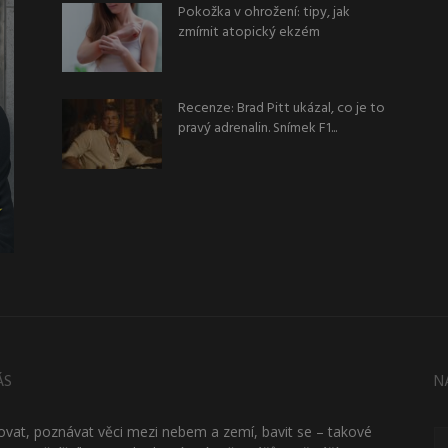
Pokožka v ohrožení: tipy, jak
zmírnit atopický ekzém
Recenze: Brad Pitt ukázal, co je to
pravý adrenalin. Snímek F1...
ÁS
N
ťovat, poznávat věci mezi nebem a zemí, bavit se – takové