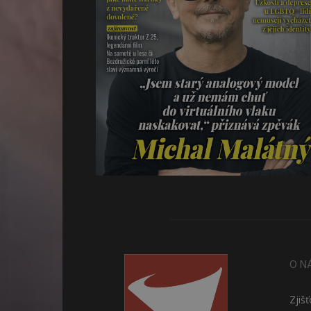
O N
Zjiš