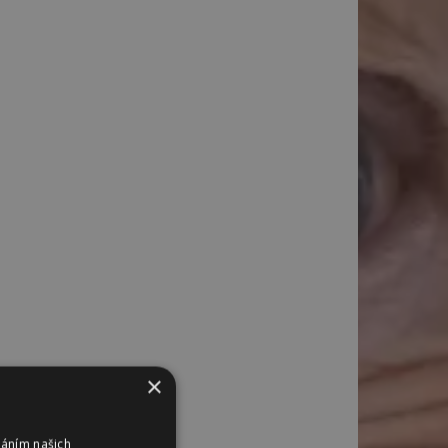
×
váním našich