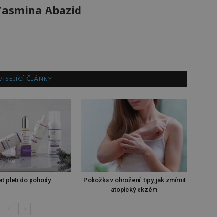
Yasmina Abazid
ISEJÍCÍ ČLÁNKY
at pleti do pohody
Pokožka v ohrožení: tipy, jak zmírnit
atopický ekzém