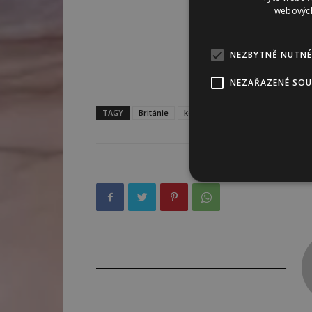
webových
NEZBYTNĚ NUTNÉ
NEZAŘAZENÉ SO
TAGY
Británie
koronavirus
královna