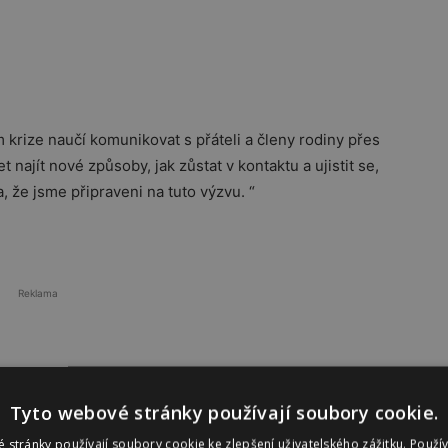
 krize naučí komunikovat s přáteli a členy rodiny přes
ajít nové způsoby, jak zůstat v kontaktu a ujistit se,
a, že jsme připraveni na tuto výzvu. “
Reklama
Tyto webové stránky používají soubory cookie.
 stránky používají soubory cookie ke zlepšení uživatelského zážitku. Použí