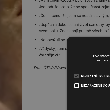
„Mým cílem vždycky bylo, abych známý ja
Jednoduše proto, že se společnost zajímá
„Čelím tomu, že jsem se nestál slavným,
„Úspěch a dokonce ani život samotný, by
svém boku. Znamenají pro mě všechno.“
„Nepovažuji se za velkého znalce módy ne
„Vždycky jsem si myslel, že krásný princ 
čarodějnici.“
Tyto webové
webových
Foto: ČTK/AP/Axel Schmidt
NEZBYTNĚ NUTNÉ
NEZAŘAZENÉ SO