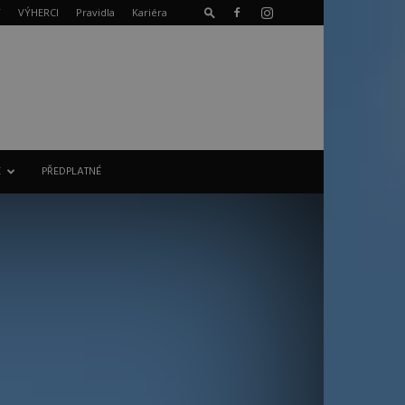
T
VÝHERCI
Pravidla
Kariéra
E
PŘEDPLATNÉ