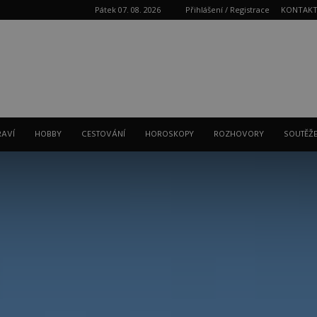
Pátek 07. 08. 2026
Přihlášení / Registrace
KONTAK
Reklama
RAVÍ
HOBBY
CESTOVÁNÍ
HOROSKOPY
ROZHOVORY
SOUTĚŽ