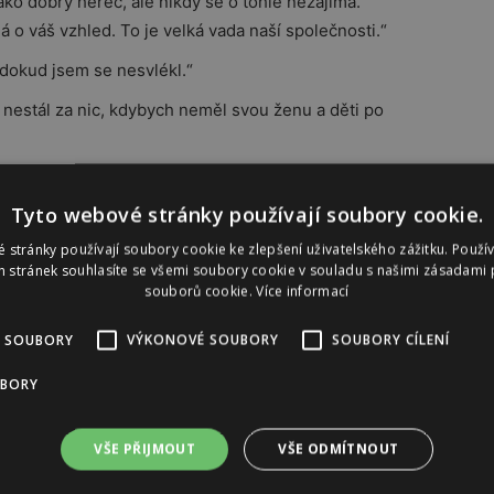
ko dobrý herec, ale nikdy se o tohle nezajímá.
 o váš vzhled. To je velká vada naší společnosti.“
 dokud jsem se nesvlékl.“
 nestál za nic, kdybych neměl svou ženu a děti po
bo stylu, i když si to lidé mohou myslet.“
Tyto webové stránky používají soubory cookie.
z Popelky je nudná role. Radši byl hrát zlou
 stránky používají soubory cookie ke zlepšení uživatelského zážitku. Použí
 stránek souhlasíte se všemi soubory cookie v souladu s našimi zásadami 
souborů cookie.
Více informací
 SOUBORY
VÝKONOVÉ SOUBORY
SOUBORY CÍLENÍ
Reklama
UBORY
VŠE PŘIJMOUT
VŠE ODMÍTNOUT