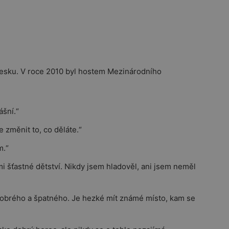
v Česku. V roce 2010 byl hostem Mezinárodního
ášní.“
 změnit to, co děláte.“
m.“
i šťastné dětství. Nikdy jsem hladověl, ani jsem neměl
dobrého a špatného. Je hezké mít známé místo, kam se