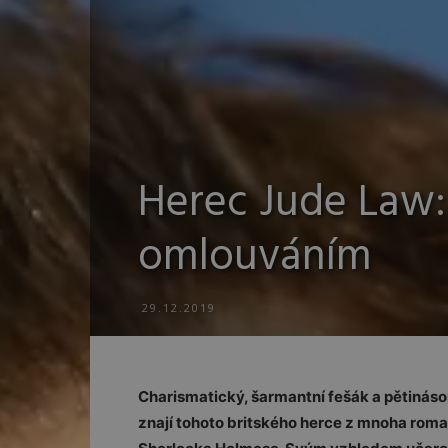
Herec Jude Law:
omlouváním
29.12.2019
Charismatický, šarmantní fešák a pětináso
znají tohoto britského herce z mnoha roman