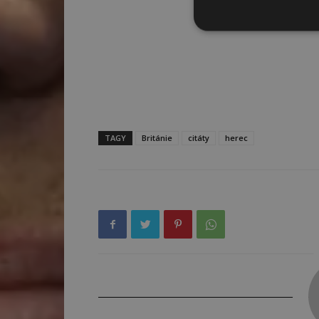
TAGY
Británie
citáty
herec