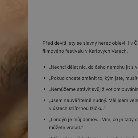
Před devíti lety se slavný herec objevil i 
filmového festivalu v Karlových Varech.
„Nechci dělat nic, do čeho nemohu jít s v
„Pokud chcete změnit to, kým jste, musíte
„Nemůžeme strávit svůj život omlouvání
„Jsem neuvěřitelně nudný. Měl jsem velm
v ústech stříbrnou lžičku.“
„Londýn je můj domov… Vím, co je tady 
můžete vracet.“