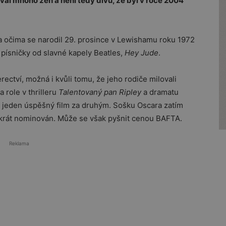
l mnoho žen a není tedy divů, že byl v roce 2004
a očima se narodil 29. prosince v Lewishamu roku 1972
 písničky od slavné kapely Beatles,
Hey Jude
.
rectví, možná i kvůli tomu, že jeho rodiče milovali
 role v thrilleru
Talentovaný pan Ripley
a dramatu
l jeden úspěšný film za druhým. Sošku Oscara zatím
akrát nominován. Může se však pyšnit cenou BAFTA.
Reklama