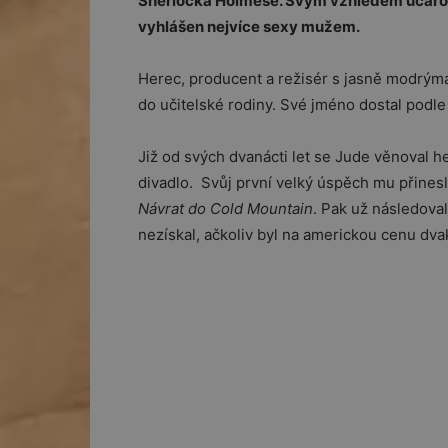
Sherlocka Holmese. Svým vzhledem učarova
vyhlášen nejvíce sexy mužem.
Herec, producent a režisér s jasně modrým
do učitelské rodiny. Své jméno dostal podle
Již od svých dvanácti let se Jude věnoval he
divadlo. Svůj první velký úspěch mu přinesla
Návrat do Cold Mountain
. Pak už následova
nezískal, ačkoliv byl na americkou cenu dv