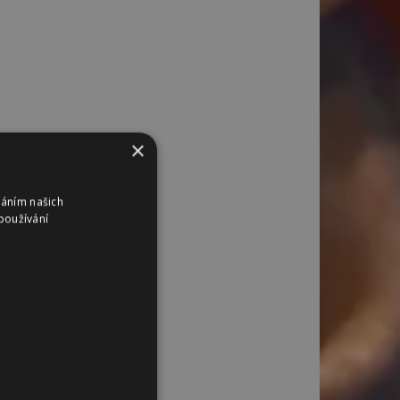
×
váním našich
používání