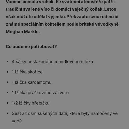
Vánoce pomalu vrcholí. Ke sváteční atmosféře patří i
tradiční svařené víno či domácí vaječný koňak. Letos
však můžete udělat výjimku. Překvapte svou rodinu či
známé speciálním koktejlem podle britské vévodkyně
Meghan Markle.
Co budeme potřebovat?
4 šálky neslazeného mandlového mléka
1 lžička skořice
1 lžička kardamomu
1 lžička práškového zázvoru
1/2 lžičky hřebíčku
Šest až osm sušených datlí, které byly namočeny ve
vodě