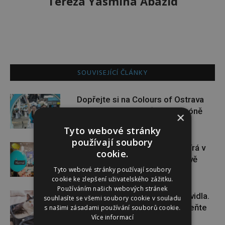
Tereza Yasmina Abazid
SOUVISEJÍCÍ ČLÁNKY
Dopřejte si na Colours of Ostrava
pauzu plnou zážitků v IQOS zóně
×
Tyto webové stránky
používají soubory
Dánský řetězec NORMAL otevírá v
cookie.
České republice své první dvě
Tyto webové stránky používají soubory
prodejny
cookie ke zlepšení uživatelského zážitku.
Používáním našich webových stránek
Cestování s kočkou má svá pravidla.
souhlasíte se všemi soubory cookie v souladu
Tohle před dovolenou nepodceňte
s našimi zásadami používání souborů cookie.
Více informací