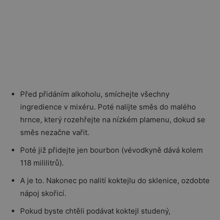
Před přidáním alkoholu, smíchejte všechny
ingredience v mixéru. Poté nalijte směs do malého
hrnce, který rozehřejte na nízkém plamenu, dokud se
směs nezačne vařit.
Poté již přidejte jen bourbon (vévodkyně dává kolem
118 mililitrů).
A je to. Nakonec po nalití koktejlu do sklenice, ozdobte
nápoj skořicí.
Pokud byste chtěli podávat koktejl studený,