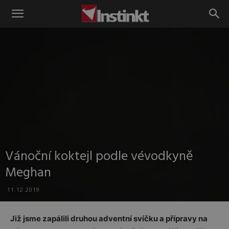
Instinkt
Vánoční koktejl podle vévodkyně
Meghan
11.12.2019
Již jsme zapálili druhou adventní svíčku a přípravy na