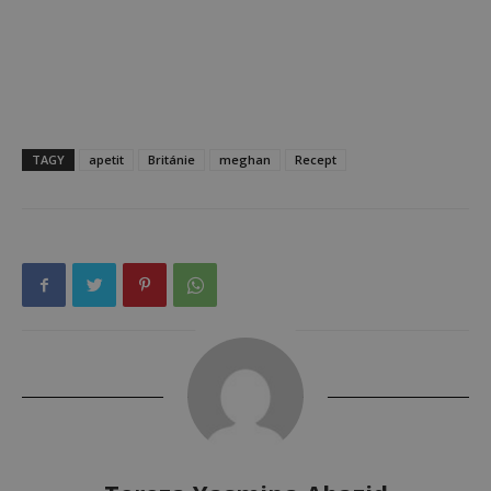
TAGY
apetit
Británie
meghan
Recept