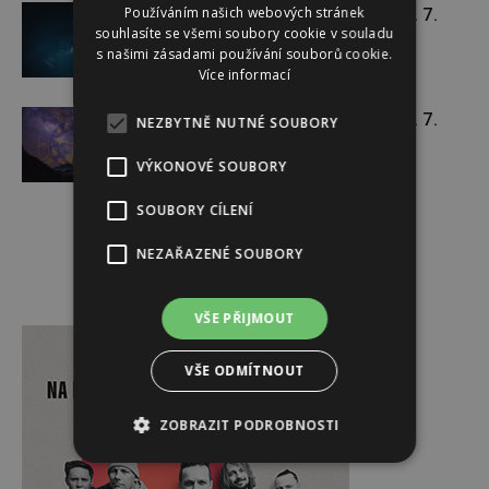
Používáním našich webových stránek
Týdenní horoskop 20. 7. – 26. 7.
souhlasíte se všemi soubory cookie v souladu
s našimi zásadami používání souborů cookie.
Více informací
Týdenní horoskop 13. 7. – 19. 7.
NEZBYTNĚ NUTNÉ SOUBORY
VÝKONOVÉ SOUBORY
SOUBORY CÍLENÍ
NEZAŘAZENÉ SOUBORY
Reklama
VŠE PŘIJMOUT
VŠE ODMÍTNOUT
ZOBRAZIT PODROBNOSTI