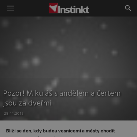
Instinkt
Pozor! Mikuláš s andělem a čertem
jsou za dveřmi
28.11.2018
Blíží se den, kdy budou vesnicemi a městy chodit