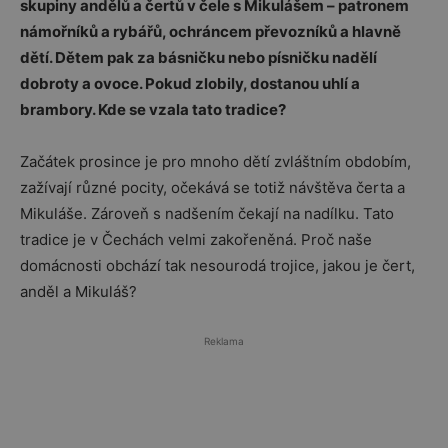
skupiny andělů a čertů v čele s Mikulášem – patronem
námořníků a rybářů, ochráncem převozníků a hlavně
dětí. Dětem pak za básničku nebo písničku nadělí
dobroty a ovoce. Pokud zlobily, dostanou uhlí a
brambory. Kde se vzala tato tradice?
Začátek prosince je pro mnoho dětí zvláštním obdobím,
zažívají různé pocity, očekává se totiž návštěva čerta a
Mikuláše. Zároveň s nadšením čekají na nadílku. Tato
tradice je v Čechách velmi zakořeněná. Proč naše
domácnosti obchází tak nesourodá trojice, jakou je čert,
anděl a Mikuláš?
Reklama