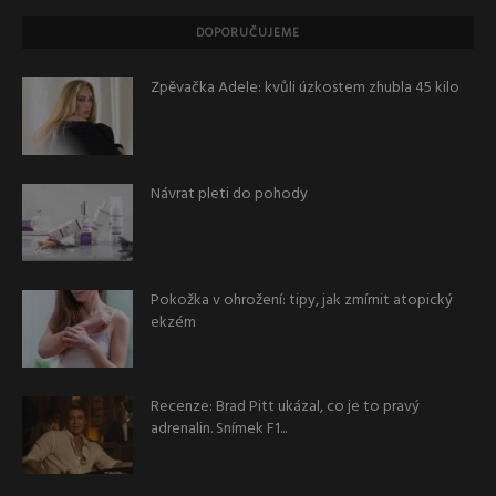
DOPORUČUJEME
Zpěvačka Adele: kvůli úzkostem zhubla 45 kilo
Návrat pleti do pohody
Pokožka v ohrožení: tipy, jak zmírnit atopický
ekzém
Recenze: Brad Pitt ukázal, co je to pravý
adrenalin. Snímek F1...