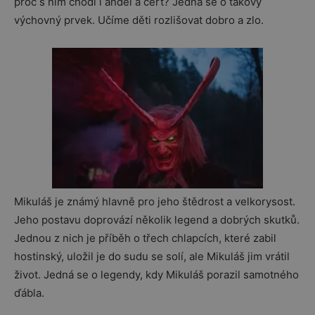
proč s ním chodí i anděl a čert? Jedná se o takový
výchovný prvek. Učíme děti rozlišovat dobro a zlo.
Mikuláš je známý hlavně pro jeho štědrost a velkorysost.
Jeho postavu doprovází několik legend a dobrých skutků.
Jednou z nich je příběh o třech chlapcích, které zabil
hostinský, uložil je do sudu se solí, ale Mikuláš jim vrátil
život. Jedná se o legendy, kdy Mikuláš porazil samotného
ďábla.