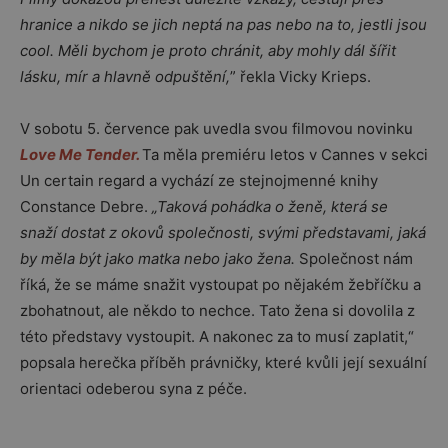
hranice a nikdo se jich neptá na pas nebo na to, jestli jsou
cool. Měli bychom je proto chránit, aby mohly dál šířit
lásku, mír a hlavně odpuštění,
” řekla Vicky Krieps.
V sobotu 5. července pak uvedla svou filmovou novinku
Love Me Tender.
Ta měla premiéru letos v Cannes v sekci
Un certain regard a vychází ze stejnojmenné knihy
Constance Debre.
„Taková pohádka o ženě, která se
snaží dostat z okovů společnosti, svými představami, jaká
by měla být jako matka nebo jako žena.
Společnost nám
říká, že se máme snažit vystoupat po nějakém žebříčku a
zbohatnout, ale někdo to nechce. Tato žena si dovolila z
této představy vystoupit. A nakonec za to musí zaplatit,“
popsala herečka příběh právničky, které kvůli její sexuální
orientaci odeberou syna z péče.