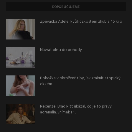
DOPORUČUJEME
Zpěvačka Adele: kvůli úzkostem zhubla 45 kilo
Návrat pleti do pohody
Pokožka v ohrožení: tipy, jak zmírnit atopický
ekzém
Recenze: Brad Pitt ukázal, co je to pravý
adrenalin. Snímek F1...