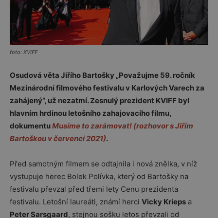
foto: KVIFF
Osudová věta Jiřího Bartošky „Považujme 59. ročník
Mezinárodní filmového festivalu v Karlových Varech za
zahájený“, už nezatmí. Zesnulý prezident KVIFF byl
hlavním hrdinou letošního zahajovacího filmu,
dokumentu
Musíme to zarámovat! (rozhovor s Jiřím
Bartoškou v červenci 2021)
.
Před samotným filmem se odtajnila i nová znělka, v níž
vystupuje herec Bolek Polívka, který od Bartošky na
festivalu převzal před třemi lety Cenu prezidenta
festivalu. Letošní laureáti, známí herci
Vicky Krieps
a
Peter Sarsgaard
, stejnou sošku letos převzali od