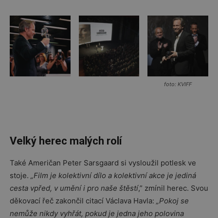
foto: KVIFF
Velký herec malých rolí
Také Američan Peter Sarsgaard si vysloužil potlesk ve
stoje. ​
„​Film je kolektivní dílo a kolektivní akce je jediná
cesta vpřed, v umění i pro naše štěstí
,” zmínil herec. Svou
děkovací řeč zakončil citací Václava Havla: ​
„​Pokoj se
nemůže nikdy vyhřát, pokud je jedna jeho polovina