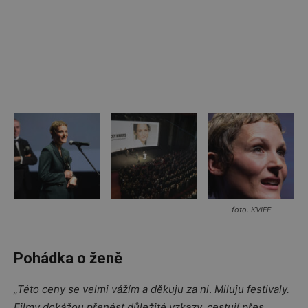
foto. KVIFF
Pohádka o ženě
„​Této ceny se velmi vážím a děkuju za ni
.
Miluju festivaly.
Filmy dokážou přenést důležité vzkazy, cestují přes