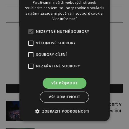
Používáním našich webových stránek
souhlasíte se všemi soubory cookie v souladu
s našimi zásadami používání souborů cookie.
Více informací
NEZBYTNĚ NUTNÉ SOUBORY
VÝKONOVÉ SOUBORY
Jana Fikotová
SOUBORY CÍLENÍ
NEZAŘAZENÉ SOUBORY
VŠE PŘIJMOUT
SOUVISEJÍCÍ ČLÁNKY
VŠE ODMÍTNOUT
Chinaski oznamují speciální koncert v
Praze. V září s ním završí čtyřměsíční
ZOBRAZIT PODROBNOSTI
letní turné