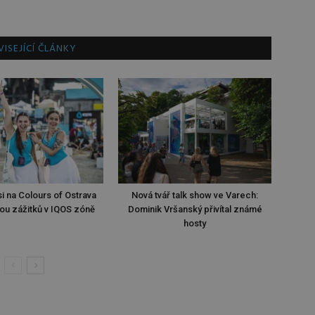
ISEJÍCÍ ČLÁNKY
i na Colours of Ostrava
Nová tvář talk show ve Varech:
ou zážitků v IQOS zóně
Dominik Vršanský přivítal známé
hosty