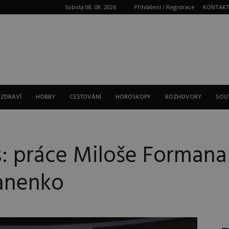
Sobota 08. 08. 2026
Přihlášení / Registrace
KONTAK
Reklama
 ZDRAVÍ
HOBBY
CESTOVÁNÍ
HOROSKOPY
ROZHOVORY
SOU
: práce Miloše Formana 
panenko