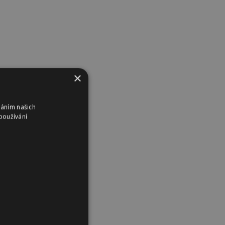
×
váním našich
používání