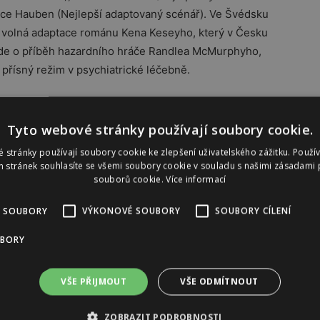
nce Hauben
(Nejlepší adaptovaný scénář). V
e Švédsku
 je volná adaptace románu Kena Keseyho, který v Česku
Jde o příběh hazardního hráče Randlea McMurphyho,
 přísný režim v psychiatrické léčebně.
Tyto webové stránky používají soubory cookie.
Reklama
 stránky používají soubory cookie ke zlepšení uživatelského zážitku. Použí
 stránek souhlasíte se všemi soubory cookie v souladu s našimi zásadami 
souborů cookie.
Více informací
 SOUBORY
VÝKONOVÉ SOUBORY
SOUBORY CÍLENÍ
UBORY
VŠE PŘIJMOUT
VŠE ODMÍTNOUT
ZOBRAZIT PODROBNOSTI