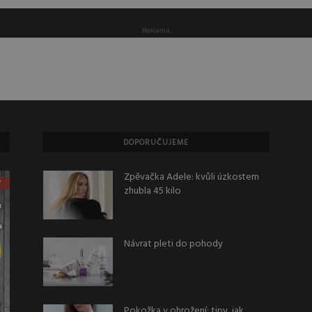
Reklama
DOPORUČUJEME
Zpěvačka Adele: kvůli úzkostem
zhubla 45 kilo
Návrat pleti do pohody
Pokožka v ohrožení: tipy, jak