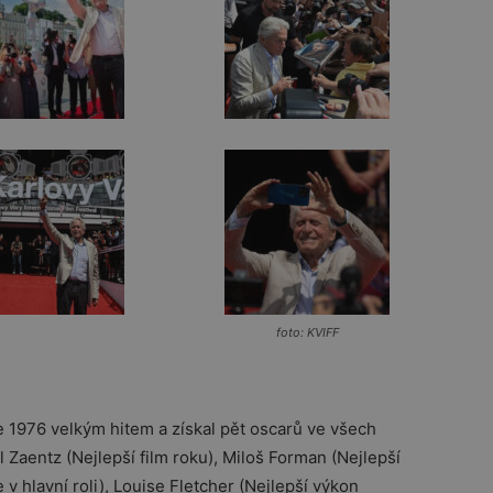
foto: KVIFF
ce 1976 velkým hitem a získal pět oscarů ve všech
ul Zaentz
(Nejlepší film roku),
Miloš Forman
(Nejlepší
 v hlavní roli),
Louise Fletcher
(Nejlepší výkon