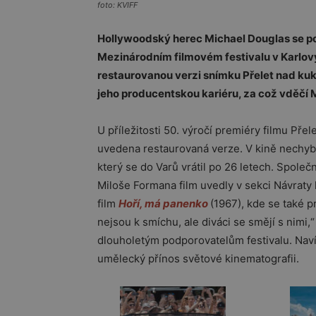
foto: KVIFF
Hollywoodský herec Michael Douglas se po v
Mezinárodním filmovém festivalu v Karlový
restaurovanou verzi snímku Přelet nad kuk
jeho producentskou kariéru, za což vděčí 
U příležitosti 50. výročí premiéry filmu Pře
uvedena restaurovaná verze. V kině nechybě
který se do Varů vrátil po 26 letech. Spol
Miloše Formana film uvedly v sekci Návraty
film
Hoří, má panenko
(1967), kde se také 
nejsou k smíchu, ale diváci se smějí s nimi,
dlouholetým podporovatelům festivalu. Naví
umělecký přínos světové kinematografii.