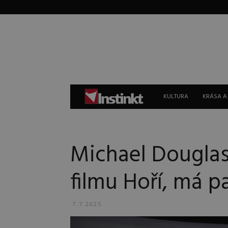
Instinkt
KULTURA
KRÁSA A
Michael Douglas
filmu Hoří, má 
7.7.2025