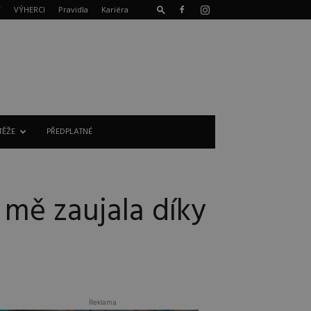
T
VÝHERCI
Pravidla
Kariéra
TĚŽE
PŘEDPLATNÉ
mě zaujala díky
Reklama