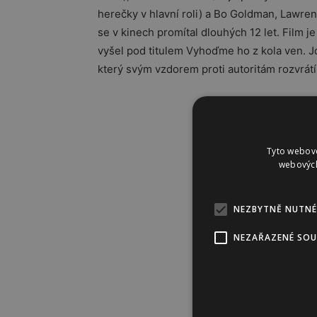
herečky v hlavní roli) a
Bo Goldman, Lawre
se v kinech promítal dlouhých 12 let. Film
vyšel pod titulem Vyhoďme ho z kola ven. 
který svým vzdorem proti autoritám rozvrátí
Tyto webové
webových
NEZBYTNĚ NUTNÉ
NEZAŘAZENÉ SO