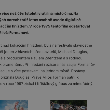
íce než čtvrtstoletí vrátil na místo činu. Na
ch Varech totiž letos osobně uvede digitálně
aččím hnízdem. V roce 1975 tento film odstartoval
Miloši Formanovi.
let nad kukaččím hnízdem, byla na festivalu slavnostně
l jeden z hlavních představitelů, Michael Douglas,
ečně s producentem Paulem Zaentzem a s rodinou
 k pramenům. „Při hledání režiséra nás zaujal Formanův
pracuje s více postavami na jednom místě. Postavy
“ přiznala Douglas. Právě Miloš Forman patřil k
c v roce 1997 získal i Křišťálový glóbus za mimořádný