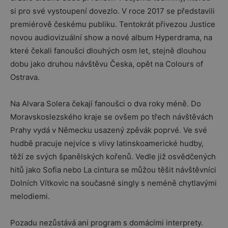
si pro své vystoupení dovezlo. V roce 2017 se představili
premiérově českému publiku. Tentokrát přivezou Justice
novou audiovizuální show a nové album Hyperdrama, na
které čekali fanoušci dlouhých osm let, stejně dlouhou
dobu jako druhou návštěvu Česka, opět na Colours of
Ostrava.
Na Alvara Solera čekají fanoušci o dva roky méně. Do
Moravskoslezského kraje se ovšem po třech návštěvách
Prahy vydá v Německu usazený zpěvák poprvé. Ve své
hudbě pracuje nejvíce s vlivy latinskoamerické hudby,
těží ze svých španělských kořenů. Vedle již osvědčených
hitů jako Sofia nebo La cintura se můžou těšit návštěvníci
Dolních Vítkovic na současné singly s neméně chytlavými
melodiemi.
Pozadu nezůstává ani program s domácími interprety.