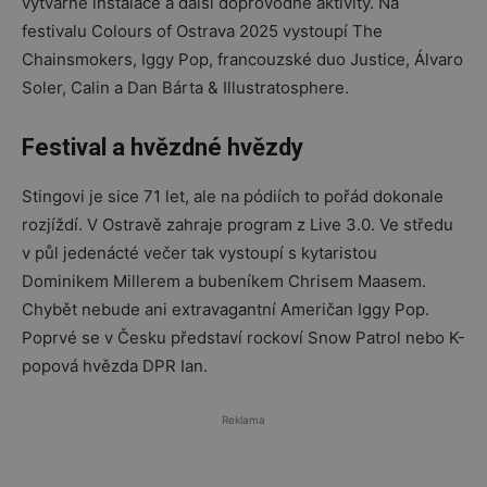
výtvarné instalace a další doprovodné aktivity. Na
festivalu Colours of Ostrava 2025 vystoupí The
Chainsmokers, Iggy Pop, francouzské duo Justice, Álvaro
Soler, Calin a Dan Bárta & Illustratosphere.
Festival a hvězdné hvězdy
Stingovi je sice 71 let, ale na pódiích to pořád dokonale
rozjíždí. V Ostravě zahraje program z Live 3.0. Ve středu
v půl jedenácté večer tak vystoupí s kytaristou
Dominikem Millerem a bubeníkem Chrisem Maasem.
Chybět nebude ani extravagantní Američan Iggy Pop.
Poprvé se v Česku představí rockoví Snow Patrol nebo K-
popová hvězda DPR Ian.
Reklama