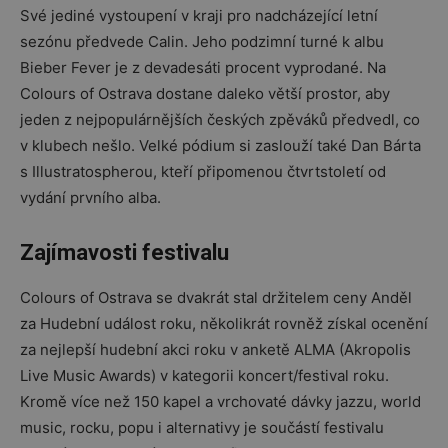
Své jediné vystoupení v kraji pro nadcházející letní
sezónu předvede Calin. Jeho podzimní turné k albu
Bieber Fever je z devadesáti procent vyprodané. Na
Colours of Ostrava dostane daleko větší prostor, aby
jeden z nejpopulárnějších českých zpěváků předvedl, co
v klubech nešlo. Velké pódium si zaslouží také Dan Bárta
s Illustratospherou, kteří připomenou čtvrtstoletí od
vydání prvního alba.
Zajímavosti festivalu
Colours of Ostrava se dvakrát stal držitelem ceny Anděl
za Hudební událost roku, několikrát rovněž získal ocenění
za nejlepší hudební akci roku v anketě ALMA (Akropolis
Live Music Awards) v kategorii koncert/festival roku.
Kromě více než 150 kapel a vrchovaté dávky jazzu, world
music, rocku, popu i alternativy je součástí festivalu