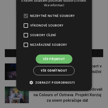
s našimi zásadami používání souborů cookie.
Více informací
NEZBYTNĚ NUTNÉ SOUBORY
Jana Fikotová
VÝKONOVÉ SOUBORY
SOUBORY CÍLENÍ
NEZAŘAZENÉ SOUBORY
SOUVISEJÍCÍ ČLÁNKY
VŠE PŘIJMOUT
Chinaski oznamují speciální koncert v
VŠE ODMÍTNOUT
Praze. V září s ním završí čtyřměsíční
letní turné
ZOBRAZIT PODROBNOSTI
Paulie Garand a Slávek Pham bodovali
na Colours of Ostrava. Projekt Korzuj
za snem pokračuje dál