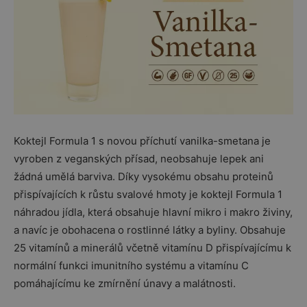
Koktejl Formula 1 s novou příchutí vanilka-smetana je
vyroben z veganských přísad, neobsahuje lepek ani
žádná umělá barviva. Díky vysokému obsahu proteinů
přispívajících k růstu svalové hmoty je koktejl Formula 1
náhradou jídla, která obsahuje hlavní mikro i makro živiny,
a navíc je obohacena o rostlinné látky a byliny. Obsahuje
25 vitamínů a minerálů včetně vitamínu D přispívajícímu k
normální funkci imunitního systému a vitamínu C
pomáhajícímu ke zmírnění únavy a malátnosti.