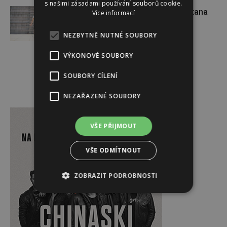
s našimi zásadami používání souborů cookie.
VÝHERCI: Vyhrajte švihadla Katana
Více informací
Rope od značky Švihej
NEZBYTNĚ NUTNÉ SOUBORY
VÝKONOVÉ SOUBORY
SOUBORY CÍLENÍ
NEZAŘAZENÉ SOUBORY
Reklama
VŠE PŘIJMOUT
VŠE ODMÍTNOUT
ZOBRAZIT PODROBNOSTI