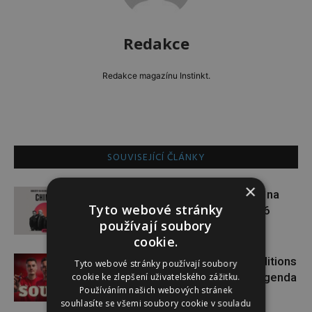
Redakce
Redakce magazínu Instinkt.
SOUVISEJÍCÍ ČLÁNKY
×
VÝHERCI: Vyhrajte vstupenky na
Tyto webové stránky
Chinaski Open Air Léto 2026
používají soubory
cookie.
Soutěžte o stavebnici LEGO® Editions
Tyto webové stránky používají soubory
Cristiano Ronaldo – Fotbalová legenda
cookie ke zlepšení uživatelského zážitku.
Používáním našich webových stránek
souhlasíte se všemi soubory cookie v souladu