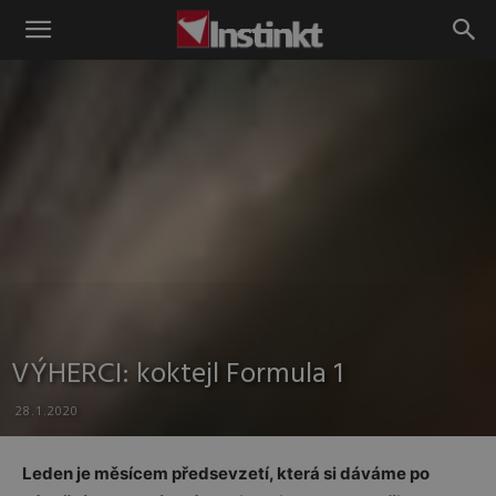
Instinkt
VÝHERCI: koktejl Formula 1
28.1.2020
Leden je měsícem předsevzetí, která si dáváme po