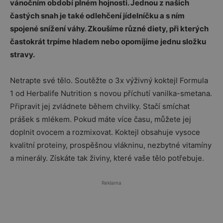
vánočním období plném hojnosti. Jednou z našich
častých snah je také odlehčení jídelníčku a s ním
spojené snížení váhy. Zkoušíme různé diety, při kterých
častokrát trpíme hladem nebo opomíjíme jednu složku
stravy.
Netrapte své tělo. Soutěžte o 3x výživný koktejl Formula
1 od Herbalife Nutrition s novou příchutí vanilka-smetana.
Připravit jej zvládnete během chvilky. Stačí smíchat
prášek s mlékem. Pokud máte více času, můžete jej
doplnit ovocem a rozmixovat. Koktejl obsahuje vysoce
kvalitní proteiny, prospěšnou vlákninu, nezbytné vitamíny
a minerály. Získáte tak živiny, které vaše tělo potřebuje.
Reklama