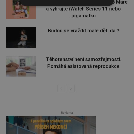
Zapojte se do letní soutěže s Rio Mare
a vyhrajte iWatch Series 11 nebo
jógamatku
Budou se vraždit malé děti dál?
Těhotenství není samozřejmostí.
Pomáhá asistovaná reprodukce
Reklama