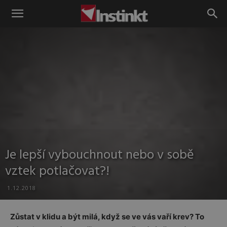
Instinkt
Je lepší vybouchnout nebo v sobě
vztek potlačovat?!
1.12.2018
Zůstat v klidu a být milá, když se ve vás vaří krev? To