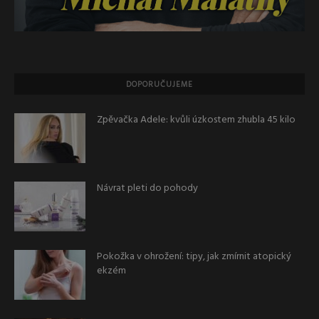
DOPORUČUJEME
Zpěvačka Adele: kvůli úzkostem zhubla 45 kilo
Návrat pleti do pohody
Pokožka v ohrožení: tipy, jak zmírnit atopický
ekzém