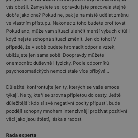
vás obešli. Zamyslete se: opravdu jste pracovala stejně
dobře jako ona? Pokud ne, pak je na místě udělat změnu
ve vlastním přístupu. Nakonec z toho budete profitovat.
Pokud ano, může vám situaci ulehčit menší výbuch citů! I
když nejste schopná situaci změnit. Jen do toho! V
případě, že v sobě budete hromadit odpor a vztek,
ubližujete jen sama sobě. Doopravdy můžete i
onemocnět: duševně i fyzicky. Podle odborníků
psychosomatických nemocí stále více přibývá…
Důležité: konfrontujte jen ty, kterých se vaše emoce
týkají. Ne ty, kteří se zrovna připletou do cesty. Ještě
důležitější: kdo si své negativní pocity připustí, bude
později schopný mnohem intenzivněji prožívat pozitivní
věci jako jsou štěstí, láska a radost.
Rada experta