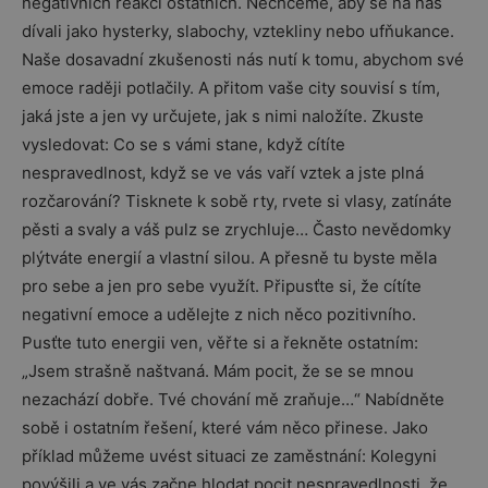
negativních reakcí ostatních. Nechceme, aby se na nás
dívali jako hysterky, slabochy, vztekliny nebo ufňukance.
Naše dosavadní zkušenosti nás nutí k tomu, abychom své
emoce raději potlačily. A přitom vaše city souvisí s tím,
jaká jste a jen vy určujete, jak s nimi naložíte. Zkuste
vysledovat: Co se s vámi stane, když cítíte
nespravedlnost, když se ve vás vaří vztek a jste plná
rozčarování? Tisknete k sobě rty, rvete si vlasy, zatínáte
pěsti a svaly a váš pulz se zrychluje… Často nevědomky
plýtváte energií a vlastní silou. A přesně tu byste měla
pro sebe a jen pro sebe využít. Připusťte si, že cítíte
negativní emoce a udělejte z nich něco pozitivního.
Pusťte tuto energii ven, věřte si a řekněte ostatním:
„Jsem strašně naštvaná. Mám pocit, že se se mnou
nezachází dobře. Tvé chování mě zraňuje…“ Nabídněte
sobě i ostatním řešení, které vám něco přinese. Jako
příklad můžeme uvést situaci ze zaměstnání: Kolegyni
povýšili a ve vás začne hlodat pocit nespravedlnosti, že