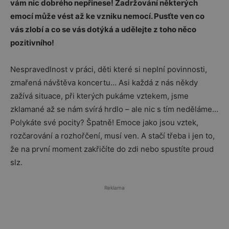
vám nic dobrého nepřinese! Zadržování některých
emocí může vést až ke vzniku nemocí. Pusťte ven co
vás zlobí a co se vás dotýká a udělejte z toho něco
pozitivního!
Nespravedlnost v práci, děti které si neplní povinnosti,
zmařená návštěva koncertu… Asi každá z nás někdy
zažívá situace, při kterých pukáme vztekem, jsme
zklamané až se nám svírá hrdlo – ale nic s tím neděláme…
Polykáte své pocity? Špatně! Emoce jako jsou vztek,
rozčarování a rozhořčení, musí ven. A stačí třeba i jen to,
že na první moment zakřičíte do zdi nebo spustíte proud
slz.
Reklama