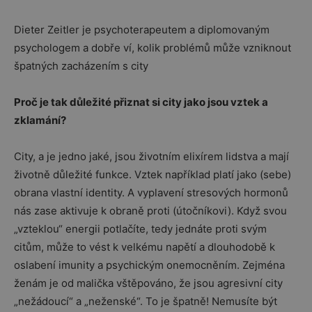
Dieter Zeitler je psychoterapeutem a diplomovaným
psychologem a dobře ví, kolik problémů může vzniknout
špatných zacházením s city
Proč je tak důležité přiznat si city jako jsou vztek a
zklamání?
City, a je jedno jaké, jsou životním elixírem lidstva a mají
životně důležité funkce. Vztek například platí jako (sebe)
obrana vlastní identity. A vyplavení stresových hormonů
nás zase aktivuje k obraně proti (útočníkovi). Když svou
„vzteklou“ energii potlačíte, tedy jednáte proti svým
citům, může to vést k velkému napětí a dlouhodobě k
oslabení imunity a psychickým onemocněním. Zejména
ženám je od malička vštěpováno, že jsou agresivní city
„nežádoucí“ a „neženské“. To je špatně! Nemusíte být