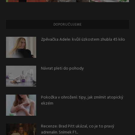
DOPORUČUJEME
Zpěvačka Adele: kvůli úzkostem zhubla 45 kilo
Návrat pleti do pohody
Pokožka v ohrožení: tipy, jak zmírnit atopický
ekzém
Recenze: Brad Pitt ukázal, co je to pravý
adrenalin. Snímek F1...