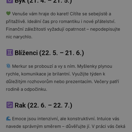
Býk (21. 4. – 21. 5.)
Venuše vám hraje do karet! Cítíte se sebejistě a
přitažlivě. Ideální čas pro romantiku i nové přátelství.
Finanční záležitosti vyžadují opatrnost – nepodepisujte
nic narychlo.
Blíženci (22. 5. – 21. 6.)
Merkur se probouzí a vy s ním. Myšlenky plynou
rychle, komunikace je brilantní. Využijte týden k
důležitým rozhovorům nebo prezentacím. Večery patří
rodině a odpočinku.
Rak (22. 6. – 22. 7.)
Emoce jsou intenzivní, ale konstruktivní. Intuice vás
navede správným směrem – důvěřujte jí. V práci vás čeká