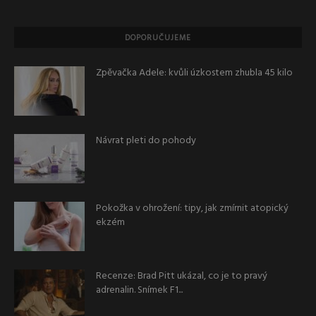
DOPORUČUJEME
Zpěvačka Adele: kvůli úzkostem zhubla 45 kilo
Návrat pleti do pohody
Pokožka v ohrožení: tipy, jak zmírnit atopický
ekzém
Recenze: Brad Pitt ukázal, co je to pravý
adrenalin. Snímek F1...