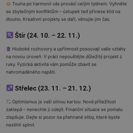
Touha po harmonii vás provází celým týdnem. Vyhněte
se zbytečným konfliktům – ústupek teď přinese klid na
dlouho. Kreativní projekty se daří, věnujte jim čas.
Štír (24. 10. – 22. 11.)
Hluboké rozhovory a upřímnost posouvají vaše vztahy
na novou úroveň. V práci nepouštějte důležitý projekt z
ruky. Fyzická aktivita vám pomůže zbavit se
nahromaděného napětí.
Střelec (23. 11. – 21. 12.)
Optimismus je vaší silnou kartou. Nová příležitost
zaklepá – nenechte ji odejít. Finanční situace se pomalu
zlepšuje. Dejte si pozor na přehnané sliby, které byste
nestihli splnit.