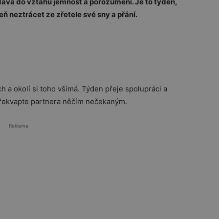
ává do vztahů jemnost a porozumění. Je to týden,
eň neztrácet ze zřetele své sny a přání.
ch a okolí si toho všímá. Týden přeje spolupráci a
 překvapte partnera něčím nečekaným.
Reklama