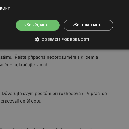
UBORY
ládat náročný pracovní program. Středa je klíčovým
VŠE PŘIJMOUT
VŠE ODMÍTNOUT
átek odměnu – zasloužíte si ji.
ZOBRAZIT PODROBNOSTI
 zájmu. Řešte případná nedorozumění s klidem a
směr – pokračujte v nich.
 Důvěřujte svým pocitům při rozhodování. V práci se
 pracovali delší dobu.