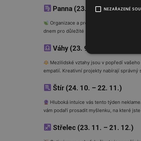
Panna (23. 8. – 22. 9.)
NEZAŘAZENÉ SO
Organizace a preciznost vám pomáhají zv
dnem pro důležité rozhovory. Dopřejte si v p
Váhy (23. 9. – 23. 10.)
Mezilidské vztahy jsou v popředí vašeho
empatií. Kreativní projekty nabírají správný 
Štír (24. 10. – 22. 11.)
Hluboká intuice vás tento týden neklame.
vám podaří prosadit myšlenku, na které jste
Střelec (23. 11. – 21. 12.)