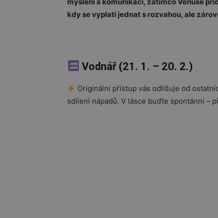
myšlení a komunikaci, zatímco Venuše přid
kdy se vyplatí jednat s rozvahou, ale zárov
Vodnář (21. 1. – 20. 2.)
Originální přístup vás odlišuje od ostatní
sdílení nápadů. V lásce buďte spontánní –