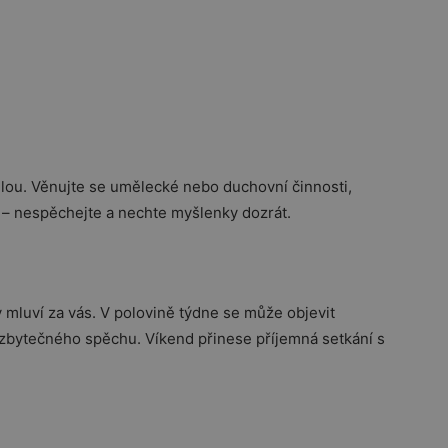
 silou. Věnujte se umělecké nebo duchovní činnosti,
ží – nespěchejte a nechte myšlenky dozrát.
mluví za vás. V polovině týdne se může objevit
z zbytečného spěchu. Víkend přinese příjemná setkání s