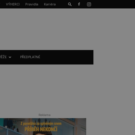
T
VÝHERCI
Pravidla
Kariéra
TĚŽE
PŘEDPLATNÉ
Reklama