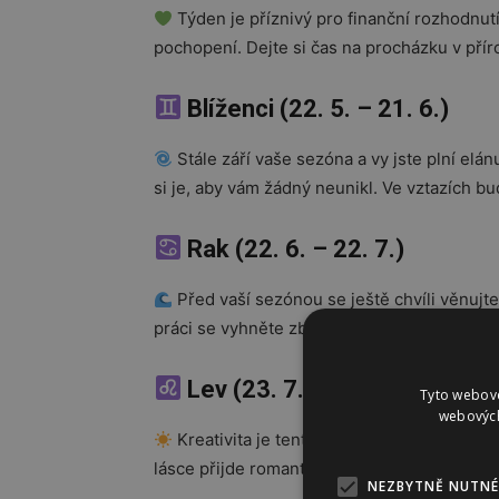
Týden je příznivý pro finanční rozhodnut
pochopení. Dejte si čas na procházku v přír
Blíženci (22. 5. – 21. 6.)
Stále září vaše sezóna a vy jste plní elá
si je, aby vám žádný neunikl. Ve vztazích bu
Rak (22. 6. – 22. 7.)
Před vaší sezónou se ještě chvíli věnujte 
práci se vyhněte zbytečným konfliktům – ča
Lev (23. 7. – 22. 8.)
Tyto webové
webových
Kreativita je tento týden vaším největší
lásce přijde romantický moment, který vám
NEZBYTNĚ NUTNÉ