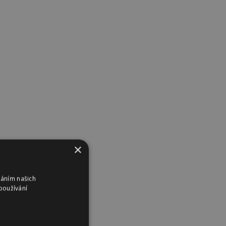
×
váním našich
používání