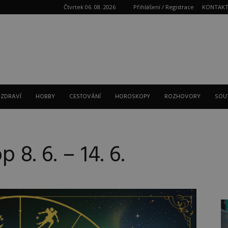
Čtvrtek 06. 08. 2026
Přihlášení / Registrace
KONTAK
Reklama
 ZDRAVÍ
HOBBY
CESTOVÁNÍ
HOROSKOPY
ROZHOVORY
SOU
8. 6. – 14. 6.