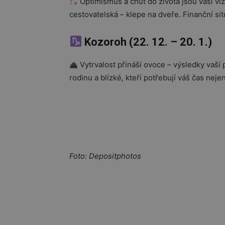
Optimismus a chuť do života jsou vaší vi
cestovatelská – klepe na dveře. Finanční si
Kozoroh (22. 12. – 20. 1.)
Vytrvalost přináší ovoce – výsledky vaší
rodinu a blízké, kteří potřebují váš čas nej
Foto: Depositphotos