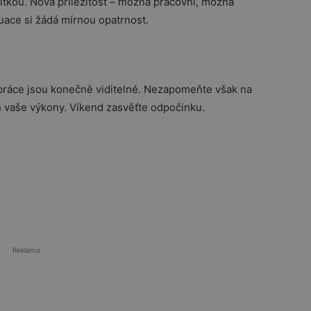
zitkou. Nová příležitost – možná pracovní, možná
tuace si žádá mírnou opatrnost.
 práce jsou konečně viditelné. Nezapomeňte však na
en vaše výkony. Víkend zasvěťte odpočinku.
Reklama