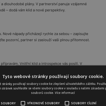
í a dlouhodobé plány. V partnerství panuje vzájemné
odě – dodá vám klid a nové perspektivy.
nu. Nové nápady přicházejí rychle za sebou – zapisujte
ďte pozorní, partner si zaslouží vaši plnou přítomnost.
přípravám. Vnitřní klid a introspekce vás posílí. V
s hraje ve váš prospěch.
Tyto webové stránky používají soubory cookie.
 stránky používají soubory cookie ke zlepšení uživatelského zážitku. Použí
 stránek souhlasíte se všemi soubory cookie v souladu s našimi zásadami 
souborů cookie.
Více informací
m spojencem. Nebojte se ukázat své nápady okolí. V
 zvedne náladu.
 SOUBORY
VÝKONOVÉ SOUBORY
SOUBORY CÍLENÍ