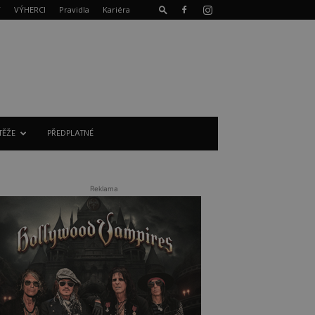
T
VÝHERCI
Pravidla
Kariéra
TĚŽE
PŘEDPLATNÉ
Reklama