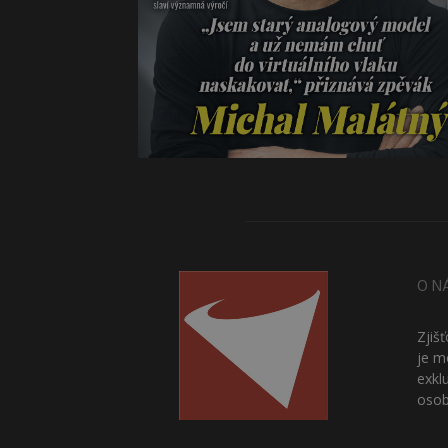
O N
Zjiš
je m
exkl
osob