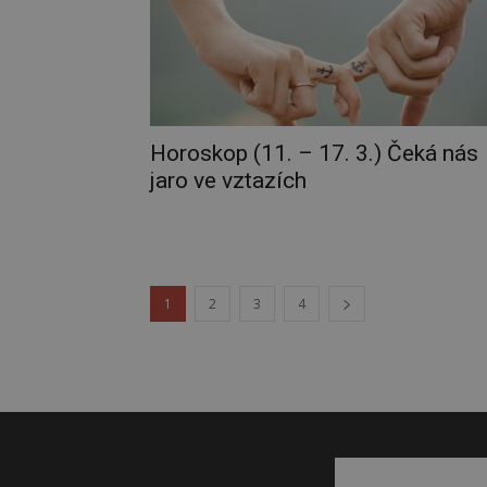
Horoskop (11. – 17. 3.) Čeká nás
jaro ve vztazích
1
2
3
4