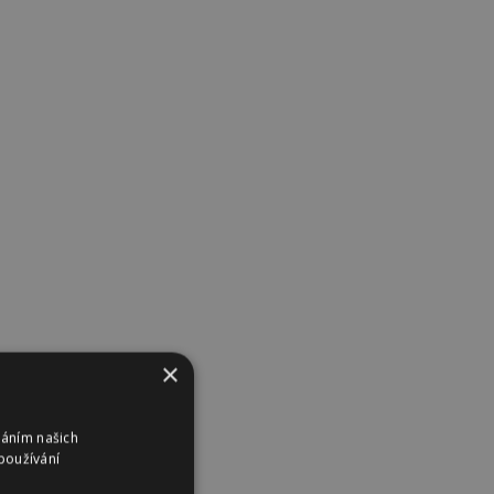
×
váním našich
používání