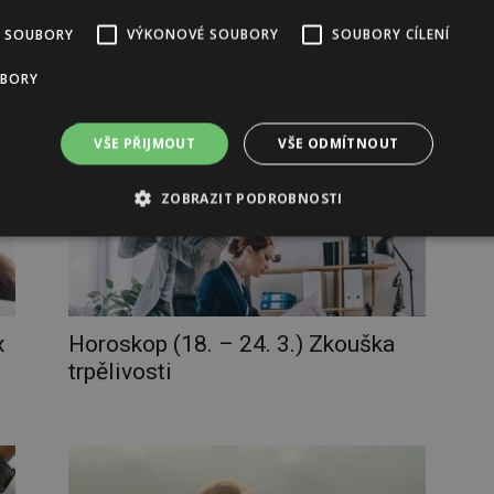
 SOUBORY
VÝKONOVÉ SOUBORY
SOUBORY CÍLENÍ
ý,
Horoskop (1. – 7. 4.) Podivné jarní
nálady
UBORY
VŠE PŘIJMOUT
VŠE ODMÍTNOUT
ZOBRAZIT PODROBNOSTI
x
Horoskop (18. – 24. 3.) Zkouška
trpělivosti