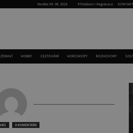
Neděle 09. 08. 2026
Přihlášení / Registrace
KONTAK
Reklama
 ZDRAVÍ
HOBBY
CESTOVÁNÍ
HOROSKOPY
ROZHOVORY
SOU
ĚVKŮ
0 KOMENTÁŘE