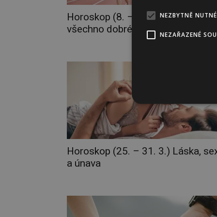
NEZBYTNĚ NUTNÉ
Horoskop (8. – 14. 4.) Konec dobr
všechno dobré!
NEZAŘAZENÉ SO
Horoskop (25. – 31. 3.) Láska, se
a únava