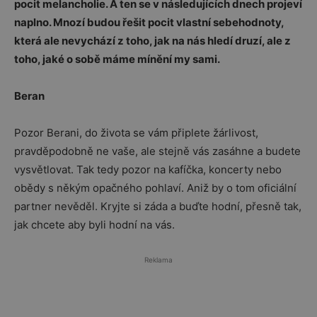
pocit melancholie. A ten se v následujících dnech projeví
naplno. Mnozí budou řešit pocit vlastní sebehodnoty,
která ale nevychází z toho, jak na nás hledí druzí, ale z
toho, jaké o sobě máme mínění my sami.
Beran
Pozor Berani, do života se vám připlete žárlivost,
pravděpodobně ne vaše, ale stejně vás zasáhne a budete
vysvětlovat. Tak tedy pozor na kafíčka, koncerty nebo
obědy s někým opačného pohlaví. Aniž by o tom oficiální
partner nevěděl. Kryjte si záda a buďte hodní, přesně tak,
jak chcete aby byli hodní na vás.
Reklama