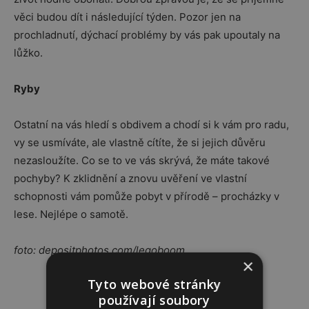
věci budou dít i následující týden. Pozor jen na
prochladnutí, dýchací problémy by vás pak upoutaly na
lůžko.
Ryby
Ostatní na vás hledí s obdivem a chodí si k vám pro radu,
vy se usmíváte, ale vlastně cítíte, že si jejich důvěru
nezasloužíte. Co se to ve vás skrývá, že máte takové
pochyby? K zklidnění a znovu uvěření ve vlastní
schopnosti vám pomůže pobyt v přírodě – procházky v
lese. Nejlépe o samotě.
foto: depositphotos.com/legoboom
×
Tyto webové stránky
Reklama
používají soubory