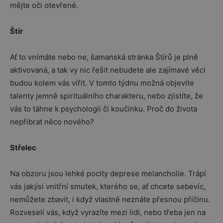
mějte oči otevřené.
Štír
Ať to vnímáte nebo ne, šamanská stránka Štírů je plně
aktivovaná, a tak vy nic řešit nebudete ale zajímavé věci
budou kolem vás vířit. V tomto týdnu možná objevíte
talenty jemně spirituálního charakteru, nebo zjistíte, že
vás to táhne k psychologii či koučinku. Proč do života
nepřibrat něco nového?
Střelec
Na obzoru jsou lehké pocity deprese melancholie. Trápí
vás jakýsi vnitřní smutek, kterého se, ať chcete sebevíc,
nemůžete zbavit, i když vlastně neznáte přesnou příčinu.
Rozveselí vás, když vyrazíte mezi lidi, nebo třeba jen na