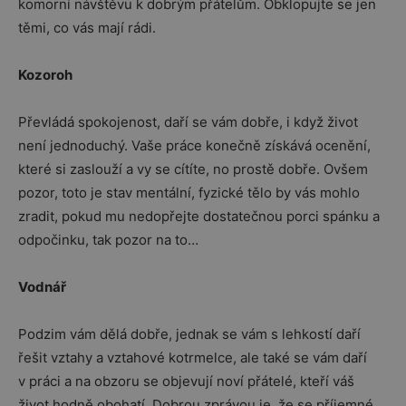
komorní návštěvu k dobrým přátelům. Obklopujte se jen
těmi, co vás mají rádi.
Kozoroh
Převládá spokojenost, daří se vám dobře, i když život
není jednoduchý. Vaše práce konečně získává ocenění,
které si zaslouží a vy se cítíte, no prostě dobře. Ovšem
pozor, toto je stav mentální, fyzické tělo by vás mohlo
zradit, pokud mu nedopřejte dostatečnou porci spánku a
odpočinku, tak pozor na to…
Vodnář
Podzim vám dělá dobře, jednak se vám s lehkostí daří
řešit vztahy a vztahové kotrmelce, ale také se vám daří
v práci a na obzoru se objevují noví přátelé, kteří váš
život hodně obohatí. Dobrou zprávou je, že se příjemné