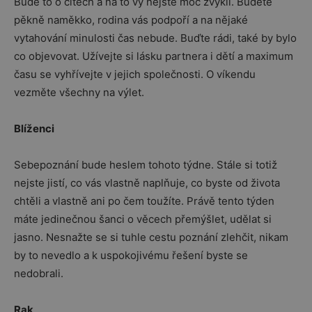
Bude to o citech a na to vy nejste moc zvyklí. Budete
pěkně naměkko, rodina vás podpoří a na nějaké
vytahování minulosti čas nebude. Buďte rádi, také by bylo
co objevovat. Užívejte si lásku partnera i dětí a maximum
času se vyhřívejte v jejich společnosti. O víkendu
vezměte všechny na výlet.
Blíženci
Sebepoznání bude heslem tohoto týdne. Stále si totiž
nejste jistí, co vás vlastně naplňuje, co byste od života
chtěli a vlastně ani po čem toužíte. Právě tento týden
máte jedinečnou šanci o věcech přemýšlet, udělat si
jasno. Nesnažte se si tuhle cestu poznání zlehčit, nikam
by to nevedlo a k uspokojivému řešení byste se
nedobrali.
Rak