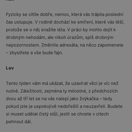
Fyzicky se cítíte dobře, nemoc, která vás trápila poslední
čas ustupuje. V rodině dochází ke smíření, které vás těší,
protože se o něj snažíte léta. V práci by mohlo dojít k
drobným nehodám, ale nikoli úrazům, spíš drobným
nepozornostem. Změníte adresáta, na něco zapomenete
– zbystřete a vše bude fajn.
Lev
Tento týden vám má ukázat, že uzavírat věci je víc než
nutné. Záležitosti, zejména ty milostné, z předchozích
dvou až tří let se na vás nalepí jako žvýkačka – tedy
pokud jste je uspokojivě nedořešili a neuzavřeli. Budete
si muset udělat čistý stůl, jestli se chcete v citech
pohnout dál.