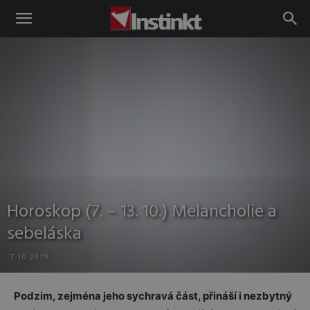
Instinkt
Horoskop (7. – 13. 10.) Melancholie a
sebeláska
7.10.2019
Podzim, zejména jeho sychravá část, přináší i nezbytný