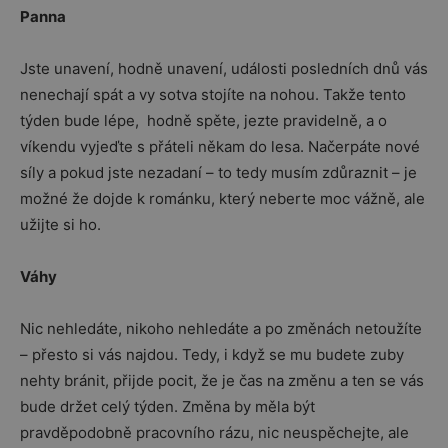
Panna
Jste unavení, hodně unavení, události posledních dnů vás
nenechají spát a vy sotva stojíte na nohou. Takže tento
týden bude lépe, hodně spěte, jezte pravidelně, a o
víkendu vyjeďte s přáteli někam do lesa. Načerpáte nové
síly a pokud jste nezadaní – to tedy musím zdůraznit – je
možné že dojde k románku, který neberte moc vážně, ale
užijte si ho.
Váhy
Nic nehledáte, nikoho nehledáte a po změnách netoužíte
– přesto si vás najdou. Tedy, i když se mu budete zuby
nehty bránit, přijde pocit, že je čas na změnu a ten se vás
bude držet celý týden. Změna by měla být
pravděpodobně pracovního rázu, nic neuspěchejte, ale