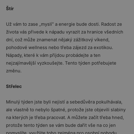
Štír
Už vám to zase „myslí“ a energie bude dosti. Radost ze
života vás přivede k nápadu vyrazit za hranice všedních
dní, což může znamenat nějaký zážitkový víkend,
pohodové wellness nebo třeba zájezd za exotikou.
Nápady, které k vám přijdou probádejte a ten
nejzajímavější vyzkoušejte. Tento týden potřebujete
změnu.
Střelec
Minulý týden jste byli nejistí a sebedůvěra pokulhávala,
ale vlastně to nebylo špatné, protože jste objevili slabiny
na kterých je třeba pracovat. A můžete začít třeba hned,
protože tento týden se vám bude dařit vše na co jen
pomyslíte, využijte toho zejména pro osobní pohodu,