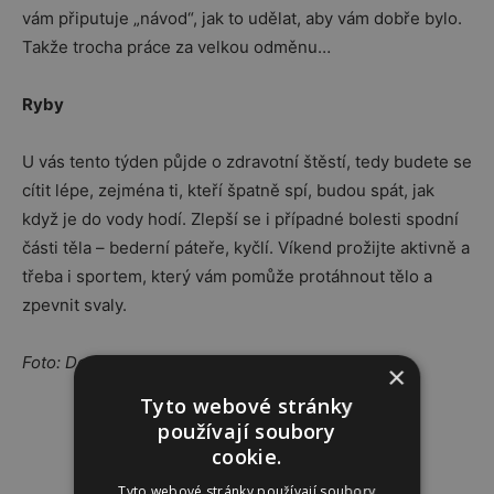
vám připutuje „návod“, jak to udělat, aby vám dobře bylo.
Takže trocha práce za velkou odměnu…
Ryby
U vás tento týden půjde o zdravotní štěstí, tedy budete se
cítit lépe, zejména ti, kteří špatně spí, budou spát, jak
když je do vody hodí. Zlepší se i případné bolesti spodní
části těla – bederní páteře, kyčlí. Víkend prožijte aktivně a
třeba i sportem, který vám pomůže protáhnout tělo a
zpevnit svaly.
Foto: DepositPhotos.com/free/VitalikRadko
×
Tyto webové stránky
Reklama
používají soubory
cookie.
Tyto webové stránky používají soubory