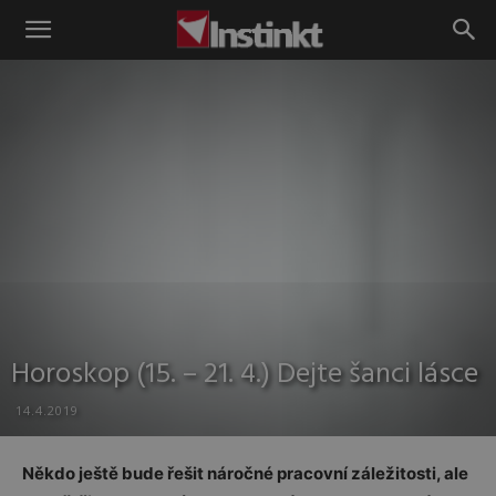
Instinkt
Horoskop (15. – 21. 4.) Dejte šanci lásce
14.4.2019
Někdo ještě bude řešit náročné pracovní záležitosti, ale