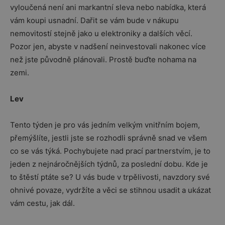
vyloučená není ani markantní sleva nebo nabídka, která
vám koupi usnadní. Dařit se vám bude v nákupu
nemovitostí stejně jako u elektroniky a dalších věcí.
Pozor jen, abyste v nadšení neinvestovali nakonec více
než jste původně plánovali. Prostě buďte nohama na
zemi.
Lev
Tento týden je pro vás jedním velkým vnitřním bojem,
přemýšlíte, jestli jste se rozhodli správně snad ve všem
co se vás týká. Pochybujete nad prací partnerstvím, je to
jeden z nejnáročnějších týdnů, za poslední dobu. Kde je
to štěstí ptáte se? U vás bude v trpělivosti, navzdory své
ohnivé povaze, vydržíte a věci se stihnou usadit a ukázat
vám cestu, jak dál.