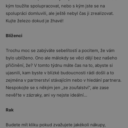
kým toužíte spolupracovat, nebo s kým jste se na
spolupráci domluvili, ale ještě nebyl čas ji zrealizovat.
Kujte železo dokud je žhavé!
Blíženci
Trochu moc se zabýváte sebelítostí a pocitem, že vám
bylo ublíženo. Ono ale málokdy se věci dějí bez našeho
přičinění, že? V tomto týdnu máte čas na to, abyste si
ujasnili, kam byste v blízké budoucnosti rádi došli a to
zejména v partnerství stávajícím nebo v hledání partnera.
Nespokojte se s někým jen „ze zoufalství“, ale zase
nevěřte v zázraky, ani vy nejste ideální…
Rak
Budete mít kliku pokud zvažujete jakékoli nákupy,