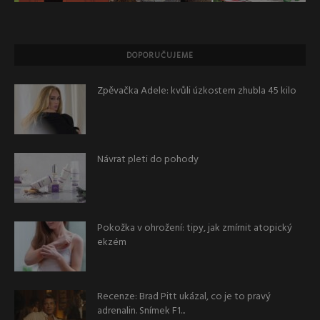
DOPORUČUJEME
Zpěvačka Adele: kvůli úzkostem zhubla 45 kilo
Návrat pleti do pohody
Pokožka v ohrožení: tipy, jak zmírnit atopický
ekzém
Recenze: Brad Pitt ukázal, co je to pravý
adrenalin. Snímek F1...