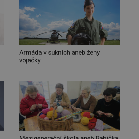
Armáda v sukních aneb ženy
vojačky
Mezigenerační škola aneb Babička