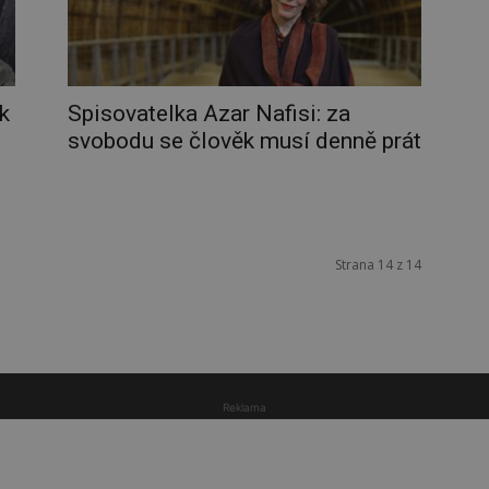
k
Spisovatelka Azar Nafisi: za
svobodu se člověk musí denně prát
Strana 14 z 14
Reklama