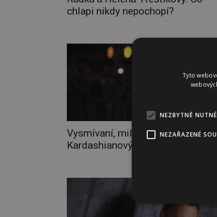
chlapi nikdy nepochopí?
Tyto webové
webových
NEZBYTNĚ NUTNÉ
Vysmívaní, milovaní… Svět podle
NEZAŘAZENÉ SO
Kardashianových