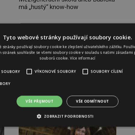
má „hustý“ know-how
Tyto webové stránky používají soubory cookie.
 stránky používají soubory cookie ke zlepšení uživatelského zážitku. Použí
 stránek souhlasíte se všemi soubory cookie v souladu s našimi zásadami 
souborů cookie.
Více informací
 SOUBORY
VÝKONOVÉ SOUBORY
SOUBORY CÍLENÍ
„Byla jsem vaše sousedka.“ Jak žijí
UBORY
ženy bezdomovkyně?
VŠE PŘIJMOUT
VŠE ODMÍTNOUT
ZOBRAZIT PODROBNOSTI