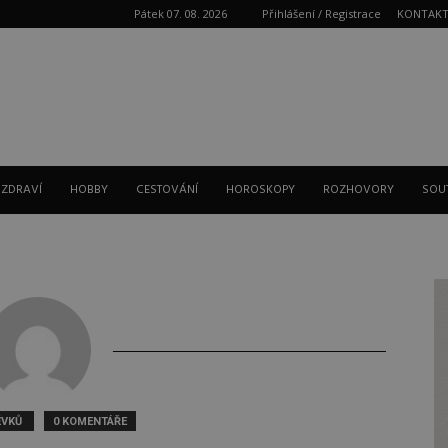
Pátek 07. 08. 2026
Přihlášení / Registrace
KONTAK
Reklama
 ZDRAVÍ
HOBBY
CESTOVÁNÍ
HOROSKOPY
ROZHOVORY
SOU
ĚVKŮ
0 KOMENTÁŘE