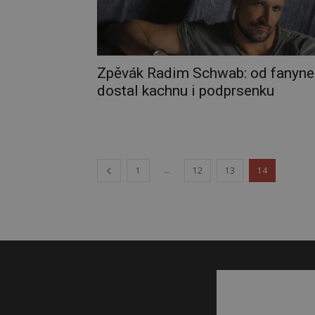
Zpěvák Radim Schwab: od fanyne
dostal kachnu i podprsenku
...
1
12
13
14