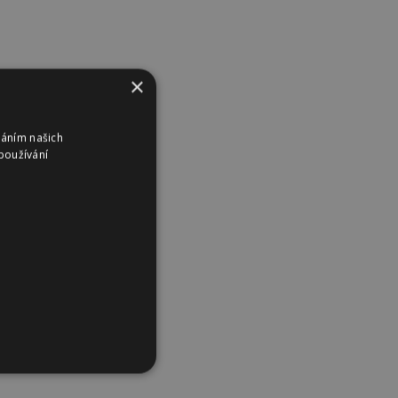
×
váním našich
používání