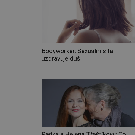
Bodyworker: Sexuální síla
uzdravuje duši
Radka a Helena Třeštíkovy: Co