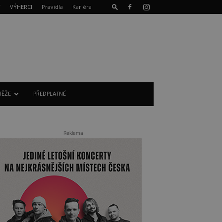
T
VÝHERCI
Pravidla
Kariéra
TĚŽE
PŘEDPLATNÉ
Reklama