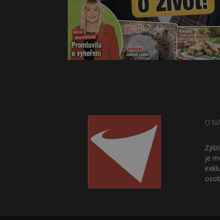
O N
Zjiš
je m
exkl
osob