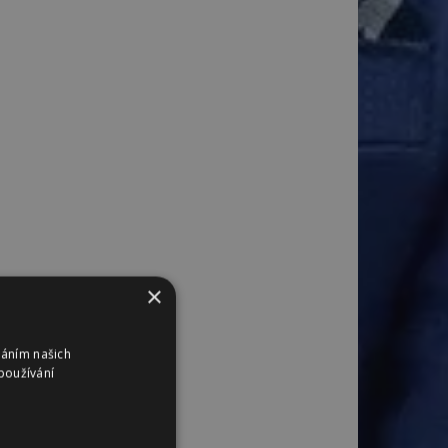
×
váním našich
používání