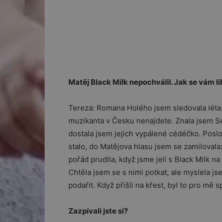
Matěj Black Milk nepochválil. Jak se vám lí
Tereza: Romana Holého jsem sledovala léta.
muzikanta v Česku nenajdete. Znala jsem Se
dostala jsem jejich vypálené cédéčko. Posl
stalo, do Matějova hlasu jsem se zamilovala:
pořád prudila, když jsme jeli s Black Milk n
Chtěla jsem se s nimi potkat, ale myslela js
podařit. Když přišli na křest, byl to pro mě 
Zazpívali jste si?