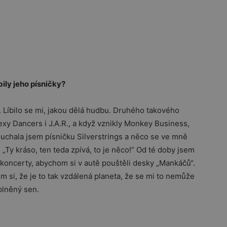
bily jeho písničky?
 Líbilo se mi, jakou dělá hudbu. Druhého takového
xy Dancers i J.A.R., a když vznikly Monkey Business,
ouchala jsem písničku Silverstrings a něco se ve mně
 „Ty kráso, ten teda zpívá, to je něco!“ Od té doby jsem
a koncerty, abychom si v autě pouštěli desky „Mankáčů“.
em si, že je to tak vzdálená planeta, že se mi to nemůže
splněný sen.