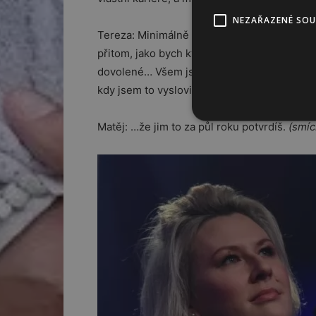
NEZAŘAZENÉ SO
Tereza: Minimálně půl roku mi známí říkali: 
přitom, jako bych kvůli tomu ojela půl kapely
dovolené… Všem jsem odpovídala: „To se ni
kdy jsem to vyslovila, jsem netušila…
Matěj: …že jim to za půl roku potvrdíš.
(smíc