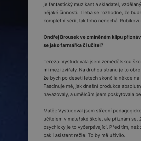
je fantastický muzikant a skladatel, vzdělan
nějaké činnosti. Třeba se rozhodne, že bud
kompletní sérii, tak toho nenechá. Rubiko
Ondřej Brousek ve zmíněném klipu přiznává,
se jako farmářka či učitel?
Tereza: Vystudovala jsem zemědělskou školu
mi mezi zvířaty. Na druhou stranu je to obr
že bych po deseti letech skončila někde na 
Fascinuje mě, jak dnešní produkce absolutn
navazovaly, a umělcům jsem poskytovala per
Matěj: Vystudoval jsem střední pedagogicko
učitelem v mateřské škole, ale přiznám se, 
psychicky je to vyčerpávající. Před tím, než 
pak i asistent režie. To by mě uživilo.