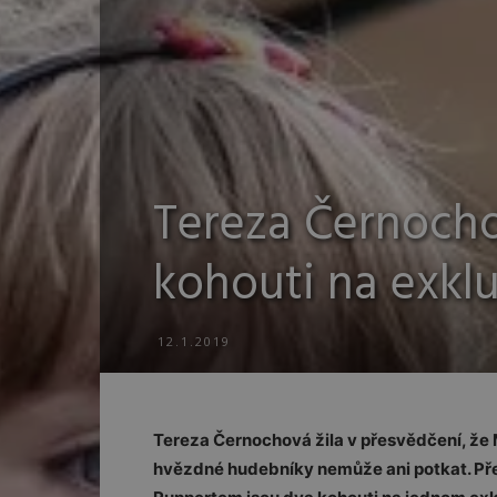
Tereza Černocho
kohouti na exkl
12.1.2019
Tereza Černochová žila v přesvědčení, že 
hvězdné hudebníky nemůže ani potkat. Pře