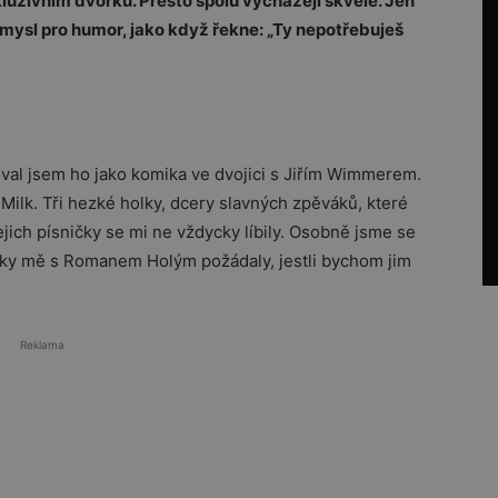
uzivním dvorku. Přesto spolu vycházejí skvěle. Jen
mysl pro humor, jako když řekne: „Ty nepotřebuješ
oval jsem ho jako komika ve dvojici s Jiřím Wimmerem.
 Milk. Tři hezké holky, dcery slavných zpěváků, které
ejich písničky se mi ne vždycky líbily. Osobně jsme se
olky mě s Romanem Holým požádaly, jestli bychom jim
Reklama