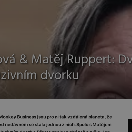
vá & Matěj Ruppert: D
uzivním dvorku
Monkey Business jsou pro ni tak vzdálená planeta, že
d nedávnem se stala jednou z nich. Spolu s Matějem