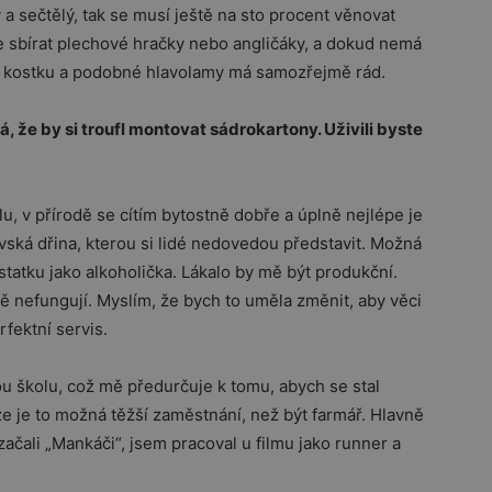
ý a sečtělý, tak se musí ještě na sto procent věnovat
e sbírat plechové hračky nebo angličáky, a dokud nemá
vu kostku a podobné hlavolamy má samozřejmě rád.
 že by si troufl montovat sádrokartony. Uživili byste
, v přírodě se cítím bytostně dobře a úplně nejlépe je
ovská dřina, kterou si lidé nedovedou představit. Možná
statku jako alkoholička. Lákalo by mě být produkční.
ě nefungují. Myslím, že bych to uměla změnit, aby věci
fektní servis.
u školu, což mě předurčuje k tomu, abych se stal
že je to možná těžší zaměstnání, než být farmář. Hlavně
začali „Mankáči“, jsem pracoval u filmu jako runner a