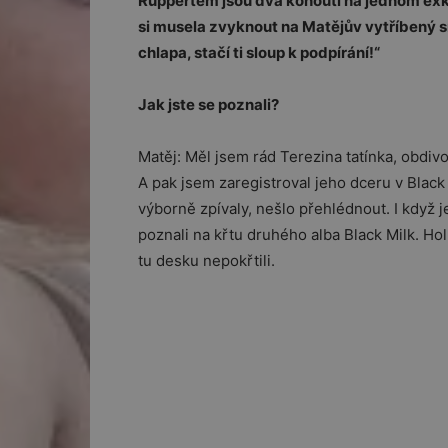
Ruppertem jsou dva kohouti na jednom exkl
si musela zvyknout na Matějův vytříbený s
chlapa, stačí ti sloup k podpírání!“
Jak jste se poznali?
Matěj: Měl jsem rád Terezina tatínka, obdiv
A pak jsem zaregistroval jeho dceru v Black
výborně zpívaly, nešlo přehlédnout. I když j
poznali na křtu druhého alba Black Milk. H
tu desku nepokřtili.