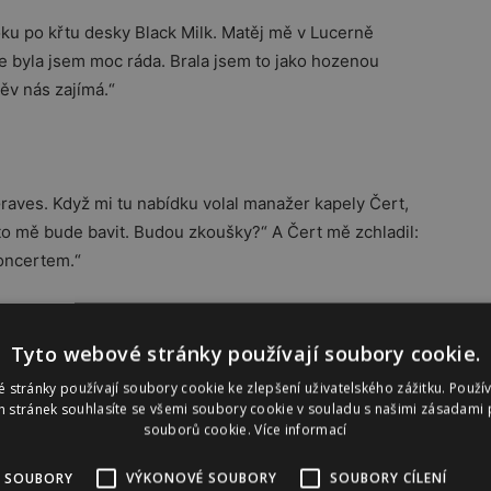
oku po křtu desky Black Milk. Matěj mě v Lucerně
 ale byla jsem moc ráda. Brala jsem to jako hozenou
pěv nás zajímá.“
aves. Když mi tu nabídku volal manažer kapely Čert,
, to mě bude bavit. Budou zkoušky?“ A Čert mě zchladil:
oncertem.“
Tyto webové stránky používají soubory cookie.
koku Terezy se stávalo, že jsme ji povolali, když bylo
 stránky používají soubory cookie ke zlepšení uživatelského zážitku. Použí
la ze dne na den. Nebylo to tak, že by Tonya řekla –
 stránek souhlasíte se všemi soubory cookie v souladu s našimi zásadami 
souborů cookie.
Více informací
s námi nejdřív zpívala třicet procent koncertů, později
cent vystoupení. Tonya teď řekla, že se chce věnovat
 SOUBORY
VÝKONOVÉ SOUBORY
SOUBORY CÍLENÍ
povat už jen s Terezou.