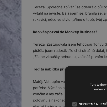
Tereza: Společné zpívání se odehrálo půl r
vytáhl na jeviště. Bála jsem se, bránila se,
rukavici, něco ve stylu: „Víme o tobě, tvůj z
Kdo vás pozval do Monkey Business?
Tereza: Zastupovala jsem těhotnou Tonyu Gr
pištěla jsem radostí: „To chci strašně dělat
„Žádné zkoušky nebudou, začínáš prvním k
Teď ta nabídka přišla znovu?
Matěj: Vstoupím vám do toho. Od prvního zás
Tyto webové
potřeba. Výměna na postu zpěvačky neproběh
webových
končím a my začali hledat zpěvačku. Tereza 
polovinu a nakonec už to bylo osmdesát pro
NEZBYTNĚ NUTNÉ
vlastní kariéře, a my tím pádem začali vystu