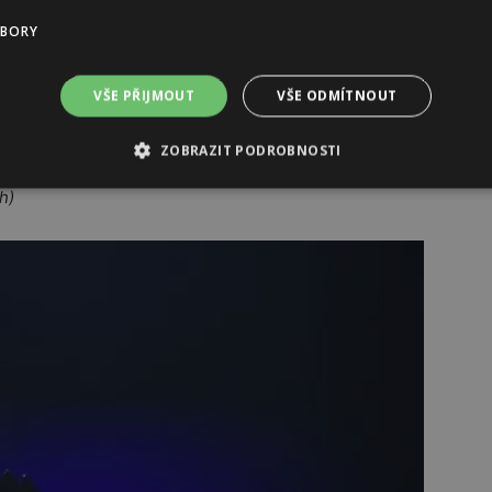
UBORY
„Tak co, budeš zpívat s Mankáčema?“ A tvářili se
. Ale my přitom spolu jenom chodili na pivo a jezdili na
VŠE PŘIJMOUT
VŠE ODMÍTNOUT
kdy nestane. Kapela nic měnit nechce.“ V momentě,
ZOBRAZIT PODROBNOSTI
h)