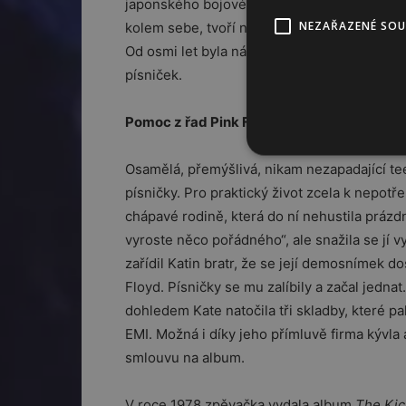
japonského bojového umění s rozvolněně ne
NEZAŘAZENÉ SO
kolem sebe, tvoří největší kouzlo tvorby Ka
Od osmi let byla náruživou čtenářkou, a když
písniček.
Pomoc z řad Pink Floyd
Osamělá, přemýšlivá, nikam nezapadající tee
písničky. Pro praktický život zcela k nepotř
chápavé rodině, která do ní nehustila prázdné
vyroste něco pořádného“, ale snažila se jí 
zařídil Katin bratr, že se její demosnímek d
Floyd. Písničky se mu zalíbily a začal jednat
dohledem Kate natočila tři skladby, které 
EMI. Možná i díky jeho přímluvě firma kývla 
smlouvu na album.
V roce 1978 zpěvačka vydala album
The Kic