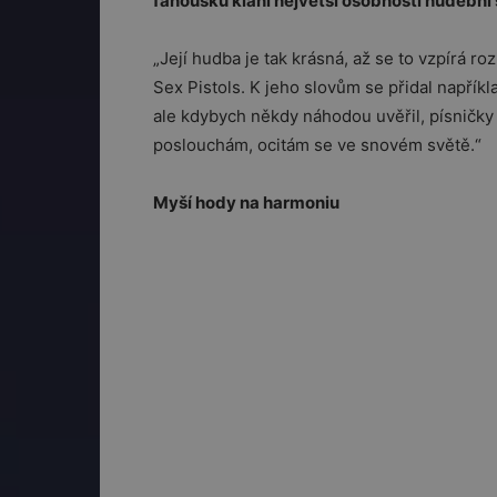
fanoušků klaní největší osobnosti hudební
„Její hudba je tak krásná, až se to vzpírá 
Sex Pistols. K jeho slovům se přidal napřík
ale kdybych někdy náhodou uvěřil, písničky
poslouchám, ocitám se ve snovém světě.“
Myší hody na harmoniu