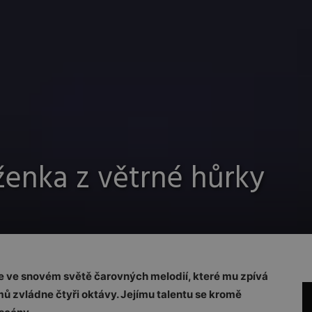
ženka z větrné hůrky
tne ve snovém světě čarovných melodií, které mu zpívá
mů zvládne čtyři oktávy. Jejímu talentu se kromě