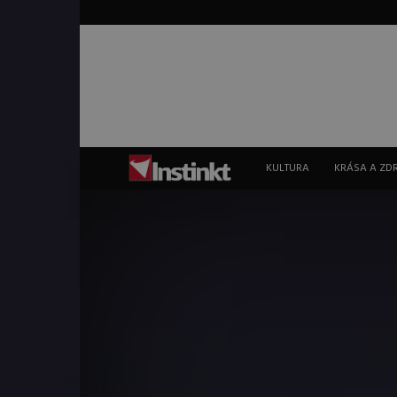
Instinkt
KULTURA
KRÁSA A ZD