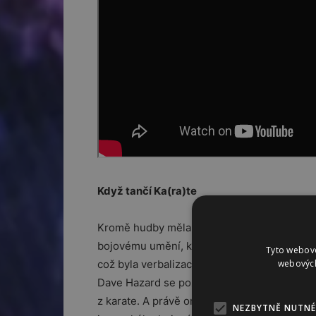
Když tančí Ka(ra)te
Kromě hudby měla Kate Bush v mládí ještě 
bojovému umění, konkrétně karate. V oddíl
Tyto webové
webových
což byla verbalizace jejího pokřiku při nacv
Dave Hazard se později nechal slyšet, že je
z karate. A právě ono zdánlivě neslučitelné
NEZBYTNĚ NUTNÉ