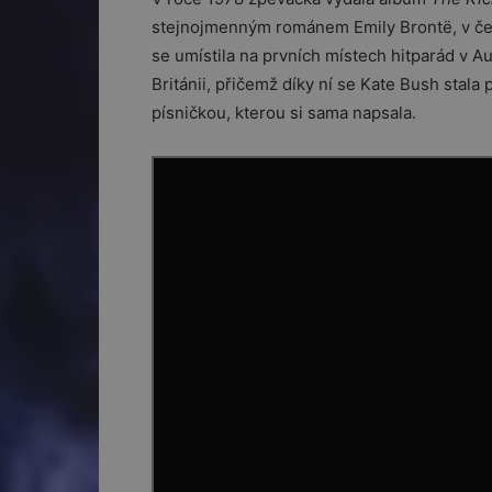
stejnojmenným románem Emily Brontë, v če
se umístila na prvních místech hitparád v Aus
Británii, přičemž díky ní se Kate Bush stala
písničkou, kterou si sama napsala.