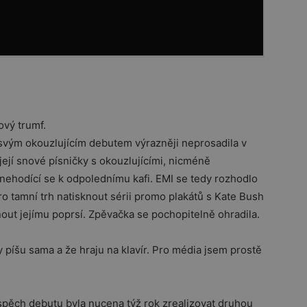
ový trumf.
 svým okouzlujícím debutem výrazněji neprosadila v
její snové písničky s okouzlujícími, nicméně
 nehodící se k odpolednímu kafi. EMI se tedy rozhodlo
ro tamní trh natisknout sérii promo plakátů s Kate Bush
out jejímu poprsí. Zpěvačka se pochopitelně ohradila.
y píšu sama a že hraju na klavír. Pro média jsem prostě
 úspěch debutu byla nucena týž rok zrealizovat druhou