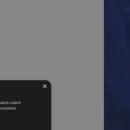
×
váním našich
používání