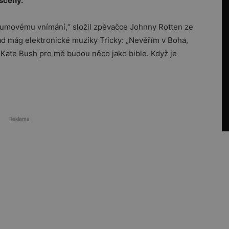
 scény.
rozumovému vnímání,“ složil zpěvačce Johnny Rotten ze
lad mág elektronické muziky Tricky: „Nevěřím v Boha,
 Kate Bush pro mě budou něco jako bible. Když je
Reklama