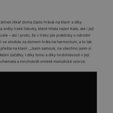
tínek lékař doma často hrával na klavír a díky
ěly irské lidovky, které hltala nejen Kate, ale i její
ousle – asi i proto, že v Irsku jde prakticky o národní
ji ve stodole za domem hrála na harmonium, a to tak
é přešla na klavír. „Jsem samouk, na všechno jsem si
bní začátky. I díky tomu a díky tvrdohlavosti v její
á schémata a mnohokrát omleté melodické vzorce.