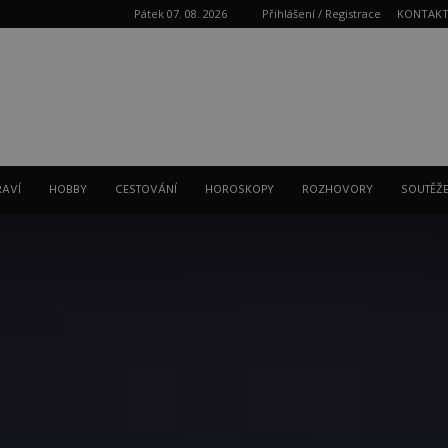
Pátek 07. 08. 2026
Přihlášení / Registrace
KONTAK
Reklama
RAVÍ
HOBBY
CESTOVÁNÍ
HOROSKOPY
ROZHOVORY
SOUTĚŽ