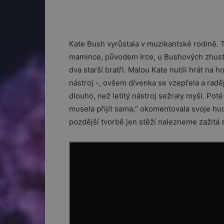
Kate Bush vyrůstala v muzikantské rodině. Ta
mamince, původem Irce, u Bushových zhusta zn
dva starší bratři. Malou Kate nutili hrát na h
nástroj -, ovšem dívenka se vzepřela a radě
dlouho, než letitý nástroj sežraly myši. Pot
musela přijít sama,“ okomentovala svoje hude
pozdější tvorbě jen stěží nalezneme zažit