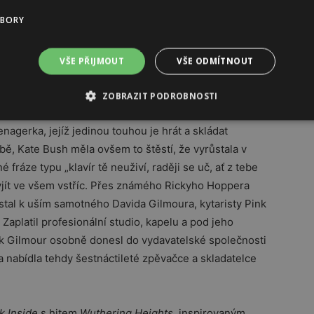
spoutaným přístupem nejen k muzice, ale i světu
UBORY
te Bush.
 jí bylo jedenáct, pustila se do skládání prvních
VŠE PŘIJMOUT
VŠE ODMÍTNOUT
ZOBRAZIT PODROBNOSTI
nagerka, jejíž jedinou touhou je hrát a skládat
ebě, Kate Bush měla ovšem to štěstí, že vyrůstala v
 fráze typu „klavír tě neuživí, raději se uč, ať z tebe
vyjít ve všem vstříc. Přes známého Rickyho Hoppera
ostal k uším samotného Davida Gilmoura, kytaristy Pink
. Zaplatil profesionální studio, kapelu a pod jeho
pak Gilmour osobně donesl do vydavatelské společnosti
a nabídla tehdy šestnáctileté zpěvačce a skladatelce
k Inside
s hitem
Wuthering Heights
, inspirovaným