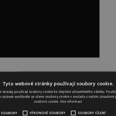
Tyto webové stránky používají soubory cookie.
jeden poměrně kuriózní koníček. Věnovala se
e, kam docházela, byla známá pod přezdívkou „Ee-ee“,
 stránky používají soubory cookie ke zlepšení uživatelského zážitku. Použí
 stránek souhlasíte se všemi soubory cookie v souladu s našimi zásadami 
ičování jednotlivých chvatů. Jeden z jejích trenérů
souborů cookie.
Více informací
jí taneční pohyby při zpívání vycházejí do značné míry
 spojení přesnosti a dokonalé promyšlenosti
 SOUBORY
VÝKONOVÉ SOUBORY
SOUBORY CÍLENÍ