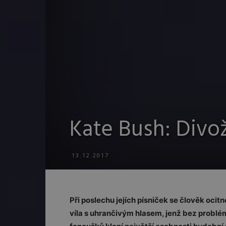
Kate Bush: Divo
13.12.2017
Při poslechu jejích písniček se člověk oci
víla s uhrančivým hlasem, jenž bez problé