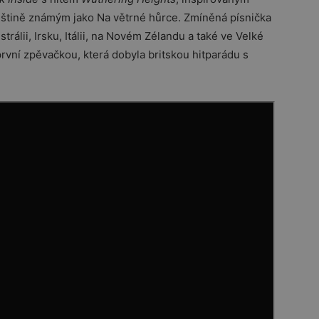
štině známým jako Na větrné hůrce. Zmíněná písnička
trálii, Irsku, Itálii, na Novém Zélandu a také ve Velké
 první zpěvačkou, která dobyla britskou hitparádu s