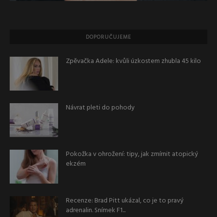
DOPORUČUJEME
Zpěvačka Adele: kvůli úzkostem zhubla 45 kilo
Návrat pleti do pohody
Pokožka v ohrožení: tipy, jak zmírnit atopický
ekzém
Recenze: Brad Pitt ukázal, co je to pravý
adrenalin. Snímek F1...