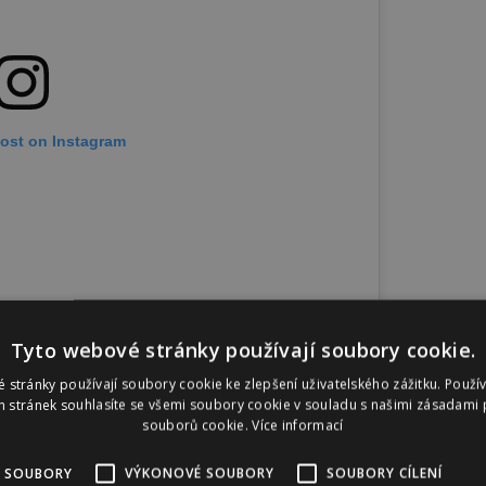
post on Instagram
Tyto webové stránky používají soubory cookie.
 stránky používají soubory cookie ke zlepšení uživatelského zážitku. Použí
 stránek souhlasíte se všemi soubory cookie v souladu s našimi zásadami 
OURTESY THE WEEKEND OF LOVE AND NONE
souborů cookie.
Více informací
BLANC #SEXANDTHECITY #LOVE . . . . . . . . . .
 SOUBORY
VÝKONOVÉ SOUBORY
SOUBORY CÍLENÍ