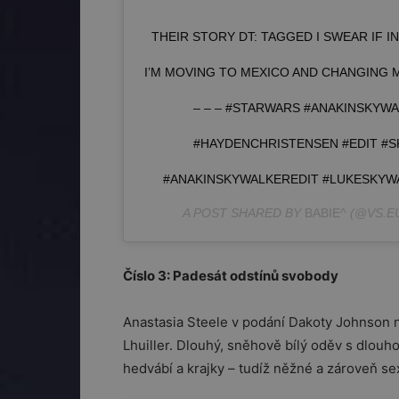
THEIR STORY DT: TAGGED I SWEAR IF 
I’M MOVING TO MEXICO AND CHANGING MY N
– – – #STARWARS #ANAKINSKYW
#HAYDENCHRISTENSEN #EDIT #
#ANAKINSKYWALKEREDIT #LUKESKYWA
A POST SHARED BY
BABIE^
(@VS.E
Číslo 3: Padesát odstínů svobody
Anastasia Steele v podání Dakoty Johnson n
Lhuiller. Dlouhý, sněhově bílý oděv s dlou
hedvábí a krajky – tudíž něžné a zároveň se