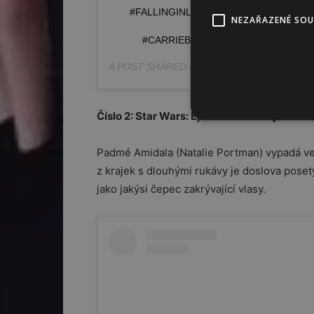
#FALLINGINLOVE #SATC #CARRIEBR
NEZAŘAZENÉ SO
#CARRIEBRADSHAWWEDDING #WEDD
A POST SHARED BY
BRIDAL BOUTIQUE
(@L
Číslo 2: Star Wars: Epizoda II – Klony útočí
Padmé Amidala (Natalie Portman) vypadá ve 
z krajek s dlouhými rukávy je doslova posetý
jako jakýsi čepec zakrývající vlasy.