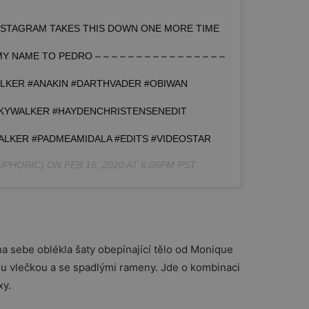
INSTAGRAM TAKES THIS DOWN ONE MORE TIME
AME TO PEDRO – – – – – – – – – – – – – – – –
ALKER #ANAKIN #DARTHVADER #OBIWAN
SKYWALKER #HAYDENCHRISTENSENEDIT
LKER #PADMEAMIDALA #EDITS #VIDEOSTAR
UPHORIC) ON
FEB 16, 2020 AT 6:06PM PST
a sebe oblékla šaty obepínající tělo od Monique
hou vlečkou a se spadlými rameny. Jde o kombinaci
xy.