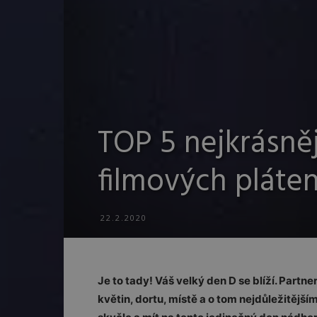
TOP 5 nejkrásněj
filmových pláte
22.2.2020
Je to tady! Váš velký den D se blíží. Partn
květin, dortu, místě a o tom nejdůležitěj