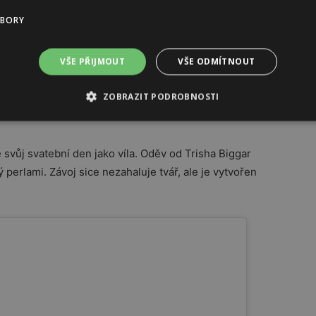
ADSHAW #MRBIG #NEWYORK #LOVE #THEONE
UBORY
INGDRESS #BRIDESMAIDS #BFF #BRIDE
VŠE PŘIJMOUT
VŠE ODMÍTNOUT
ATELIERBLANC) ON
FEB 16, 2020 AT 10:37AM PST
ZOBRAZIT PODROBNOSTI
svůj svatební den jako víla. Oděv od Trisha Biggar
 perlami. Závoj sice nezahaluje tvář, ale je vytvořen