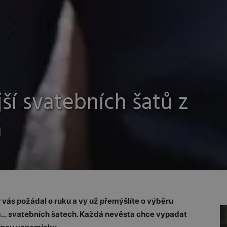
ší svatebních šatů z
n
er vás požádal o ruku a vy už přemýšlíte o výběru
ším… svatebních šatech. Každá nevěsta chce vypadat