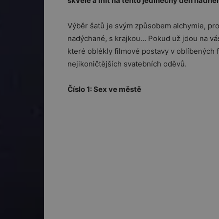
skvěle a mít na tento jedinečný den nádh
Výběr šatů je svým způsobem alchymie, prot
nadýchané, s krajkou… Pokud už jdou na vás
které oblékly filmové postavy v oblíbených f
nejikoničtějších svatebních oděvů.
Číslo 1: Sex ve městě