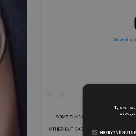
View this 
Tyto webové
webových
SOME SUNDAY NIGHT CHEESINESS C
OTHER BUT CARRIE AND MR BIG ? #LATELIER
NEZBYTNĚ NUTNÉ