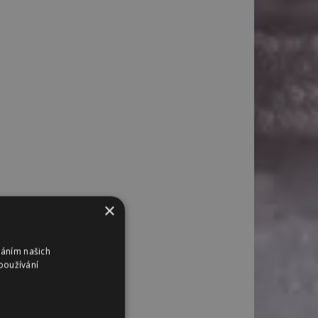
×
váním našich
používání