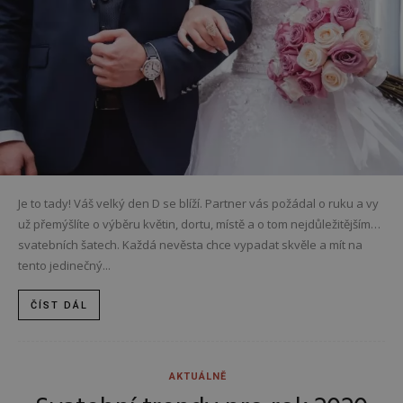
Je to tady! Váš velký den D se blíží. Partner vás požádal o ruku a vy
už přemýšlíte o výběru květin, dortu, místě a o tom nejdůležitějším…
svatebních šatech. Každá nevěsta chce vypadat skvěle a mít na
tento jedinečný...
ČÍST DÁL
AKTUÁLNĚ