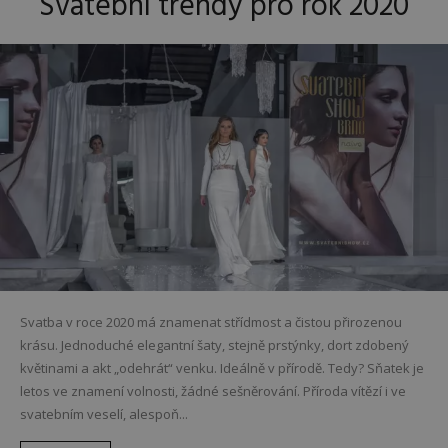
Svatební trendy pro rok 2020
Svatba v roce 2020 má znamenat střídmost a čistou přirozenou
krásu. Jednoduché elegantní šaty, stejně prstýnky, dort zdobený
květinami a akt „odehrát“ venku. Ideálně v přírodě. Tedy? Sňatek je
letos ve znamení volnosti, žádné sešněrování. Příroda vítězí i ve
svatebním veselí, alespoň...