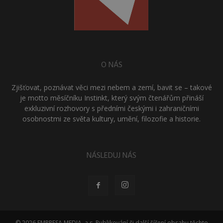
O NÁS
Zjišťovat, poznávat věci mezi nebem a zemí, bavit se – takové
je motto měsíčníku Instinkt, který svým čtenářům přináší
exkluzivní rozhovory s předními českými i zahraničními
osobnostmi ze světa kultury, umění, filozofie a historie.
NÁSLEDUJ NÁS
© 2026 EMPRESA MEDIA, a.s. Publikování či další šíření obsahu těchto