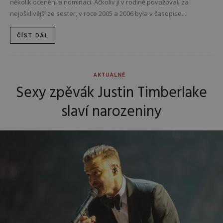
několik ocenění a nominací. Ačkoliv ji v rodině považovali za
nejošklivější ze sester, v roce 2005 a 2006 byla v časopise...
ČÍST DÁL
AKTUÁLNĚ
Sexy zpěvák Justin Timberlake
slaví narozeniny