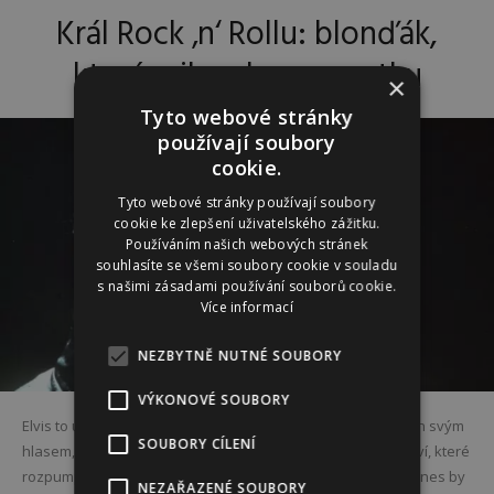
Král Rock ‚n‘ Rollu: blonďák,
který miloval svou matku
×
Tyto webové stránky
používají soubory
cookie.
Tyto webové stránky používají soubory
cookie ke zlepšení uživatelského zážitku.
Používáním našich webových stránek
souhlasíte se všemi soubory cookie v souladu
s našimi zásadami používání souborů cookie.
Více informací
NEZBYTNĚ NUTNÉ SOUBORY
VÝKONOVÉ SOUBORY
Elvis to uměl na podiu rozjet. Fanynky přiváděl do varu nejen svým
SOUBORY CÍLENÍ
hlasem, sexy zjevem ale hlavně „nemravnými“ pohyby pánví, které
rozpumpovaly krev v žilách mnoha americkým puritánům. Dnes by
NEZAŘAZENÉ SOUBORY