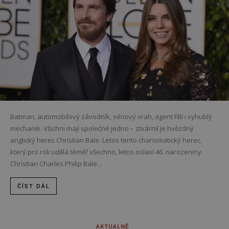
Batman, automobilový závodník, sériový vrah, agent FBI i vyhublý
mechanik. Všichni mají společné jedno – ztvárnil je hvězdný
anglický herec Christian Bale. Letos tento charismatický herec,
který pro roli udělá téměř všechno, letos oslaví 46. narozeniny.
Christian Charles Philip Bale...
ČÍST DÁL
AKTUÁLNĚ