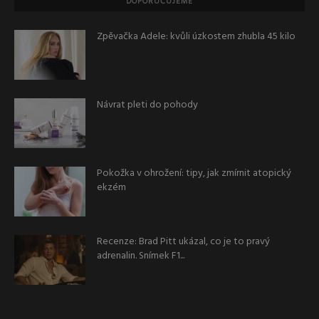
DOPORUČUJEME
Zpěvačka Adele: kvůli úzkostem zhubla 45 kilo
Návrat pleti do pohody
Pokožka v ohrožení: tipy, jak zmírnit atopický
ekzém
Recenze: Brad Pitt ukázal, co je to pravý
adrenalin. Snímek F1...