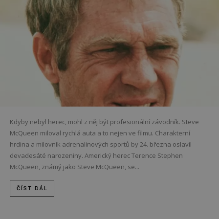
Kdyby nebyl herec, mohl z něj být profesionální závodník. Steve
McQueen miloval rychlá auta a to nejen ve filmu. Charakterní
hrdina a milovník adrenalinových sportů by 24. března oslavil
devadesáté narozeniny. Americký herec Terence Stephen
McQueen, známý jako Steve McQueen, se...
ČÍST DÁL