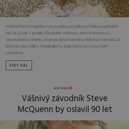
Krásná Keira Knightley má za sebou již pěknou řádku úspěšných
rolí, ať už jde o pirátku Elisabeth, vášnivou Annu Kareninu či
spisovatelku Colette. Dvojnásobná maminka, která se narodila 26.
března roku 1985 v Teddingtonu, byla dokonce v roce 2007
zařazena...
ČÍST DÁL
AKTUÁLNĚ
Vášnivý závodník Steve
McQuenn by oslavil 90 let