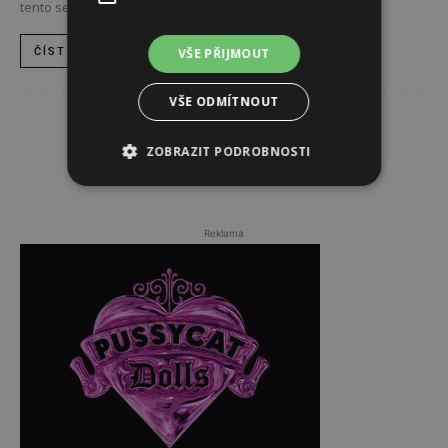
tento sexsymbol 50. a 60. let oslavil 85. narozeniny....
VŠE PŘIJMOUT
ČÍST DÁL
VŠE ODMÍTNOUT
ZOBRAZIT PODROBNOSTI
1
2
Reklama