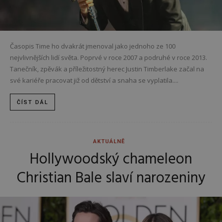
Časopis Time ho dvakrát jmenoval jako jednoho ze 100
nejvlivnějších lidí světa. Poprvé v roce 2007 a podruhé v roce 2013.
Tanečník, zpěvák a příležitostný herec Justin Timberlake začal na
své kariéře pracovat již od dětství a snaha se vyplatila....
ČÍST DÁL
AKTUÁLNĚ
Hollywoodský chameleon
Christian Bale slaví narozeniny