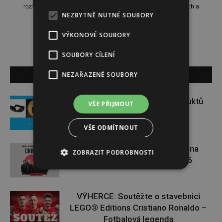
rozhovory, domácí i zahraniční reportáže, příběhy zajímavých a
NEZBYTNĚ NUTNÉ SOUBORY
neobyčejných lidí.
VÝKONOVÉ SOUBORY
SOUBORY CÍLENÍ
SOUVISEJÍCÍ ČLÁNKY
NEZAŘAZENÉ SOUBORY
Soutěž o set praktických produktů
VŠE PŘIJMOUT
značky FIXED
VŠE ODMÍTNOUT
VÝHERCI: Vyhrajte vstupenky na
ZOBRAZIT PODROBNOSTI
Chinaski Open Air Léto 2026
VÝHERCE: Soutěžte o stavebnici
LEGO® Editions Cristiano Ronaldo –
Fotbalová legenda