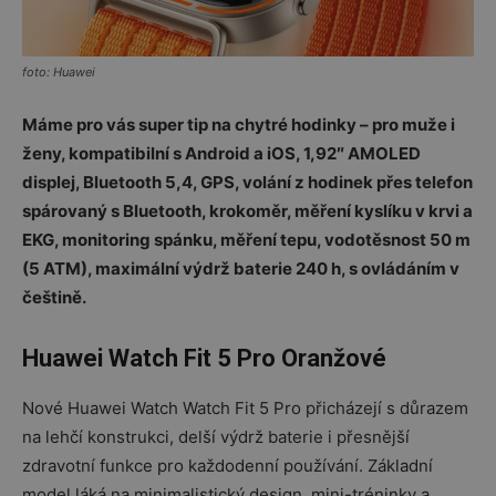
foto: Huawei
Máme pro vás super tip na chytré hodinky – pro muže i
ženy, kompatibilní s Android a iOS, 1,92″ AMOLED
displej, Bluetooth 5,4, GPS, volání z hodinek přes telefon
spárovaný s Bluetooth, krokoměr, měření kyslíku v krvi a
EKG, monitoring spánku, měření tepu, vodotěsnost 50 m
(5 ATM), maximální výdrž baterie 240 h, s ovládáním v
češtině.
Huawei Watch Fit 5 Pro Oranžové
Nové Huawei Watch Watch Fit 5 Pro přicházejí s důrazem
na lehčí konstrukci, delší výdrž baterie i přesnější
zdravotní funkce pro každodenní používání. Základní
model láká na minimalistický design, mini-tréninky a