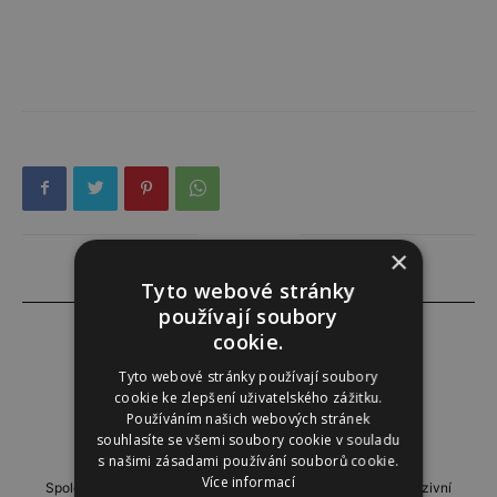
×
Tyto webové stránky
používají soubory
cookie.
Tyto webové stránky používají soubory
Instinkt
cookie ke zlepšení uživatelského zážitku.
Používáním našich webových stránek
http://www.instinkt-online.cz
souhlasíte se všemi soubory cookie v souladu
s našimi zásadami používání souborů cookie.
Více informací
Společensko-reportážní týdeník, přinášející profilové a exkluzivní